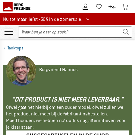
De klantenaccount
Naar
Naar de verlanglijs
Naar de pro
Nu tot maar liefst -50% in de zomersale!
Nu tot maar liefst -50% in de zomersale! »
Tanktops
Bergvriend Hannes
"DIT PRODUCT IS NIET MEER LEVERBAAR."
Ofwel gaat het hierbij om een ouder model, ofwel zullen we
het product niet meer bij de fabrikant nabestellen.
Moed houden, we hebben natuurlijk nog alternatieven voor
je klaar staan: