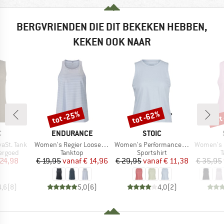
BERGVRIENDEN DIE DIT BEKEKEN HEBBEN,
KEKEN OOK NAAR
tot -25%
tot -62%
tot
Korting
Korting
Kort
K
MERK
MERK
C
ENDURANCE
STOIC
Artikel
Artikel
Artikel
aSt. Tank
Women's Regier Loose Fit Top
Women's PerformanceMerino BorgholmSt. Tank
Women's Performan
ep
Productgroep
Productgroep
P
ergoed
Tanktop
Sportshirt
T
ijs
rlaagde prijs
Prijs
Verlaagde prijs
Prijs
Verlaagde prijs
 24,98
€ 19,95
vanaf
€ 14,96
€ 29,95
vanaf
€ 11,38
€ 35,95
4,6
(
8
)
5,0
(
6
)
4,0
(
2
)