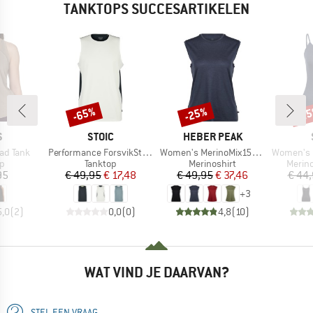
TANKTOPS SUCCESARTIKELEN
-65%
-25%
-2
Korting
Korting
Kort
K
MERK
MERK
S
STOIC
HEBER PEAK
Artikel
Artikel
Artikel
ad Tank
Performance ForsvikSt. Tank
Women's MerinoMix150 PineconeHe. Loose Tank
Women's Merin
ctgroep
Productgroep
Productgroep
Produ
op
Tanktop
Merinoshirt
Merin
ijs
Prijs
Verlaagde prijs
Prijs
Verlaagde prijs
95
€ 49,95
€ 17,48
€ 49,95
€ 37,46
€ 44
+
3
5,0
(
2
)
0,0
(
0
)
4,8
(
10
)
WAT VIND JE DAARVAN?
STEL EEN VRAAG