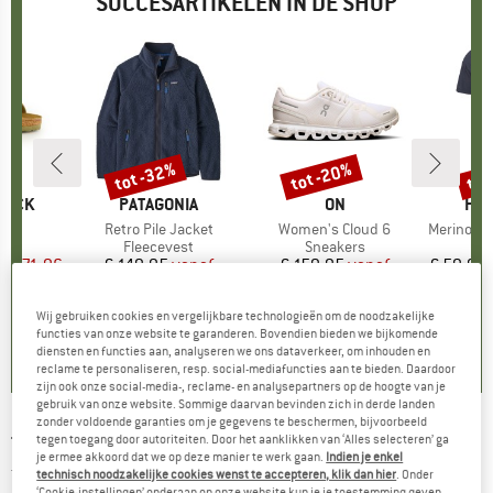
SUCCESARTIKELEN IN DE SHOP
%
tot -32%
tot -20%
tot
Korting
Korting
Kort
TOCK
MERK
PATAGONIA
MERK
ON
ME
HEB
 BF
Artikel
Retro Pile Jacket
Artikel
Women's Cloud 6
Artikel
MerinoMix150 Pi
tgroep
en
Productgroep
Fleecevest
Productgroep
Sneakers
Pr
Me
f
ijs
rlaagde prijs
€ 71,96
€ 149,95
Prijs
Verlaagde prijs
vanaf
€ 159,95
Prijs
Verlaagde prijs
vanaf
€ 59,95
€ 101,97
€ 127,96
+
6
+
1
+
9
Wij gebruiken cookies en vergelijkbare technologieën om de noodzakelijke
,8
(
20
)
functies van onze website te garanderen. Bovendien bieden we bijkomende
4,6
(
71
)
4,7
(
48
)
diensten en functies aan, analyseren we ons dataverkeer, om inhouden en
reclame te personaliseren, resp. social-mediafuncties aan te bieden. Daardoor
zijn ook onze social-media-, reclame- en analysepartners op de hoogte van je
gebruik van onze website. Sommige daarvan bevinden zich in derde landen
zonder voldoende garanties om je gegevens te beschermen, bijvoorbeeld
TENTREE
-
tegen toegang door autoriteiten. Door het aanklikken van ‘Alles selecteren’ ga
Women's Retro Tentree Tank -
je ermee akkoord dat we op deze manier te werk gaan.
Indien je enkel
Tanktop
technisch noodzakelijke cookies wenst te accepteren, klik dan hier
. Onder
‘Cookie-instellingen’ onderaan op onze website kun je je toestemming geven