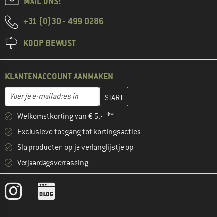
MAIL ONS!
+31 (0)30 - 499 0286
KOOP BEWUST
KLANTENACCOUNT AANMAKEN
Vul je e-mailadres hier in en maak in de volgende stap je klanten
E-mailadres
Welkomstkorting van € 5,- **
Exclusieve toegang tot kortingsacties
Sla producten op je verlanglijstje op
Verjaardagsverrassing