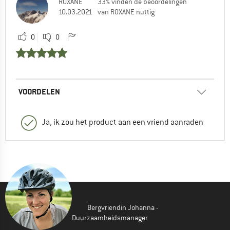
ROXANE
33% vinden de beoordelingen
10.03.2021
van ROXANE nuttig
0
0
VOORDELEN
Ja, ik zou het product aan een vriend aanraden
Bergvriendin Johanna -
Duurzaamheidsmanager