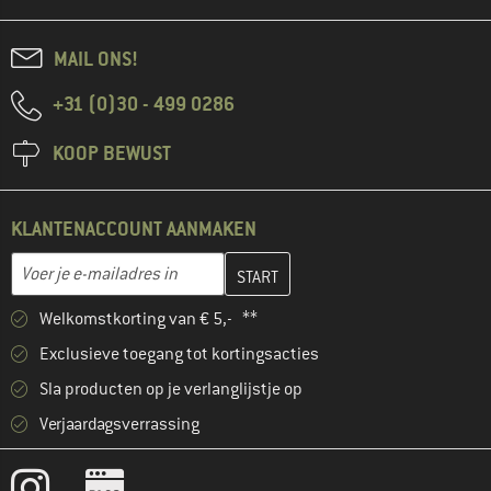
MAIL ONS!
+31 (0)30 - 499 0286
KOOP BEWUST
KLANTENACCOUNT AANMAKEN
Vul je e-mailadres hier in en maak in de volgende stap je klanten
E-mailadres
Welkomstkorting van € 5,- **
Exclusieve toegang tot kortingsacties
Sla producten op je verlanglijstje op
Verjaardagsverrassing