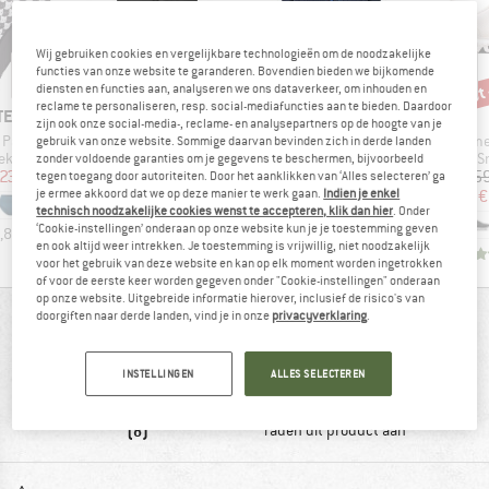
Wij gebruiken cookies en vergelijkbare technologieën om de noodzakelijke
functies van onze website te garanderen. Bovendien bieden we bijkomende
tot -32%
tot
-55%
Korting
Korting
Kort
diensten en functies aan, analyseren we ons dataverkeer, om inhouden en
reclame te personaliseren, resp. social-mediafuncties aan te bieden. Daardoor
MERK
MERK
TED
TENTREE
PATAGONIA
zijn ook onze social-media-, reclame- en analysepartners op de hoogte van je
Artikel
Artikel
Artike
ts Slite
Puffer Vest
Retro Pile Jacket
Women
gebruik van onze website. Sommige daarvan bevinden zich in derde landen
roep
Productgroep
Productgroep
P
ekje
Synthetische bodywarmer
Fleecevest
S
zonder voldoende garanties om je gegevens te beschermen, bijvoorbeeld
ijs
rlaagde prijs
Prijs
Verlaagde prijs
Prijs
Verlaagde prijs
 23,97
€ 159,95
€ 71,98
€ 149,95
vanaf
€ 15
tegen toegang door autoriteiten. Door het aanklikken van ‘Alles selecteren’ ga
je ermee akkoord dat we op deze manier te werk gaan.
Indien je enkel
€ 101,97
€
+
4
technisch noodzakelijke cookies wenst te accepteren, klik dan hier
. Onder
+
1
‘Cookie-instellingen’ onderaan op onze website kun je je toestemming geven
,8
(
13
)
4,0
(
7
)
en ook altijd weer intrekken. Je toestemming is vrijwillig, niet noodzakelijk
4,6
(
71
)
voor het gebruik van deze website en kan op elk moment worden ingetrokken
of voor de eerste keer worden gegeven onder "Cookie-instellingen" onderaan
op onze website. Uitgebreide informatie hierover, inclusief de risico's van
doorgiften naar derde landen, vind je in onze
privacyverklaring
.
BEOORDELINGSOVERZICHT
INSTELLINGEN
ALLES SELECTEREN
88%
4,9
(8)
raden dit product aan