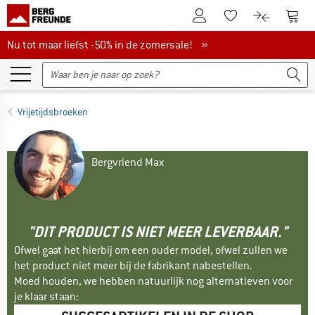
De klantenaccount
Naar
Naar de verlanglijs
Naar de pro
Nu tot maar liefst -50% in de zomersale!
Nu tot maar liefst -50% in de zomersale! »
Vrijetijdsbroeken
Bergvriend Max
"DIT PRODUCT IS NIET MEER LEVERBAAR."
Ofwel gaat het hierbij om een ouder model, ofwel zullen we
het product niet meer bij de fabrikant nabestellen.
Moed houden, we hebben natuurlijk nog alternatieven voor
je klaar staan: