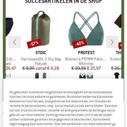
SUCCESARTIKELEN IN DE SHOP
%
tot
-40%
-57%
Korting
Korting
Kort
K
C
MERK
STOIC
MERK
PROTEST
MERK
THE 
enSt. Brief
Artikel
HarnosandSt. II Dry Bag
Artikel
Women's PRTMM Patio Triangle
Artikel
Evolution Simpl
ep
ergoed
Productgroep
Pakzak
Productgroep
Bikinitop
f
ijs
rlaagde prijs
€ 24,47
€ 9,95
vanaf
Prijs
Verlaagde prijs
€ 4,28
€ 39,95
Prijs
Verlaagde prijs
€ 23,97
€ 26,95
+
3
,8
(
44
)
5,0
(
2
)
4,9
(
23
)
Wij gebruiken cookies en vergelijkbare technologieën om de noodzakelijke
functies van onze website te garanderen. Bovendien bieden we bijkomende
diensten en functies aan, analyseren we ons dataverkeer, om inhouden en
reclame te personaliseren, resp. social-mediafuncties aan te bieden. Daardoor
zijn ook onze social-media-, reclame- en analysepartners op de hoogte van je
TENTREE
-
Corduroy Slim Pant -
gebruik van onze website. Sommige daarvan bevinden zich in derde landen
zonder voldoende garanties om je gegevens te beschermen, bijvoorbeeld
Vrijetijdsbroek
tegen toegang door autoriteiten. Door het aanklikken van ‘Alles selecteren’ ga