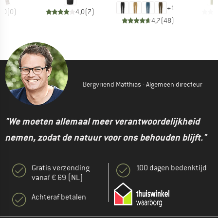
+
1
0,0
(
0
)
4,0
(
7
)
4,7
(
48
)
Bergvriend Matthias - Algemeen directeur
"We moeten allemaal meer verantwoordelijkheid
nemen, zodat de natuur voor ons behouden blijft."
Gratis verzending
100 dagen bedenktijd
vanaf € 69 (NL)
Achteraf betalen