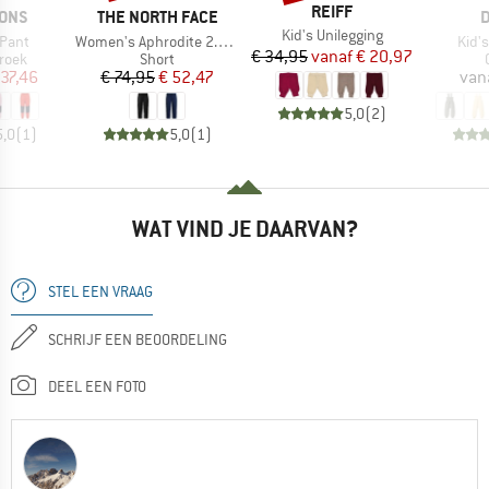
MERK
REIFF
MERK
M
SONS
THE NORTH FACE
D
Artikel
Kid's Unilegging
Artikel
Artik
 Pant
Women's Aphrodite 2.0 Capri
Kid'
Prijs
Verlaagde prijs
€ 34,95
vanaf
€ 20,97
roep
Productgroep
roek
Short
ijs
rlaagde prijs
Prijs
Verlaagde prijs
 37,46
€ 74,95
€ 52,47
van
5,0
(
2
)
5,0
(
1
)
5,0
(
1
)
WAT VIND JE DAARVAN?
STEL EEN VRAAG
SCHRIJF EEN BEOORDELING
DEEL EEN FOTO