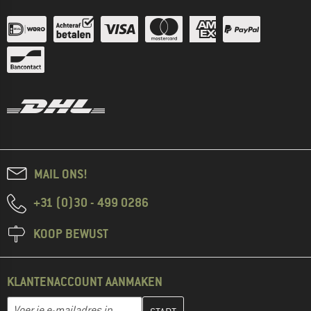
MAIL ONS!
+31 (0)30 - 499 0286
KOOP BEWUST
KLANTENACCOUNT AANMAKEN
Vul je e-mailadres hier in en maak in de volgende stap je klanten
E-mailadres