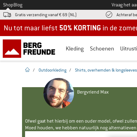
Naar
Shop
Blog
Vraag het a
Gratis verzending vanaf € 69 (NL)
Achteraf b
Nu tot maar liefst -50% in de zomersale!
Kleding
Schoenen
Uitrust
Startpagina
/
Outdoorkleding
/
Shirts, overhemden & longsleeves
Bergvriend Max
Ofwel gaat het hierbij om een ouder model, ofwel zullen
Moed houden, we hebben natuurlijk nog alternatieven v