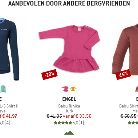
AANBEVOLEN DOOR ANDERE BERGVRIENDEN
-20%
-15%
Korting
Korting
MERK
E
ENGEL
Artikel
Artikel
/S Shirt II
Baby Tunika
Baby Shirt
groep
Productgroep
Pr
eve
Jurk
Me
ijs
rlaagde prijs
Prijs
Verlaagde prijs
f
€ 41,97
€ 41,95
vanaf
€ 33,56
€ 50,95
5,0
(
4
)
5,0
(
1
)