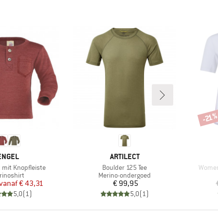
-21
Korti
MERK
MERK
ENGEL
ARTILECT
Artikel
Artikel
 mit Knopfleiste
Boulder 125 Tee
Women'
oductgroep
Productgroep
rinoshirt
Merino-ondergoed
Prijs
Verlaagde prijs
Prijs
vanaf
€ 43,31
€ 99,95
5,0
(
1
)
5,0
(
1
)