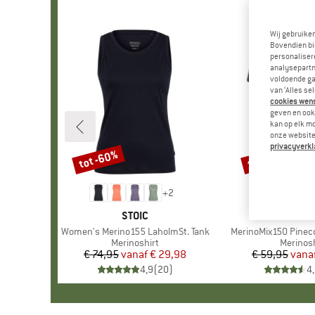
Wij gebruike
Bovendien bi
personalisere
analysepartn
voldoende ga
van ‘Alles se
cookies wenst
geven en ook 
kan op elk m
onze website.
privacyverkl
tot -60%
tot -55%
Korting
Korting
+
2
MERK
STOIC
MERK
HEBER 
Artikel
Women's Merino155 LaholmSt. Tank
Artikel
MerinoMix150 Pinecon
Productgroep
Merinoshirt
Product
Merinosh
€ 74,95
vanaf
Prijs
Verlaagde prijs
€ 29,98
€ 59,95
vana
Pr
Ve
4,9
(
20
)
4