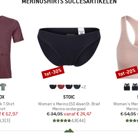
MERINOSHIRTS SUCCESARTIKELEN
tot -30%
tot -20%
Korting
Korting
+
2
MERK
OX
STOIC
Artikel
Artikel
k T-Shirt
Women's Merino150 AlsenSt. Brief
Women's Meri
groep
Productgroep
Produ
irt
Merino-ondergoed
Merin
ijs
rlaagde prijs
Prijs
Verlaagde prijs
f
€ 62,97
€ 34,95
vanaf
€ 24,47
€ 54,95
4,3
(
3
)
4,8
(
44
)