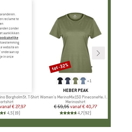
garanderen.
en reclame te
 en
landen zonder
et aanklikken
noodzakelijke
je toestemming
eze website en
" onderaan op
je in onze
tot -32%
Korting
+
1
+
1
MERK
STOIC
MERK
HEBER PEAK
no BorgholmSt. T-Shirt
Artikel
Women's MerinoMix150 PineconeHe. II T-Shirt
oductgroep
ortshirt
Productgroep
Merinoshirt
vanaf
Prijs
Verlaagde prijs
€ 27,97
€ 59,95
vanaf
Prijs
Verlaagde prijs
€ 40,77
4,5
(
19
)
4,7
(
92
)