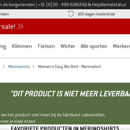
Bel ons op
an de bergvrienden
|
+31 (0)30 - 499 0286
FAQ & Help
Bestelstatus
vind de betalingsinformatie hier! Opent in een infovak
Vind de b
etalen
100 dagen bedenktijd
ing
Klimmen
Fietsen
Winter
Alle sporten
Merken
/
Merinoshirts
/
Women's Cosy Bio Shirt - Merinoshirt
"DIT PRODUCT IS NIET MEER LEVERBA
 we het product niet meer bij de fabrikant nabestellen.
oor je klaar staan:
FAVORIETE PRODUCTEN IN MERINOSHIRTS