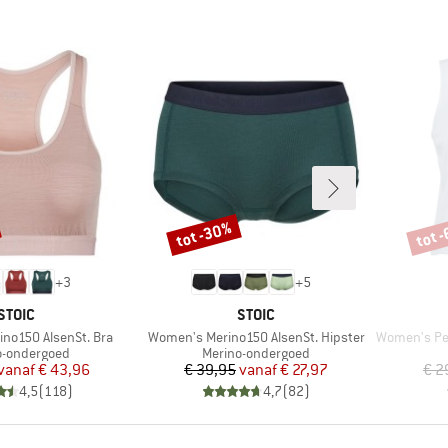
tot -30%
tot 
Korting
Korti
+
3
+
5
MERK
MERK
STOIC
STOIC
Artikel
Artikel
no150 AlsenSt. Bra
Women's Merino150 AlsenSt. Hipster
Women's Perfo
ctgroep
Productgroep
o-ondergoed
Merino-ondergoed
Prijs
Verlaagde prijs
Prijs
Verlaagde prijs
vanaf
€ 43,96
€ 39,95
vanaf
€ 27,97
€ 2
4,5
(
118
)
4,7
(
82
)