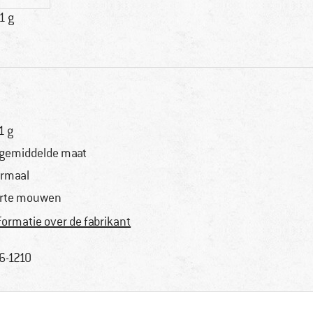
1 g
1 g
 gemiddelde maat
rmaal
rte mouwen
formatie over de fabrikant
6-1210