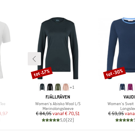
tot -30%
tot -17%
Korting
Korting
+
1
MERK
MERK
FJÄLLRÄVEN
VAUD
Artikel
Artikel
Tee
Women's Abisko Wool L/S
Women's Sveit L
Productgroep
Product
Merinolongsleeve
Longsle
de prijs
Prijs
Verlaagde prijs
Pr
Ve
9,97
€ 84,95
vanaf
€ 70,51
€ 59,95
vana
)
5,0
(
22
)