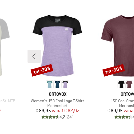
tot -30%
tot -30%
Korting
Korting
MERK
MERK
ORTOVOX
ORTOV
Artikel
Artikel
t. MTB S/S
Women's 150 Cool Logo T-Shirt
150 Cool Crac
p
Productgroep
Product
Merinoshirt
Merinosh
de prijs
Prijs
Verlaagde prijs
Pr
Ve
2
€ 89,95
vanaf
€ 62,97
€ 89,95
vana
)
4,7
(
24
)