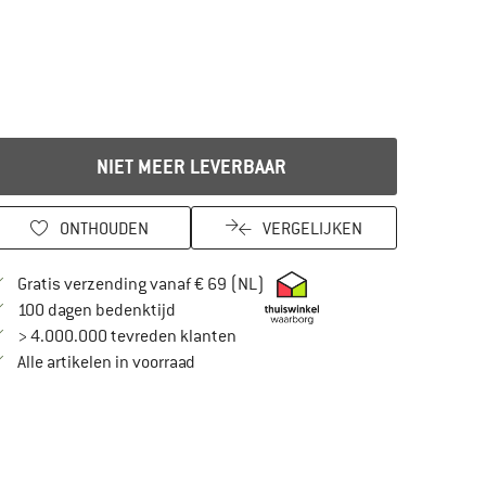
NIET MEER LEVERBAAR
ONTHOUDEN
VERGELIJKEN
Vind hier de verzendinformatie
Gratis verzending vanaf € 69 (NL)
Vind de betalingsinformatie hier! Opent in
100 dagen bedenktijd
> 4.000.000 tevreden klanten
Alle artikelen in voorraad