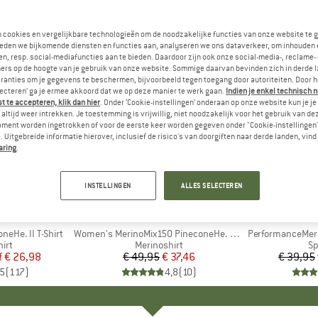
n cookies en vergelijkbare technologieën om de noodzakelijke functies van onze website te 
eden we bijkomende diensten en functies aan, analyseren we ons dataverkeer, om inhouden 
n, resp. social-mediafuncties aan te bieden. Daardoor zijn ook onze social-media-, reclame-
ers op de hoogte van je gebruik van onze website. Sommige daarvan bevinden zich in derde 
ranties om je gegevens te beschermen, bijvoorbeeld tegen toegang door autoriteiten. Door h
lecteren’ ga je ermee akkoord dat we op deze manier te werk gaan.
Indien je enkel technisch 
 te accepteren, klik dan hier
. Onder ‘Cookie-instellingen’ onderaan op onze website kun je 
altijd weer intrekken. Je toestemming is vrijwillig, niet noodzakelijk voor het gebruik van d
oment worden ingetrokken of voor de eerste keer worden gegeven onder "Cookie-instellingen
 Uitgebreide informatie hierover, inclusief de risico's van doorgiften naar derde landen, vind 
aring
.
tot -30%
-25%
Korting
Korting
INSTELLINGEN
ALLES SELECTEREN
+
4
+
2
PEAK
MERK
HEBER PEAK
eHe. II T-Shirt
Artikel
Women's MerinoMix150 PineconeHe. Loose Tank
Artikel
PerformanceMeri
groep
irt
Productgroep
Merinoshirt
Pr
Sp
f
ijs
rlaagde prijs
€ 26,98
€ 49,95
Prijs
Verlaagde prijs
€ 37,46
€ 39,95
,5
(
117
)
4,8
(
10
)