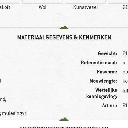
aLoft
Wol
Kunstvezel
21
MATERIAALGEGEVENS & KENMERKEN
Gewicht:
21
Referentie maat:
in
Pasvorm:
r
no
Mouwlengte:
l
ko
Wettelijke
In
kennisgeving:
nd,
Art.nr.:
91
, mulesingvrij