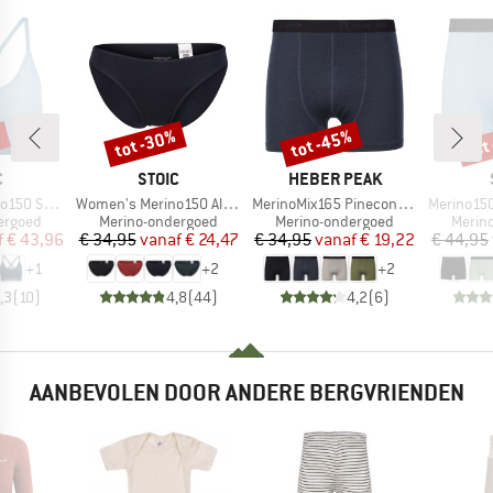
%
tot -30%
tot -45%
tot
Korting
Korting
Kort
K
MERK
MERK
C
STOIC
HEBER PEAK
Artikel
Artikel
Artikel
jemSt. Bra
Women's Merino150 AlsenSt. Brief
MerinoMix165 PineconeHe. Boxer
Merino150 S
ep
Productgroep
Productgroep
Produ
ergoed
Merino-ondergoed
Merino-ondergoed
Merin
ijs
rlaagde prijs
Prijs
Verlaagde prijs
Prijs
Verlaagde prijs
f
€ 43,96
€ 34,95
vanaf
€ 24,47
€ 34,95
vanaf
€ 19,22
€ 44,95
+
1
+
2
+
2
,3
(
10
)
4,8
(
44
)
4,2
(
6
)
AANBEVOLEN DOOR ANDERE BERGVRIENDEN