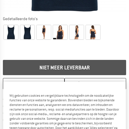
Gedetailleerde foto's
NIET MEER LEVERBAAR
ONTHOUDEN
VERGELIJKEN
Wij gebruiken cookies en vergelijkbare technologieën om de noodzakelijke
Vind hier de verzendinform
Gratis verzending vanaf € 69 (NL)
functies van onze website te garanderen. Bovendien bieden we bijkomende
Vind de betalingsinformatie hier! Opent
diensten en functies aan, analyseren we ons dataverkeer, om inhouden en
100 dagen bedenktijd
reclame te personaliseren, resp. social-mediafuncties aan te bieden. Daardoor
> 4.000.000 tevreden klanten
zijn ook onze social-media-, reclame- en analysepartners op de hoogte van je
gebruik van onze website. Sommige daarvan bevinden zich in derde landen
Alle artikelen in voorraad
zonder voldoende garanties om je gegevens te beschermen, bijvoorbeeld
tegen toegang door autoriteiten. Door het aanklikken van ‘Alles selecteren’ ga