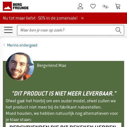
De klantenaccount
Naar
Naar de verlanglijs
Naar de pro
Nu tot maar liefst -50% in de zomersale!
Nu tot maar liefst -50% in de zomersale! »
Merino ondergoed
Bergvriend Max
"DIT PRODUCT IS NIET MEER LEVERBAAR."
Ofwel gaat het hierbij om een ouder model, ofwel zullen we
het product niet meer bij de fabrikant nabestellen.
Moed houden, we hebben natuurlijk nog alternatieven voor
je klaar staan: