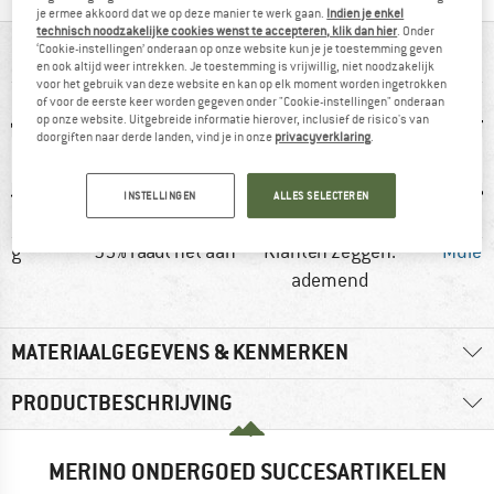
je ermee akkoord dat we op deze manier te werk gaan.
Indien je enkel
technisch noodzakelijke cookies wenst te accepteren, klik dan hier
. Onder
‘Cookie-instellingen’ onderaan op onze website kun je je toestemming geven
IN EEN OOGOPSLAG
en ook altijd weer intrekken. Je toestemming is vrijwillig, niet noodzakelijk
voor het gebruik van deze website en kan op elk moment worden ingetrokken
of voor de eerste keer worden gegeven onder "Cookie-instellingen" onderaan
op onze website. Uitgebreide informatie hierover, inclusief de risico's van
doorgiften naar derde landen, vind je in onze
privacyverklaring
.
INSTELLINGEN
ALLES SELECTEREN
0 g
95% raadt het aan
Klanten zeggen:
Mulesi
ademend
MATERIAALGEGEVENS & KENMERKEN
PRODUCTBESCHRIJVING
MERINO ONDERGOED SUCCESARTIKELEN