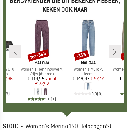
BERGVRIENDEN DIE DIT BEKEKEN HEBBEN,
KEKEN OOK NAAR
tot -35%
-35%
-3
Korting
Korting
Kort
AG
MERK
MALOJA
MERK
MALOJA
M
M
nion GTX
Artikel
Women's HenningsverM.
Artikel
Women's MuroM.
Artikel
Women's Ane
roep
enen
Productgroep
Vrijetijdsbroek
Productgroep
Jeans
ijs
rlaagde prijs
 287,96
€ 119,95
Prijs
Verlaagde prijs
vanaf
€ 149,95
Prijs
Verlaagde prijs
€ 97,47
€ 94
€ 77,97
4,7
(
3
)
0,0
(
0
)
5,0
(
1
)
STOIC
-
Women's Merino150 HeladagenSt.