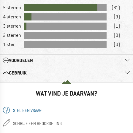
5 sterren
(31)
4 sterren
(3)
3 sterren
(1)
2 sterren
(0)
1 ster
(0)
VOORDELEN
GEBRUIK
WAT VIND JE DAARVAN?
STEL EEN VRAAG
SCHRIJF EEN BEOORDELING