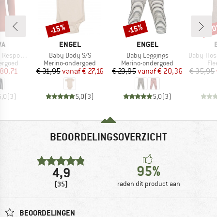
-2
-15%
-15%
Korting
Korting
Kort
MERK
MERK
WA
ENGEL
ENGEL
Artikel
Artikel
Artikel
ve L/S Tee
Baby Body S/S
Baby Leggings
Baby-Hose La
ep
Productgroep
Productgroep
Pro
ergoed
Merino-ondergoed
Merino-ondergoed
Fle
ijs
rlaagde prijs
Prijs
Verlaagde prijs
Prijs
Verlaagde prijs
 80,71
€ 31,95
vanaf
€ 27,16
€ 23,95
vanaf
€ 20,36
€ 35,95
5,0
(
3
)
5,0
(
3
)
5,0
(
3
)
BEOORDELINGSOVERZICHT
95%
4,9
(35)
raden dit product aan
BEOORDELINGEN