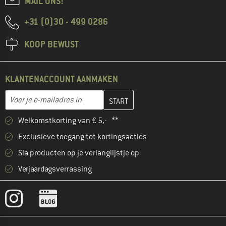
MAIL ONS!
+31 (0)30 - 499 0286
KOOP BEWUST
KLANTENACCOUNT AANMAKEN
Vul je e-mailadres hier in en maak in de volgende stap je klanten
E-mailadres
Welkomstkorting van € 5,- **
Exclusieve toegang tot kortingsacties
Sla producten op je verlanglijstje op
Verjaardagsverrassing