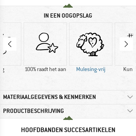
IN EEN OOGOPSLAG
 g
100% raadt het aan
Mulesing-vrij
Kuns
MATERIAALGEGEVENS & KENMERKEN
PRODUCTBESCHRIJVING
HOOFDBANDEN SUCCESARTIKELEN