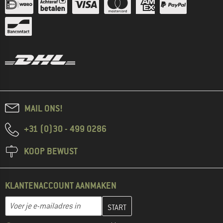
MAIL ONS!
+31 (0)30 - 499 0286
KOOP BEWUST
KLANTENACCOUNT AANMAKEN
Vul je e-mailadres hier in en maak in de volgende stap je klanten
E-mailadres