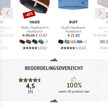
%
tot
-40%
Korting
Kort
MERK
MERK
OX
VAUDE
BUFF
A
Artikel
Artikel
Artikel
Headband
Melbu Headband IV
Dryflx Headband
Lightw
groep
Productgroep
Productgroep
Pr
and
Hoofdband
Hoofdband
Ho
ijs
rlaagde prijs
Prijs
Verlaagde prijs
Prijs
f
€ 27,26
€ 29,95
€ 17,97
€ 21,80
€ 34,95
+
3
+
2
5,0
(
2
)
5,0
(
6
)
5,0
(
10
)
BEOORDELINGSOVERZICHT
100%
4,5
(2)
raden dit product aan