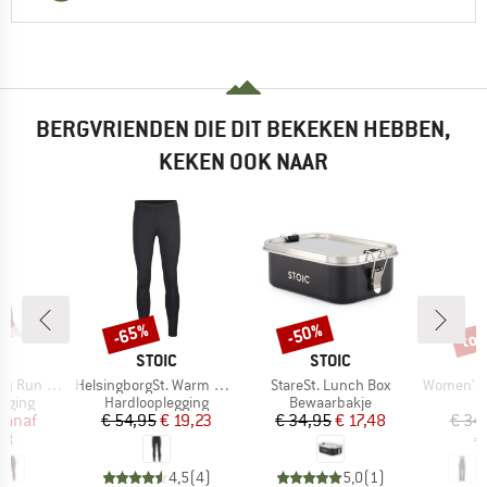
BERGVRIENDEN DIE DIT BEKEKEN HEBBEN,
KEKEN OOK NAAR
%
tot
-65%
-50%
Korting
Korting
Kort
K
MERK
MERK
A
STOIC
STOIC
Artikel
Artikel
Artikel
Tight 25''
HelsingborgSt. Warm Performance Tights
StareSt. Lunch Box
Women's Ver
oep
Productgroep
Productgroep
P
gging
Hardlooplegging
Bewaarbakje
S
ijs
rlaagde prijs
Prijs
Verlaagde prijs
Prijs
Verlaagde prijs
vanaf
€ 54,95
€ 19,23
€ 34,95
€ 17,48
€ 34
98
€
4,5
(
4
)
5,0
(
1
)