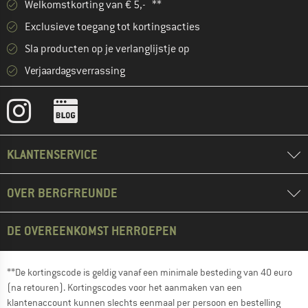
Welkomstkorting van € 5,- **
Exclusieve toegang tot kortingsacties
Sla producten op je verlanglijstje op
Verjaardagsverrassing
KLANTENSERVICE
OVER BERGFREUNDE
DE OVEREENKOMST HERROEPEN
**De kortingscode is geldig vanaf een minimale besteding van 40 euro
(na retouren). Kortingscodes voor het aanmaken van een
klantenaccount kunnen slechts eenmaal per persoon en bestelling