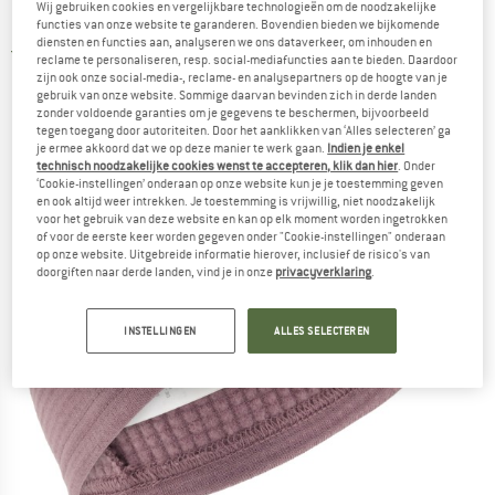
Wij gebruiken cookies en vergelijkbare technologieën om de noodzakelijke
Hoofdband
functies van onze website te garanderen. Bovendien bieden we bijkomende
diensten en functies aan, analyseren we ons dataverkeer, om inhouden en
4,5
(2)
reclame te personaliseren, resp. social-mediafuncties aan te bieden. Daardoor
zijn ook onze social-media-, reclame- en analysepartners op de hoogte van je
gebruik van onze website. Sommige daarvan bevinden zich in derde landen
zonder voldoende garanties om je gegevens te beschermen, bijvoorbeeld
tegen toegang door autoriteiten. Door het aanklikken van ‘Alles selecteren’ ga
je ermee akkoord dat we op deze manier te werk gaan.
Indien je enkel
technisch noodzakelijke cookies wenst te accepteren, klik dan hier
. Onder
‘Cookie-instellingen’ onderaan op onze website kun je je toestemming geven
en ook altijd weer intrekken. Je toestemming is vrijwillig, niet noodzakelijk
voor het gebruik van deze website en kan op elk moment worden ingetrokken
of voor de eerste keer worden gegeven onder "Cookie-instellingen" onderaan
op onze website. Uitgebreide informatie hierover, inclusief de risico's van
doorgiften naar derde landen, vind je in onze
privacyverklaring
.
INSTELLINGEN
ALLES SELECTEREN