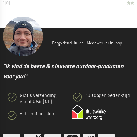
0,0
(
0
)
Bergvriend Julian - Medewerker inkoop
"Ik vind de beste & nieuwste outdoor-producten
voor jou!"
Gratis verzending
100 dagen bedenktijd
vanaf € 69 (NL)
Achteraf betalen