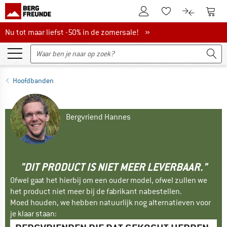
De klantenaccount
Naar
Naar de verlanglijs
Naar de pro
Nu tot maar liefst -50% in de zomersale!
Nu tot maar liefst -50% in de zomersale! »
Hoofdbanden
Bergvriend Hannes
"DIT PRODUCT IS NIET MEER LEVERBAAR."
Ofwel gaat het hierbij om een ouder model, ofwel zullen we
het product niet meer bij de fabrikant nabestellen.
Moed houden, we hebben natuurlijk nog alternatieven voor
je klaar staan: