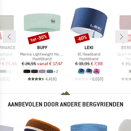
tot -30%
-60%
-7
Korting
Korting
Kort
MERK
MERK
MER
ORMANCE
BUFF
LEKI
BER
Artikel
Artikel
Artikel
eadband
Merino Lightweight Headband
XC Headband
Sport H
groep
Productgroep
Productgroep
Pr
and
Hoofdband
Hoofdband
Ho
ijs
rlaagde prijs
Prijs
Verlaagde prijs
Prijs
Verlaagde prijs
f
€ 25,46
€ 24,95
vanaf
€ 17,47
€ 19,95
€ 7,98
€ 19
+
1
+
2
5,0
(
2
)
4,4
(
8
)
0,0
(
0
)
AANBEVOLEN DOOR ANDERE BERGVRIENDEN