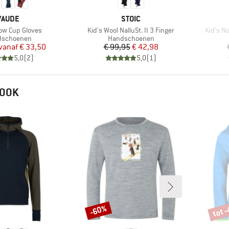
MERK
MERK
VAUDE
STOIC
Artikel
Artikel
now Cup Gloves
Kid's Wool NalluSt. II 3 Finger
Kid's No
uctgroep
Productgroep
dschoenen
Handschoenen
Prijs
Verlaagde prijs
Prijs
Verlaagde prijs
vanaf
€ 33,50
€ 99,95
€ 42,98
5,0
(
2
)
5,0
(
1
)
 OOK
tot 
-60%
Korting
Korti