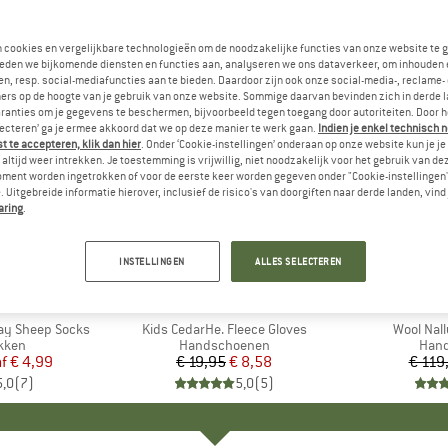
n cookies en vergelijkbare technologieën om de noodzakelijke functies van onze website te 
eden we bijkomende diensten en functies aan, analyseren we ons dataverkeer, om inhouden 
n, resp. social-mediafuncties aan te bieden. Daardoor zijn ook onze social-media-, reclame-
ers op de hoogte van je gebruik van onze website. Sommige daarvan bevinden zich in derde 
ranties om je gegevens te beschermen, bijvoorbeeld tegen toegang door autoriteiten. Door h
lecteren’ ga je ermee akkoord dat we op deze manier te werk gaan.
Indien je enkel technisch 
 te accepteren, klik dan hier
. Onder ‘Cookie-instellingen’ onderaan op onze website kun je 
altijd weer intrekken. Je toestemming is vrijwillig, niet noodzakelijk voor het gebruik van d
oment worden ingetrokken of voor de eerste keer worden gegeven onder "Cookie-instellingen
 Uitgebreide informatie hierover, inclusief de risico's van doorgiften naar derde landen, vind 
aring
.
-57%
-57%
Korting
Korting
INSTELLINGEN
ALLES SELECTEREN
K
C
MERK
HEBER PEAK
ay Sheep Socks
Artikel
Kids CedarHe. Fleece Gloves
Artikel
Wool Nallu
roep
kken
Productgroep
Handschoenen
Prod
Han
f
ijs
rlaagde prijs
€ 4,99
€ 19,95
Prijs
Verlaagde prijs
€ 8,58
€ 119
5,0
(
7
)
5,0
(
5
)