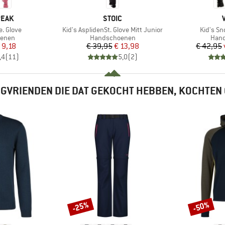
MERK
PEAK
STOIC
Artikel
Artikel
. Glove
Kid's AsplidenSt. Glove Mitt Junior
Kid's S
oep
Productgroep
Prod
enen
Handschoenen
Han
ijs
rlaagde prijs
Prijs
Verlaagde prijs
 9,18
€ 39,95
€ 13,98
€ 42,95
,4
(
11
)
5,0
(
2
)
GVRIENDEN DIE DAT GEKOCHT HEBBEN, KOCHTEN
-25%
-50%
Korting
Korting