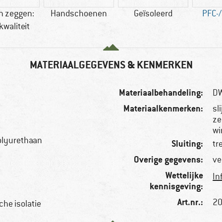
n zeggen:
Handschoenen
Geïsoleerd
PFC-/
kwaliteit
MATERIAALGEGEVENS & KENMERKEN
Materiaalbehandeling:
DW
Materiaalkenmerken:
sl
ze
wi
olyurethaan
Sluiting:
tr
Overige gegevens:
ve
Wettelijke
In
kennisgeving:
Art.nr.:
20
che isolatie