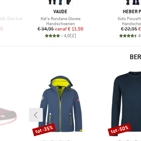
MERK
MERK
VAUDE
HEBER 
Artikel
Artikel
St. One Suit
Kid's Rondane Gloves
Kids PinusHe
ep
Productgroep
Productgr
Handschoenen
Handscho
de prijs
Prijs
Verlaagde prijs
Pr
Ve
99
€ 34,95
vanaf
€ 13,98
€ 22,95
€
)
4,0
(
2
)
4
BER
tot -35%
tot -50%
Korting
Korting