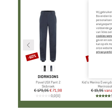
Wij gebruike
Bovendien bi
personalisere
analysepartn
voldoende ga
van ‘Alles se
cookies wenst
geven en ook 
kan op elk m
onze website.
privacyverkl
tot -75%
-60%
Korting
Korting
MERK
DIDRIKSONS
MER
STOI
Artikel
Povel USX Pant 2
Artikel
Kid's Merino Everyd
Productgroep
Skibroek
Productg
Merinoso
€ 179,95
Prijs
Verlaagde prijs
€ 71,98
€ 19,95
vana
Pr
Ve
0,0
(
0
)