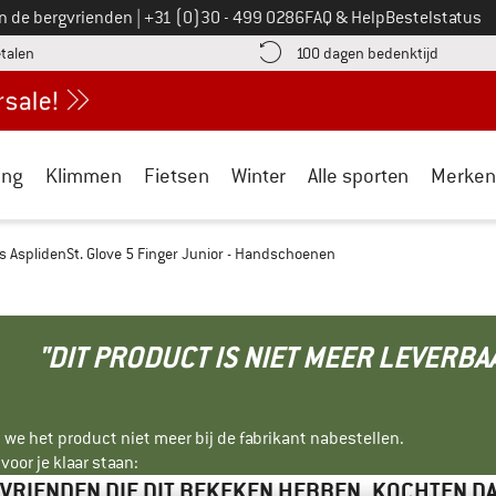
Bel ons op
an de bergvrienden
|
+31 (0)30 - 499 0286
FAQ & Help
Bestelstatus
vind de betalingsinformatie hier! Opent in een infovak
Vind de b
etalen
100 dagen bedenktijd
ing
Klimmen
Fietsen
Winter
Alle sporten
Merken
's AsplidenSt. Glove 5 Finger Junior - Handschoenen
"DIT PRODUCT IS NIET MEER LEVERBA
 we het product niet meer bij de fabrikant nabestellen.
oor je klaar staan:
VRIENDEN DIE DIT BEKEKEN HEBBEN, KOCHTEN D