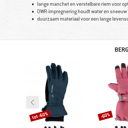
lange manchet en verstelbare riem voor o
DWR-impregnering houdt water en sneeuw 
duurzaam materiaal voor een lange levens
BERG
tot -60%
-60%
Korting
Korting