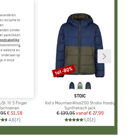
garanderen.
en reclame te
 en
landen zonder
et aanklikken
noodzakelijke
je toestemming
eze website en
" onderaan op
je in onze
tot -80%
Korting
MERK
STOIC
MERK
STOIC
St. III 5 Finger
Artikel
Kid's MountainWool200 Strobo Hoody
uctgroep
dschoenen
Productgroep
Synthetisch jack
,95
Prijs
Verlaagde prijs
€ 51,58
€ 139,95
vanaf
Prijs
Verlaagde prijs
€ 27,99
4,6
(
7
)
5,0
(
2
)