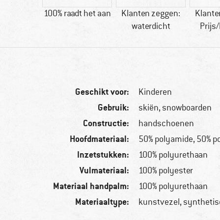
tvezel
100% raadt het aan
Klanten zeggen:
Klante
waterdicht
Prijs/
Geschikt voor:
Kinderen
Gebruik:
skiën, snowboarden
Constructie:
handschoenen
Hoofdmateriaal:
50% polyamide, 50% p
Inzetstukken:
100% polyurethaan
Vulmateriaal:
100% polyester
Materiaal handpalm:
100% polyurethaan
Materiaaltype:
kunstvezel, synthetis