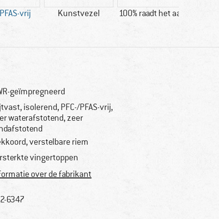
PFAS-vrij
Kunstvezel
100% raadt het aan
Klant
wat
R-geïmpregneerd
ijtvast, isolerend, PFC-/PFAS-vrij,
er waterafstotend, zeer
ndafstotend
ekkoord, verstelbare riem
rsterkte vingertoppen
formatie over de fabrikant
2-6347