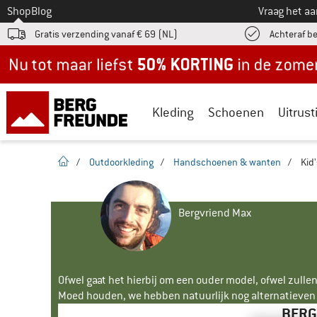
Naar
Shop
Blog
Vraag het a
Gratis verzending vanaf € 69 (NL)
Achteraf b
Nu tot maar liefst -50% in de zomersale!
Kleding
Schoenen
Uitrust
Startpagina
/
Outdoorkleding
/
Handschoenen & wanten
/
Kid
Bergvriend Max
Ofwel gaat het hierbij om een ouder model, ofwel zullen
Moed houden, we hebben natuurlijk nog alternatieven v
BERG