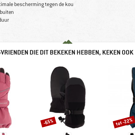
ptimale bescherming tegen de kou
buiten
duur
VRIENDEN DIE DIT BEKEKEN HEBBEN, KEKEN OOK
tot -22%
-65%
Korting
Korting