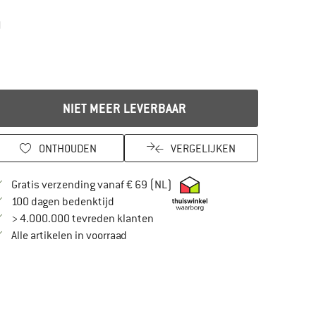
)
NIET MEER LEVERBAAR
ONTHOUDEN
VERGELIJKEN
Vind hier de verzendinformatie
Gratis verzending vanaf € 69 (NL)
Vind de betalingsinformatie hier! Opent in
100 dagen bedenktijd
> 4.000.000 tevreden klanten
Alle artikelen in voorraad