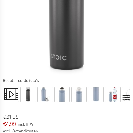
Gedetailleerde foto's
Oorspronkelijke prijs :
Prijs:
€
24,95
€
4,99
incl. BTW
Informatie over de verzendkosten. Opent in een infov
excl. Verzendkosten