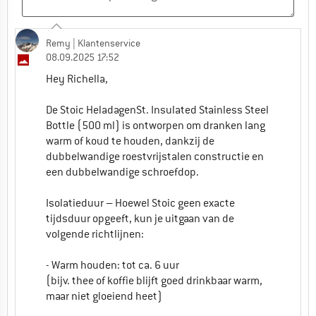
Remy
0
0
Commentaar geven
Remy
| Klantenservice
08.09.2025 17:52
Hey Richella,
Anja
02.02.2026 14:10
De Stoic HeladagenSt. Insulated Stainless Steel
Er staat namelijk bij formaat dat de 500 ml
Bottle (500 ml) is ontworpen om dranken lang
24 cm is en bij 750 ml staat iets van 23 cm
warm of koud te houden, dankzij de
vandaar de vraag.
dubbelwandige roestvrijstalen constructie en
een dubbelwandige schroefdop.
0
0
Commentaar geven
Isolatieduur – Hoewel Stoic geen exacte
Remy
| Klantenservice
tijdsduur opgeeft, kun je uitgaan van de
04.02.2026 13:22
volgende richtlijnen:
Hey Anja,
- Warm houden: tot ca. 6 uur
(bijv. thee of koffie blijft goed drinkbaar warm,
De maten van de 500 ml zijn 19 x 7 cm.
maar niet gloeiend heet)
De maten van de 750 ml zijn 23,5 x 7 cm.