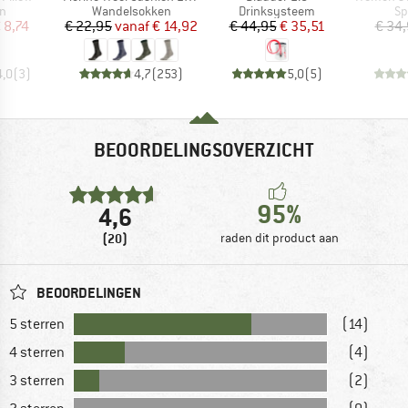
ctgroep
Productgroep
Productgroep
Pr
n
Wandelsokken
Drinksysteem
Sp
ijs
rlaagde prijs
Prijs
Verlaagde prijs
Prijs
Verlaagde prijs
 8,74
€ 22,95
vanaf
€ 14,92
€ 44,95
€ 35,51
€ 34
4,0
(
3
)
4,7
(
253
)
5,0
(
5
)
BEOORDELINGSOVERZICHT
95%
4,6
(20)
raden dit product aan
BEOORDELINGEN
5 sterren
(14)
4 sterren
(4)
3 sterren
(2)