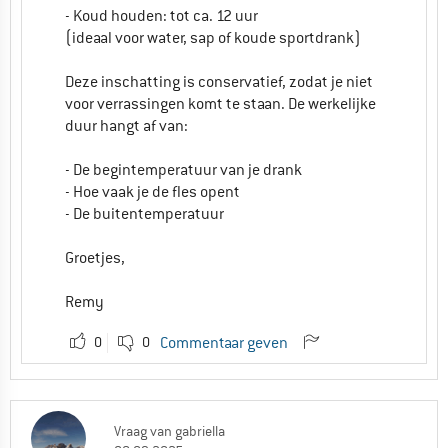
- Koud houden: tot ca. 12 uur
Groetjes,
(ideaal voor water, sap of koude sportdrank)
Remy
Deze inschatting is conservatief, zodat je niet
voor verrassingen komt te staan. De werkelijke
1
0
Commentaar geven
duur hangt af van:
- De begintemperatuur van je drank
- Hoe vaak je de fles opent
- De buitentemperatuur
Groetjes,
Remy
0
0
Commentaar geven
Vraag
van
gabriella