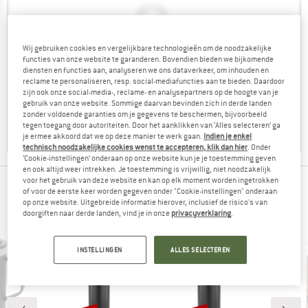
Wij gebruiken cookies en vergelijkbare technologieën om de noodzakelijke
functies van onze website te garanderen. Bovendien bieden we bijkomende
diensten en functies aan, analyseren we ons dataverkeer, om inhouden en
reclame te personaliseren, resp. social-mediafuncties aan te bieden. Daardoor
zijn ook onze social-media-, reclame- en analysepartners op de hoogte van je
gebruik van onze website. Sommige daarvan bevinden zich in derde landen
zonder voldoende garanties om je gegevens te beschermen, bijvoorbeeld
tegen toegang door autoriteiten. Door het aanklikken van ‘Alles selecteren’ ga
je ermee akkoord dat we op deze manier te werk gaan.
Indien je enkel
technisch noodzakelijke cookies wenst te accepteren, klik dan hier
. Onder
‘Cookie-instellingen’ onderaan op onze website kun je je toestemming geven
en ook altijd weer intrekken. Je toestemming is vrijwillig, niet noodzakelijk
voor het gebruik van deze website en kan op elk moment worden ingetrokken
BERGVRIENDEN DIE DIT BEKEKEN HEBBEN,
of voor de eerste keer worden gegeven onder "Cookie-instellingen" onderaan
op onze website. Uitgebreide informatie hierover, inclusief de risico's van
KEKEN OOK NAAR
doorgiften naar derde landen, vind je in onze
privacyverklaring
.
INSTELLINGEN
ALLES SELECTEREN