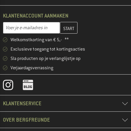
KLANTENACCOUNT AANMAKEN
Vul je e-mailadres hier in en maak in de volgende stap je klanten
E-mailadres
Welkomstkorting van € 5,- **
Exclusieve toegang tot kortingsacties
Sla producten op je verlanglijstje op
Verjaardagsverrassing
KLANTENSERVICE
OVER BERGFREUNDE