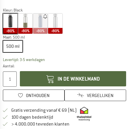
Kleur:
Black
-80%
-80%
-80%
-80%
Maat:
500 ml
500 ml
De link wordt geopend in een infovak en bevat le
Levertijd: 3-5 werkdagen
Aantal:
IN DE WINKELMAND
ONTHOUDEN
VERGELIJKEN
Vind hier de verzendinform
Gratis verzending vanaf € 69 (NL)
Vind de betalingsinformatie hier! Opent
100 dagen bedenktijd
> 4.000.000 tevreden klanten