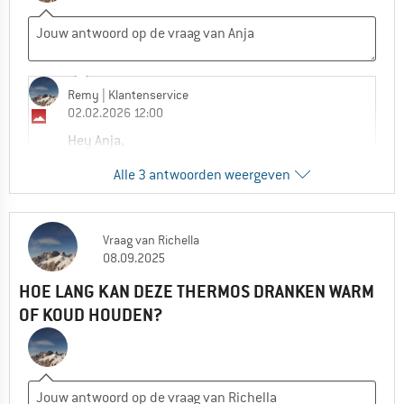
Remy
| Klantenservice
02.02.2026 12:00
Hey Anja,
Alle 3 antwoorden weergeven
Deze fles is niet geschikt voor
koolzuurhoudende dranken. Koolzuur bouwt
druk op in een afgesloten metalen fles →
risico op lekkage, vervorming of zelfs
Vraag
van
Richella
08.09.2025
openspringen van de dop.
HOE LANG KAN DEZE THERMOS DRANKEN WARM
De 750 ml is de grotere variant. Er gaat 1/3
OF KOUD HOUDEN?
deel meer in in vergelijk met de 500 ml
variant.
Groetjes,