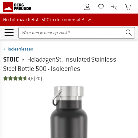
De klantenaccount
Naar
Naar de verlanglijs
Naar de pro
Nu tot maar liefst -50% in de zomersale!
Nu tot maar liefst -50% in de zomersale! »
Isoleerflessen
STOIC
-
HeladagenSt. Insulated Stainless
Steel Bottle 500 - Isoleerfles
4,6
(20)