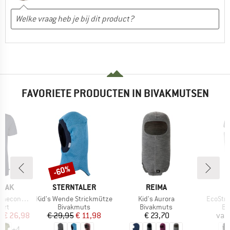
FAVORIETE PRODUCTEN IN BIVAKMUTSEN
%
-60%
Korting
MERK
MERK
PEAK
STERNTALER
REIMA
Artikel
Artikel
Artikel
 II T-Shirt
Kid's Wende Strickmütze
Kid's Aurora
EcoStre
groep
Productgroep
Productgroep
Pr
irt
Bivakmuts
Bivakmuts
Bi
ijs
rlaagde prijs
Prijs
Verlaagde prijs
Prijs
f
€ 26,98
€ 29,95
€ 11,98
€ 23,70
van
+
4