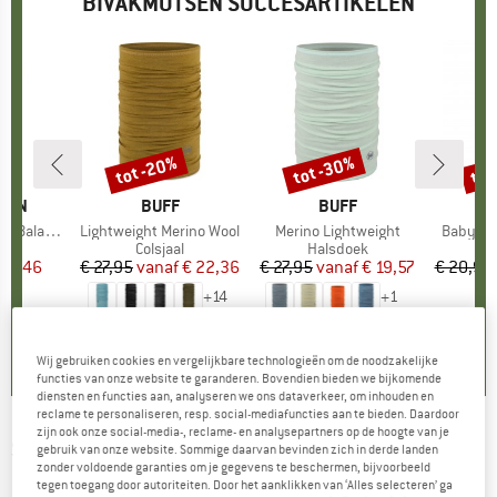
BIVAKMUTSEN SUCCESARTIKELEN
tot -20%
tot -30%
tot
Korting
Korting
Kort
ÄVEN
MERK
BUFF
MERK
BUFF
alaclava
Artikel
Lightweight Merino Wool
Artikel
Merino Lightweight
Artikel
Baby-Un
groep
uts
Productgroep
Colsjaal
Productgroep
Halsdoek
Pr
Bi
ijs
rlaagde prijs
 42,46
€ 27,95
vanaf
Prijs
Verlaagde prijs
€ 22,36
€ 27,95
vanaf
Prijs
Verlaagde prijs
€ 19,57
€ 20,95
+
14
+
1
4,7
(
3
)
4,8
(
107
)
5,0
(
7
)
Wij gebruiken cookies en vergelijkbare technologieën om de noodzakelijke
functies van onze website te garanderen. Bovendien bieden we bijkomende
diensten en functies aan, analyseren we ons dataverkeer, om inhouden en
reclame te personaliseren, resp. social-mediafuncties aan te bieden. Daardoor
zijn ook onze social-media-, reclame- en analysepartners op de hoogte van je
STERNTALER
-
Kid's Schalmütze Streifen -
gebruik van onze website. Sommige daarvan bevinden zich in derde landen
zonder voldoende garanties om je gegevens te beschermen, bijvoorbeeld
Bivakmuts
tegen toegang door autoriteiten. Door het aanklikken van ‘Alles selecteren’ ga