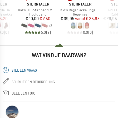
MERK
MERK
ME
ALER
STERNTALER
STERNTALER
STE
Artikel
Artikel
Artikel
dmade look
Kid's OCS Stirnband Melange
Kid's Regenjacke Ungefüttert
Kid's 
Productgroep
Productgroep
Prod
le sokken
Hoofdband
Regenjas
Rubb
ijs
rlaagde prijs
Prijs
Verlaagde prijs
Prijs
Verlaagde prijs
5,20
€ 10,00
€ 7,50
€ 39,95
vanaf
€ 25,97
€ 29,95
+
2
0,0
(
0
)
5,0
(
2
)
0,0
(
0
)
WAT VIND JE DAARVAN?
STEL EEN VRAAG
SCHRIJF EEN BEOORDELING
DEEL EEN FOTO