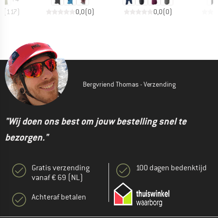
,5
(
117
)
0,0
(
0
)
0,0
(
0
)
Bergvriend Thomas - Verzending
"Wij doen ons best om jouw bestelling snel te
bezorgen."
Gratis verzending
100 dagen bedenktijd
vanaf € 69 (NL)
Achteraf betalen