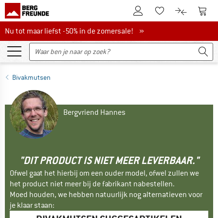
De klantenaccount
Naar
Naar de verlanglijs
Naar de pro
Nu tot maar liefst -50% in de zomersale!
Nu tot maar liefst -50% in de zomersale! »
Bivakmutsen
Bergvriend Hannes
"DIT PRODUCT IS NIET MEER LEVERBAAR."
Ofwel gaat het hierbij om een ouder model, ofwel zullen we
het product niet meer bij de fabrikant nabestellen.
Moed houden, we hebben natuurlijk nog alternatieven voor
je klaar staan: