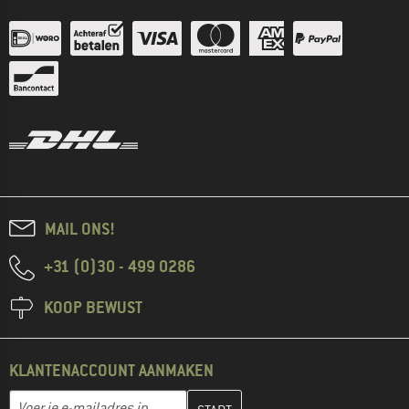
MAIL ONS!
+31 (0)30 - 499 0286
KOOP BEWUST
KLANTENACCOUNT AANMAKEN
Vul je e-mailadres hier in en maak in de volgende stap je klanten
E-mailadres