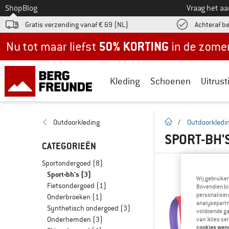
Naar
Shop
Blog
Vraag het a
Gratis verzending vanaf € 69 (NL)
Achteraf b
Nu tot maar liefst -50% in de zomersale!
Kleding
Schoenen
Uitrust
Startpagina
Outdoorkleding
/
Outdoorkledi
SPORT-BH'
CATEGORIEËN
Sportondergoed
(8)
Sport-bh's
(3)
Wij gebruike
Fietsondergoed
(1)
Bovendien bi
personalisere
Onderbroeken
(1)
analysepartn
Synthetisch ondergoed
(3)
voldoende ga
Onderhemden
(3)
van ‘Alles se
cookies wenst