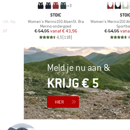
+
3
MERK
MER
STOIC
STOI
Artikel
Artikel
emSt. Top
Women's Merino150 AlsenSt. Bra
Women's Merino150 Alse
Productgroep
Product
d
Merino-ondergoed
Sportb
de prijs
Prijs
Verlaagde prijs
Pr
Ve
1,97
€ 54,95
vanaf
€ 43,96
€ 54,95
vana
)
4,5
(
118
)
4
Meld je nu aan &
KRIJG € 5
HIER