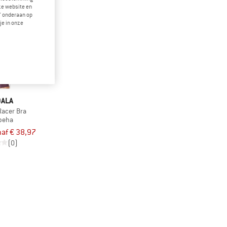
eze website en
" onderaan op
je in onze
ALA
acer Bra
beha
af € 38,97
(0)