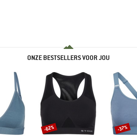
ONZE BESTSELLERS VOOR JOU
-62%
-37%
Korting
Korting