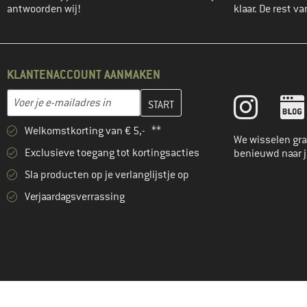
antwoorden wij!
klaar. De rest va
KLANTENACCOUNT AANMAKEN
Vul je e-mailadres hier in en maak in de volgende stap je klanten
E-mailadres
Welkomstkorting van € 5,- **
We wisselen gra
Exclusieve toegang tot kortingsacties
benieuwd naar 
Sla producten op je verlanglijstje op
Verjaardagsverrassing