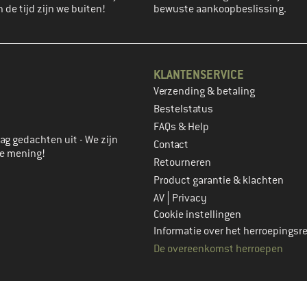
n de tijd zijn we buiten!
bewuste aankoopbeslissing.
KLANTENSERVICE
Verzending & betaling
account aan
Bestelstatus
FAQs & Help
ag gedachten uit - We zijn
Contact
je mening!
Retourneren
Product garantie & klachten
|
AV
Privacy
Cookie instellingen
Informatie over het herroepingsr
De overeenkomst herroepen