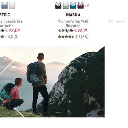
+
2
MERK
MERK
STOIC
INASKA
Artikel
Artikel
 TrosaSt. Bra
Women's Top Wild
Women's Ve
oductgroep
Productgroep
ortbeha
Bikinitop
Prijs
Verlaagde prijs
Prijs
Verlaagde prijs
95
€ 22,02
€ 84,95
€ 72,21
4,0
(
3
)
4,5
(
35
)