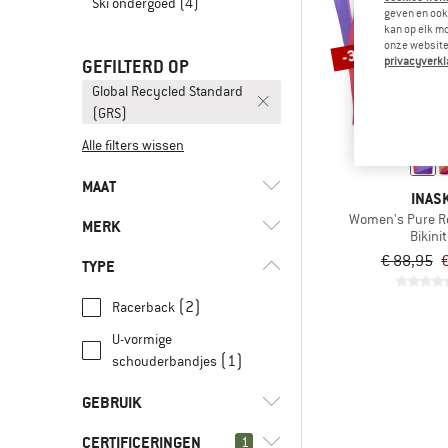
Ski ondergoed
(4)
geven en ook 
kan op elk m
onze website.
-30%
privacyverkl
GEFILTERD OP
Global Recycled Standard
(GRS)
Alle filters wissen
MAAT
INAS
Women's Pure Re
MERK
XS
S
M
L
XL
Bikini
€ 88,95
€
TYPE
(2)
Racerback
U-vormige
(1)
INASKA
(1)
schouderbandjes
(2)
Mandala
GEBRUIK
CERTIFICERINGEN
(2)
1
Fitness