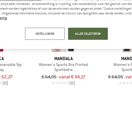
altijd weer intrekken. Je toestemming is vrijwillig, niet noodzakelijk voor het gebruik van d
oment worden ingetrokken of voor de eerste keer worden gegeven onder "Cookie-instellingen
 Uitgebreide informatie hierover, inclusief de risico's van doorgiften naar derde landen, vind 
tot -32%
tot -40%
aring
.
INSTELLINGEN
ALLES SELECTEREN
KA
MANDALA
MAND
versible Top
Women's Sports Bra Printed
Women's R
top
Sportbeha
Sport
 62,27
€ 64,95
vanaf € 44,17
€ 64,95
van
(0)
(0)