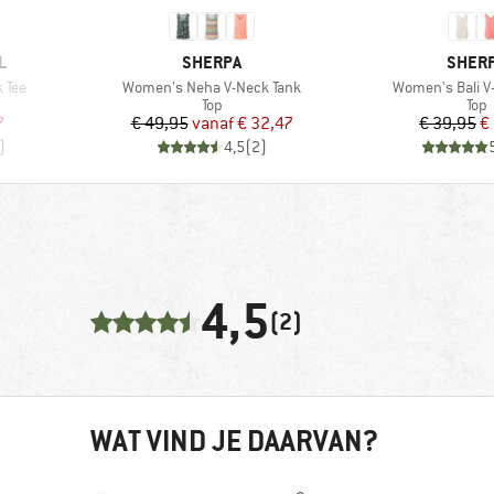
MERK
MERK
L
SHERPA
SHER
Artikel
Artikel
 Tee
Women's Neha V-Neck Tank
Women's Bali V
Productgroep
Pro
Top
Top
de prijs
Prijs
Verlaagde prijs
Pr
Ve
7
€ 49,95
vanaf
€ 32,47
€ 39,95
€
)
4,5
(
2
)
4,5
(2)
WAT VIND JE DAARVAN?