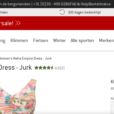
Bel ons op
an de bergvrienden
|
+31 (0)30 - 499 0286
FAQ & Help
Bestelstatus
vind de betalingsinformatie hier! Opent in een infovak
Vind de b
etalen
100 dagen bedenktijd
ing
Klimmen
Fietsen
Winter
Alle sporten
Merken
Women's Neha Empire Dress - Jurk
ress - Jurk
4,5
(2)
Oo
Pr
€
ex
Kl