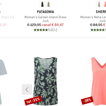
2
MERK
MERK
S
PATAGONIA
SHER
Artikel
Artikel
 Dress S/S
Women's Garden Island Dress
Women's Neha Lon
oep
Productgroep
Prod
Jurk
Jurk
de prijs
Prijs
Verlaagde prijs
Pr
Ve
6,97
€ 129,95
vanaf
€ 84,47
€ 84,95
€
)
5,0
(
1
)
tot -35%
-38%
Korting
Korting