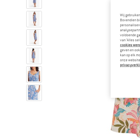
Wij gebruike
Bovendien bi
personalisere
analysepartn
voldoende ga
van ‘Alles se
cookies wenst
geven en ook 
kan op elk m
onze website.
privacyverkl