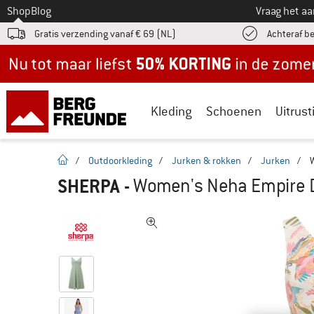
Naar
Shop
Blog
Vraag het a
Gratis verzending vanaf € 69 (NL)
Achteraf b
Nu tot maar liefst -50% in de zomersale!
Kleding
Schoenen
Uitrust
Startpagina
/
Outdoorkleding
/
Jurken & rokken
/
Jurken
/
SHERPA
-
Women's Neha Empire D