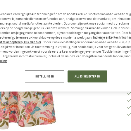
Ki
n cookies en vergelijkbare technologieën om de noodzakelijke functies van onze website te 
eden we bijkomende diensten en functies aan, analyseren we ons dataverkeer, om inhouden 
n, resp. social-mediafuncties aan te bieden. Daardoor zijn ook onze social-media-, reclame-
ers op de hoogte van je gebruik van onze website. Sommige daarvan bevinden zich in derde 
M
ranties om je gegevens te beschermen, bijvoorbeeld tegen toegang door autoriteiten. Door h
lecteren’ ga je ermee akkoord dat we op deze manier te werk gaan.
Indien je enkel technisch 
Le
 te accepteren, klik dan hier
. Onder ‘Cookie-instellingen’ onderaan op onze website kun je 
altijd weer intrekken. Je toestemming is vrijwillig, niet noodzakelijk voor het gebruik van d
Aa
oment worden ingetrokken of voor de eerste keer worden gegeven onder "Cookie-instellingen
 Uitgebreide informatie hierover, inclusief de risico's van doorgiften naar derde landen, vind 
aring
.
INSTELLINGEN
ALLES SELECTEREN