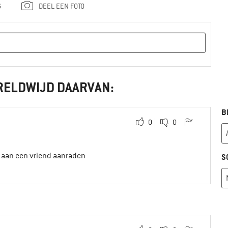
G
DEEL EEN FOTO
RELDWIJD DAARVAN:
B
0
0
t aan een vriend aanraden
S