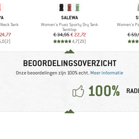
MERK
M
PA
SALEWA
S
Artikel
Artikel
-Neck Tank
Women's Puez Sporty Dry Tank
Women's Pad
ductgroep
Productgroep
Tanktop
ijs
rlaagde prijs
Prijs
Verlaagde prijs
 24,77
€ 34,95
€ 22,72
€ 59,
5,0
(
2
)
4,7
(
23
)
BEOORDELINGSOVERZICHT
Onze beoordelingen zijn 100% echt.
Meer informatie
100%
RAD