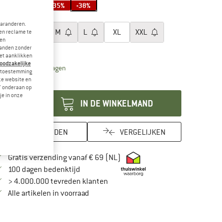
-25%
-25%
-35%
-38%
es een maat:
garanderen.
XS
S
M
L
XL
XXL
en reclame te
 en
landen zonder
aattabel
et aanklikken
noodzakelijke
De link wordt geopend in een infovak en bevat leveri
vertijd: 3-5 werkdagen
je toestemming
eze website en
ntal:
" onderaan op
je in onze
IN DE WINKELMAND
ONTHOUDEN
VERGELIJKEN
Vind hier de verzendinformatie
Gratis verzending vanaf € 69 (NL)
Vind de betalingsinformatie hier! Opent in
100 dagen bedenktijd
> 4.000.000 tevreden klanten
Alle artikelen in voorraad