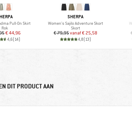
ERK
MERK
HERPA
SHERPA
Artikel
Ar
ma Pull-On Skirt
Women's Sajilo Adventure Skort
W
Productgroep
Productgroep
Rok
Skort
Prijs
Verlaagde prijs
Prijs
Verlaagde prijs
95
€ 44,96
€ 79,95
vanaf
€ 25,58
4,6
(
14
)
4,8
(
13
)
EN DIT PRODUCT AAN