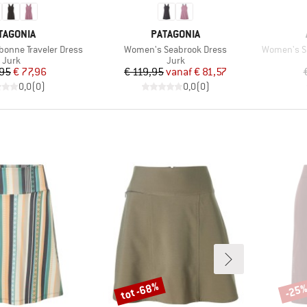
RK
MERK
TAGONIA
PATAGONIA
Artikel
Artikel
bonne Traveler Dress
Women's Seabrook Dress
Women's Sl
Productgroep
Productgroep
Jurk
Jurk
Prijs
Verlaagde prijs
Prijs
Verlaagde prijs
,95
€ 77,96
€ 119,95
vanaf
€ 81,57
0,0
(
0
)
0,0
(
0
)
tot -68%
-25
Korting
Korti