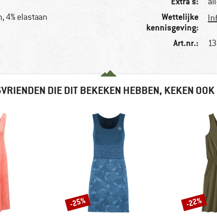
Extra's:
al
Wettelijke
, 4% elastaan
In
kennisgeving:
Art.nr.:
13
VRIENDEN DIE DIT BEKEKEN HEBBEN, KEKEN OOK
-25%
-22%
Korting
Korting