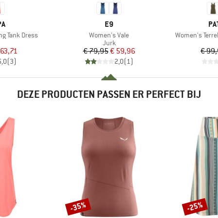
MERK
ME
PA
E9
PA
Artikel
Artikel
g Tank Dress
Women's Vale
Women's Terre
uctgroep
Productgroep
Jurk
ijs
rlaagde prijs
Prijs
Verlaagde prijs
 63,71
€ 79,95
€ 59,96
€ 99
5,0
(
3
)
2,0
(
1
)
DEZE PRODUCTEN PASSEN ER PERFECT BIJ
-35%
-25%
Korting
Korting