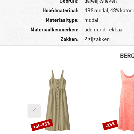
Gebruik:
dagelijks leven
Hoofdmateriaal:
48% modal, 48% katoen
Materiaaltype:
modal
Materiaalkenmerken:
ademend, rekbaar
Zakken:
2 zijzakken
BERG
tot -35%
-25%
Korting
Korting