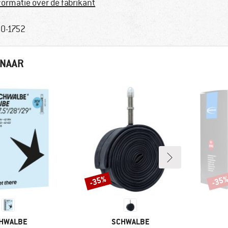
formatie over de fabrikant
0-1752
 NAAR
-35%
-35
Korting
Korti
RK
MERK
HWALBE
SCHWALBE