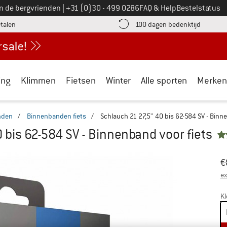
Bel ons op
an de bergvrienden
|
+31 (0)30 - 499 0286
FAQ & Help
Bestelstatus
vind de betalingsinformatie hier! Opent in een infovak
Vind de b
etalen
100 dagen bedenktijd
ing
Klimmen
Fietsen
Winter
Alle sporten
Merken
nden
/
Binnenbanden fiets
/
Schlauch 21 27,5'' 40 bis 62-584 SV - Binn
0 bis 62-584 SV - Binnenband voor fiets
Oo
Pr
€
ex
Kl