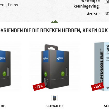
Wettelijke
In
sta, Frans
kennisgeving:
Art.nr.:
86
VRIENDEN DIE DIT BEKEKEN HEBBEN, KEKEN OOK
-22%
-35%
Korting
Korting
MERK
ME
LBE
SCHWALBE
SC