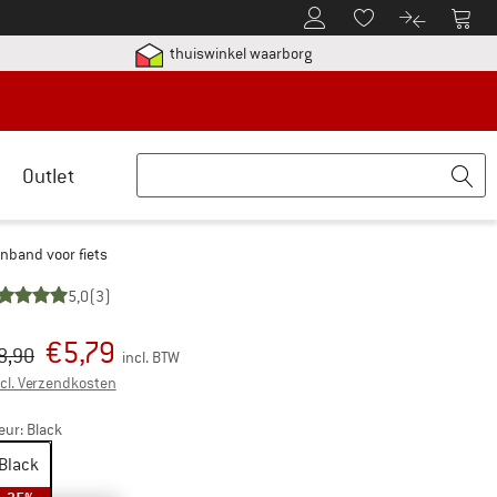
De klantenaccount
Naar
Naar de verlanglijs
Naar de pro
etalingsinformatie hier! Opent in een infovak
Vind alle informatie hier!
thuiswinkel waarborg
Outlet
enband voor fiets
5,0
(3)
€
5,79
rspronkelijke prijs :
ijs:
8,90
incl. BTW
Informatie over de verzendkosten. Opent in een infovak
cl. Verzendkosten
eur:
Black
Black