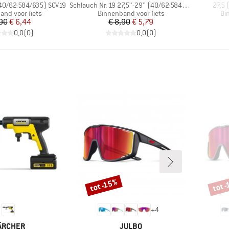
Artikel
Artike
 (40/62-584/635) SCV19
Schlauch Nr. 19 27,5''-29'' (40/62-584/635)
27,5 
groep
Productgroep
Pr
and voor fiets
Binnenband voor fiets
Bi
Prijs
Verlaagde prijs
Prijs
Verlaagde prijs
,90
€ 6,44
€ 8,90
€ 5,79
0,0
(
0
)
0,0
(
0
)
tot -15%
tot 
Korting
Korti
+
4
ERK
MERK
ÄRCHER
JULBO