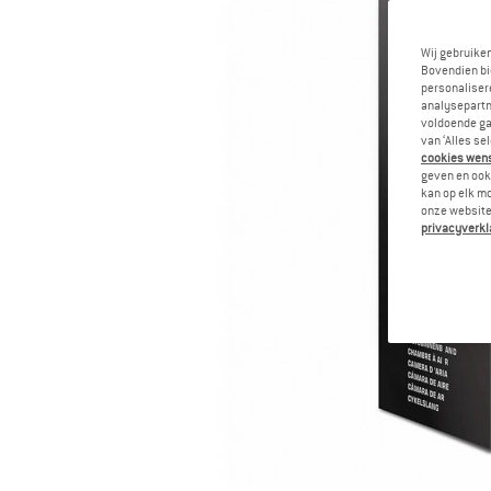
Wij gebruike
Bovendien bi
personalisere
analysepartn
voldoende ga
van ‘Alles se
cookies wenst
geven en ook 
kan op elk m
onze website.
privacyverkl