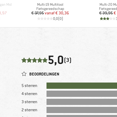
Artikel
Artikel
ogan Mid
Multi-19 Multitool
Multi-20 Mu
p
Productgroep
Productgro
Fietsgereedschap
Fietsgeree
de prijs
Prijs
Verlaagde prijs
Pr
Ve
8,97
€ 37,95
vanaf
€ 30,36
€ 39,95
€
)
0,0
(
0
)
5,0
(3)
BEOORDELINGEN
5 sterren
4 sterren
3 sterren
2 sterren