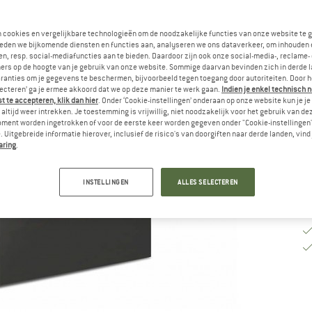
Va
n cookies en vergelijkbare technologieën om de noodzakelijke functies van onze website te 
eden we bijkomende diensten en functies aan, analyseren we ons dataverkeer, om inhouden 
n, resp. social-mediafuncties aan te bieden. Daardoor zijn ook onze social-media-, reclame-
ers op de hoogte van je gebruik van onze website. Sommige daarvan bevinden zich in derde 
Le
ranties om je gegevens te beschermen, bijvoorbeeld tegen toegang door autoriteiten. Door h
Aa
lecteren’ ga je ermee akkoord dat we op deze manier te werk gaan.
Indien je enkel technisch 
 te accepteren, klik dan hier
. Onder ‘Cookie-instellingen’ onderaan op onze website kun je 
altijd weer intrekken. Je toestemming is vrijwillig, niet noodzakelijk voor het gebruik van d
oment worden ingetrokken of voor de eerste keer worden gegeven onder "Cookie-instellingen
 Uitgebreide informatie hierover, inclusief de risico's van doorgiften naar derde landen, vind 
aring
.
INSTELLINGEN
ALLES SELECTEREN