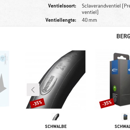
Ventielsoort:
Sclaverandventiel (Pre
ventiel)
Ventiellengte:
40 mm
BERG
-35%
-35%
Korting
Korting
MERK
MERK
SCHWALBE
SCHWA