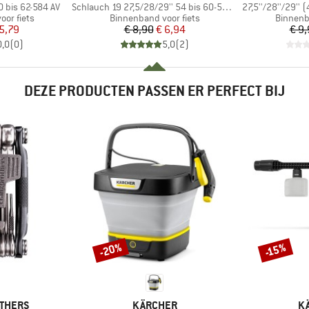
Artikel
Artikel
0 bis 62-584 AV
Schlauch 19 27,5/28/29'' 54 bis 60-584/622/635
27,5''/28''/29''
Productgroep
Product
or fiets
Binnenband voor fiets
Binnenb
ijs
rlaagde prijs
Prijs
Verlaagde prijs
5,79
€ 8,90
€ 6,94
€ 9
0,0
(
0
)
5,0
(
2
)
DEZE PRODUCTEN PASSEN ER PERFECT BIJ
-20%
-15%
Korting
Korting
MERK
M
THERS
KÄRCHER
K