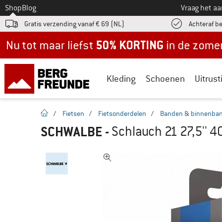
Naar
Shop
Blog
Vraag het a
Gratis verzending vanaf € 69 (NL)
Achteraf b
Nu tot maar liefst -50% in de zomersale!
Kleding
Schoenen
Uitrust
Startpagina
/
Fietsen
/
Fietsonderdelen
/
Banden & binnenba
SCHWALBE
-
Schlauch 21 27,5'' 4