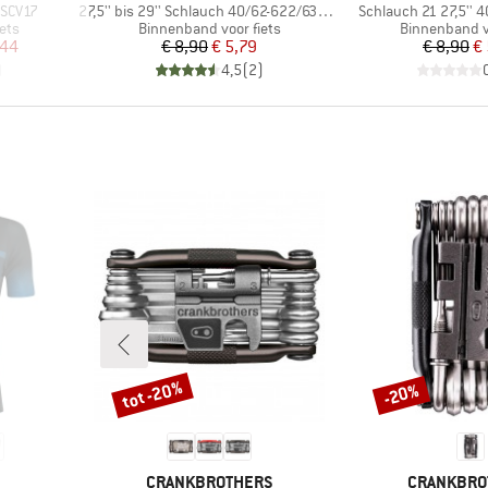
Artikel
Artikel
 SCV17
27,5'' bis 29'' Schlauch 40/62-622/635 SV 19
Schlauch 21 27,5'' 4
Productgroep
Productgroep
ets
Binnenband voor fiets
Binnenband vo
de prijs
Prijs
Verlaagde prijs
Pr
Ve
,44
€ 8,90
€ 5,79
€ 8,90
€ 
)
4,5
(
2
)
tot -20%
-20%
Korting
Korting
MERK
MERK
CRANKBROTHERS
CRANKBRO