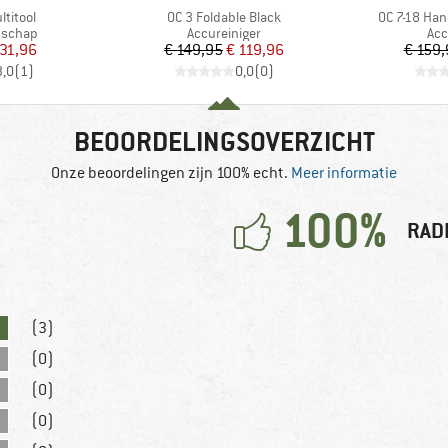
Artikel
Artikel
ltitool
OC 3 Foldable Black
OC 7-18 Han
ep
Productgroep
Pro
dschap
Accureiniger
Acc
ijs
rlaagde prijs
Prijs
Verlaagde prijs
 31,96
€ 149,95
€ 119,96
€ 159,
3,0
(
1
)
0,0
(
0
)
BEOORDELINGSOVERZICHT
Onze beoordelingen zijn 100% echt.
Meer informatie
100%
RAD
(3)
(0)
(0)
(0)