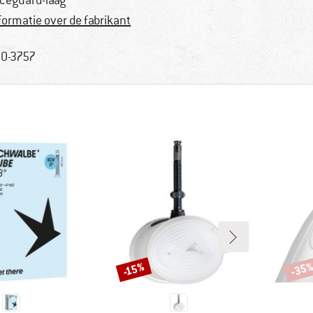
ceguard-laag
formatie over de fabrikant
0-3757
-35
-15%
Korting
Korti