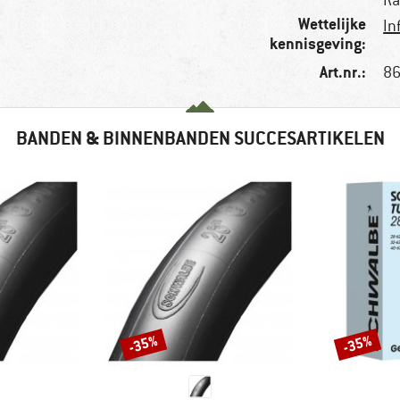
Ra
Wettelijke
In
kennisgeving:
Art.nr.:
86
BANDEN & BINNENBANDEN SUCCESARTIKELEN
-35%
-35%
Korting
Korting