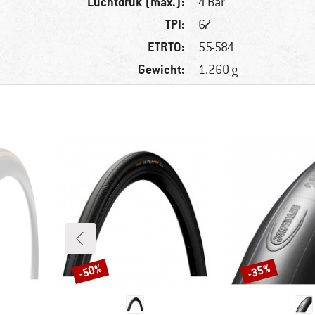
Luchtdruk (max.):
4 Bar
TPI:
67
ETRTO:
55-584
Gewicht:
1.260 g
-50%
-35%
Korting
Korting