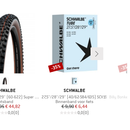
-35%
-35
Korting
Korti
RK
MERK
HWALBE
SCHWALBE
Artikel
Artikel
(60-622) Super Trail TLE
27,5''/28''/29'' (40/62-584/635) SCV19
Billy Bonkers 
oductgroep
Productgroep
etsband
Binnenband voor fiets
Prijs
Verlaagde prijs
Prijs
Verlaagde prijs
95
€ 44,82
€ 9,90
€ 6,44
0,0
(
0
)
0,0
(
0
)