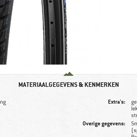
MATERIAALGEGEVENS & KENMERKEN
Extra's:
ing
ge
le
st
Overige gegevens:
Sm
(s