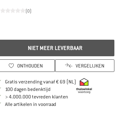
(0)
NIET MEER LEVERBAAR
ONTHOUDEN
VERGELIJKEN
Vind hier de verzendinformatie
Gratis verzending vanaf € 69 (NL)
Vind de betalingsinformatie hier! Opent in
100 dagen bedenktijd
> 4.000.000 tevreden klanten
Alle artikelen in voorraad