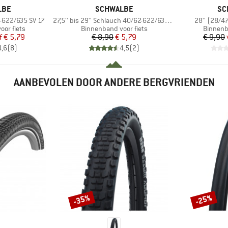
MERK
ME
LBE
SCHWALBE
SC
Artikel
Artikel
-622/635 SV 17
27,5'' bis 29'' Schlauch 40/62-622/635 SV 19
28'' (28/4
Productgroep
Product
or fiets
Binnenband voor fiets
Binnenb
ijs
rlaagde prijs
Prijs
Verlaagde prijs
f
€ 5,79
€ 8,90
€ 5,79
€ 9,90
4,6
(
8
)
4,5
(
2
)
AANBEVOLEN DOOR ANDERE BERGVRIENDEN
-35%
-25%
Korting
Korting