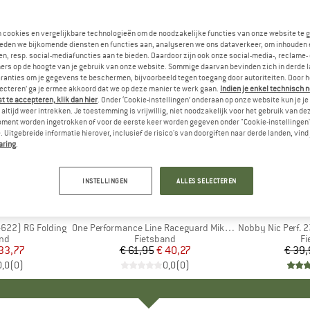
n cookies en vergelijkbare technologieën om de noodzakelijke functies van onze website te 
eden we bijkomende diensten en functies aan, analyseren we ons dataverkeer, om inhouden 
n, resp. social-mediafuncties aan te bieden. Daardoor zijn ook onze social-media-, reclame-
ers op de hoogte van je gebruik van onze website. Sommige daarvan bevinden zich in derde 
ranties om je gegevens te beschermen, bijvoorbeeld tegen toegang door autoriteiten. Door h
lecteren’ ga je ermee akkoord dat we op deze manier te werk gaan.
Indien je enkel technisch 
 te accepteren, klik dan hier
. Onder ‘Cookie-instellingen’ onderaan op onze website kun je 
altijd weer intrekken. Je toestemming is vrijwillig, niet noodzakelijk voor het gebruik van d
oment worden ingetrokken of voor de eerste keer worden gegeven onder "Cookie-instellingen
 Uitgebreide informatie hierover, inclusief de risico's van doorgiften naar derde landen, vind 
aring
.
-35%
-35%
Korting
Korting
INSTELLINGEN
ALLES SELECTEREN
LBE
MERK
SCHWALBE
ME
SC
-622) RG Folding
Artikel
One Performance Line Raceguard Mikroskin TLE 28'' (32-622)
Artikel
Nobby Nic Perf. 27,5'
tgroep
and
Productgroep
Fietsband
Pr
Fi
ijs
rlaagde prijs
33,77
€ 61,95
Prijs
Verlaagde prijs
€ 40,27
€ 39,
0,0
(
0
)
0,0
(
0
)