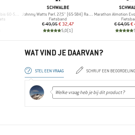
MERK
MERK
SCHWALBE
SCHWA
Artikel
Artikel
584/622/635
Johnny Watts Perf. 27,5'' (65-584) Raceguard FB
Marathon Almotion Evo 28'' 
Productgroep
Produc
ets
Fietsband
Fietsb
de prijs
Prijs
Verlaagde prijs
Pr
Ve
€ 49,95
€ 32,47
€ 64,95
€ 
)
5,0
(
1
)
WAT VIND JE DAARVAN?
STEL EEN VRAAG
SCHRIJF EEN BEOORDELIN