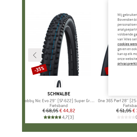
Wij gebruike
Bovendien bi
personalisere
analysepartn
voldoende ga
van ‘Alles se
cookies wenst
geven en ook 
kan op elk m
onze website.
privacyverkl
-35%
-35%
Korting
Korting
MERK
SCHWALBE
MERK
SCHWA
Artikel
Nobby Nic Evo 29'' (57-622) Super Ground FB TLE
Artikel
One 365 Perf 28'' (25
Productgroep
Fietsband
Produc
Fietsb
€ 68,95
Prijs
Verlaagde prijs
€ 44,82
€ 51,95
Pr
Ve
€ 
4,7
(
3
)