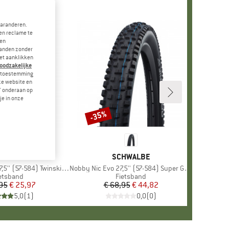
garanderen.
en reclame te
 en
landen zonder
et aanklikken
noodzakelijke
je toestemming
eze website en
" onderaan op
je in onze
-35%
Korting
RK
HWALBE
MERK
SCHWALBE
' (57-584) Twinskin FB TLR
Artikel
Nobby Nic Evo 27,5'' (57-584) Super Ground FB TLE
oductgroep
etsband
Productgroep
Fietsband
95
Prijs
Verlaagde prijs
€ 25,97
€ 68,95
Prijs
Verlaagde prijs
€ 44,82
5,0
(
1
)
0,0
(
0
)