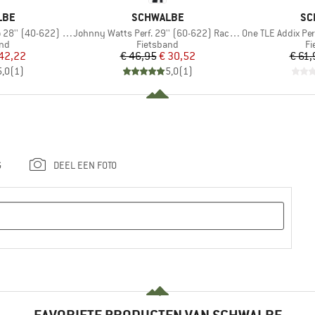
MERK
ME
LBE
SCHWALBE
SC
Artikel
Artikel
(40-622) V-Guard FB
Johnny Watts Perf. 29'' (60-622) Raceguard FB
One TLE Addix Perfor
tgroep
Productgroep
Pr
and
Fietsband
Fi
ijs
rlaagde prijs
Prijs
Verlaagde prijs
42,22
€ 46,95
€ 30,52
€ 61,
5,0
(
1
)
5,0
(
1
)
G
DEEL EEN FOTO