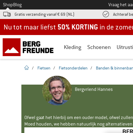
Naar
Shop
Blog
Vraag het a
Gratis verzending vanaf € 69 (NL)
Achteraf b
Nu tot maar liefst -50% in de zomersale!
Kleding
Schoenen
Uitrust
Startpagina
/
Fietsen
/
Fietsonderdelen
/
Banden & binnenba
Bergvriend Hannes
Ofwel gaat het hierbij om een ouder model, ofwel zullen
Moed houden, we hebben natuurlijk nog alternatieven v
BER