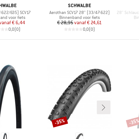
RK
MERK
HWALBE
SCHWALBE
Artikel
Artikel
7-622/635) SCV17
Aerothan SCV17 28'' (33/47-622)
28'' Schlauch 
groep
Productgroep
Pr
and voor fiets
Binnenband voor fiets
Bi
Prijs
Verlaagde prijs
Prijs
Verlaagde prijs
vanaf
€ 6,44
€ 28,95
vanaf
€ 24,61
0,0
(
0
)
0,0
(
0
)
-35%
-35
Korting
Korti