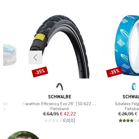
-35%
-35%
Korting
Korting
MERK
MERK
SCHWALBE
SCHWA
Artikel
Artikel
 Set
Marathon Efficiency Evo 28'' (50-622) SR V-Guard
Tubeless Fe
Productgroep
Produc
ets
Fietsband
Fietsb
de prijs
Prijs
Verlaagde prijs
Pr
Ve
€ 64,95
€ 42,22
€ 24,95
€ 
)
0,0
(
0
)