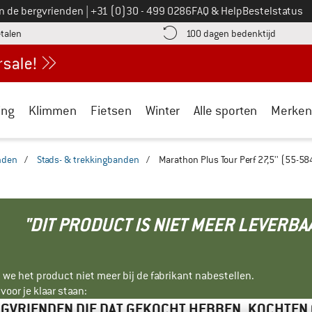
Bel ons op
an de bergvrienden
|
+31 (0)30 - 499 0286
FAQ & Help
Bestelstatus
vind de betalingsinformatie hier! Opent in een infovak
Vind de b
etalen
100 dagen bedenktijd
ing
Klimmen
Fietsen
Winter
Alle sporten
Merken
nden
/
Stads- & trekkingbanden
/
Marathon Plus Tour Perf 27,5'' (55-5
"DIT PRODUCT IS NIET MEER LEVERBA
 we het product niet meer bij de fabrikant nabestellen.
oor je klaar staan:
GVRIENDEN DIE DAT GEKOCHT HEBBEN, KOCHTEN