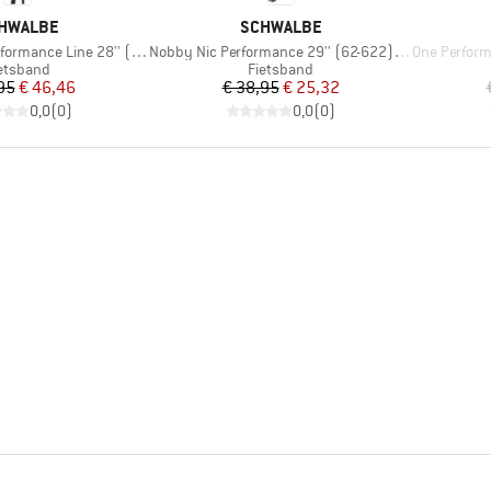
RK
MERK
HWALBE
SCHWALBE
Artikel
Artikel
mance Line 28'' (25-622)
Nobby Nic Performance 29'' (62-622) Folding
One Performance
oductgroep
Productgroep
etsband
Fietsband
Prijs
Verlaagde prijs
Prijs
Verlaagde prijs
95
€ 46,46
€ 38,95
€ 25,32
0,0
(
0
)
0,0
(
0
)