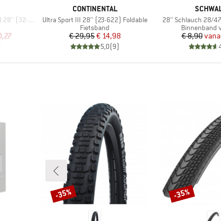
MERK
MERK
CONTINENTAL
SCHWA
Artikel
Artikel
'' (32-622)
Ultra Sport III 28'' (23-622) Foldable
28'' Schlauch 28/47
p
Productgroep
Productgroep
Fietsband
Binnenband vo
de prijs
Prijs
Verlaagde prijs
Pr
Ve
0,27
€ 29,95
€ 14,98
€ 8,90
vana
)
5,0
(
9
)
-35%
-35%
Korting
Korting