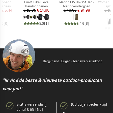
Artikel
Artikel
Artikel
lgenband
Curdt Bike Glove
Merino135 HovaSt. Tank
Women's Fr
p
Productgroep
Productgroep
Produ
ssoires
Handschoenen
Merino-ondergoed
Synth
ijs
rlaagde prijs
Prijs
Verlaagde prijs
Prijs
Verlaagde prijs
f
€ 6,44
€ 19,95
€ 14,96
€ 49,95
€ 24,98
€ 18
€
0,0
(
0
)
5,0
(
1
)
4,6
(
8
)
Bergvriend Jürgen - Medewerker inkoop
"Ik vind de beste & nieuwste outdoor-producten
voor jou!"
Gratis verzending
100 dagen bedenktijd
vanaf € 69 (NL)