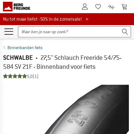
De klantenaccount
Naar
Naar de verlanglijs
Naar de pro
Nu tot maar liefst -50% in de zomersale!
Nu tot maar liefst -50% in de zomersale! »
Binnenbanden fiets
SCHWALBE
-
27,5'' Schlauch Freeride 54/75-
584 SV 21F - Binnenband voor fiets
5,0
(1)