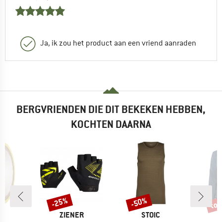
Ja, ik zou het product aan een vriend aanraden
BERGVRIENDEN DIE DIT BEKEKEN HEBBEN,
KOCHTEN DAARNA
tot
-25%
-50%
Korting
Korting
Kort
MERK
MERK
VE
ZIENER
STOIC