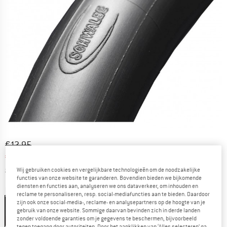
Oorspronkelijke prijs :
Prijs:
€
12,95
€
8,42
incl. BTW
Informatie over de verzendkosten. Opent in een infov
excl. Verzendkosten
Wij gebruiken cookies en vergelijkbare technologieën om de noodzakelijke
functies van onze website te garanderen. Bovendien bieden we bijkomende
diensten en functies aan, analyseren we ons dataverkeer, om inhouden en
Kleur:
Black
reclame te personaliseren, resp. social-mediafuncties aan te bieden. Daardoor
zijn ook onze social-media-, reclame- en analysepartners op de hoogte van je
Black
gebruik van onze website. Sommige daarvan bevinden zich in derde landen
zonder voldoende garanties om je gegevens te beschermen, bijvoorbeeld
-35%
tegen toegang door autoriteiten. Door het aanklikken van ‘Alles selecteren’ ga