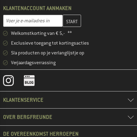
KLANTENACCOUNT AANMAKEN
Vul je e-mailadres hier in en maak in de volgende stap je klanten
E-mailadres
Welkomstkorting van € 5,- **
Exclusieve toegang tot kortingsacties
Sla producten op je verlanglijstje op
Verjaardagsverrassing
KLANTENSERVICE
OVER BERGFREUNDE
DE OVEREENKOMST HERROEPEN