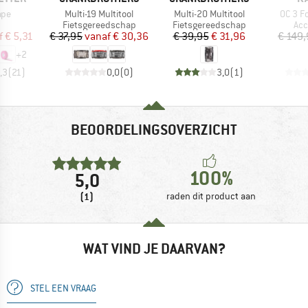
Artikel
Artikel
Artikel
ape
Multi-19 Multitool
Multi-20 Multitool
OC 3 F
uctgroep
Productgroep
Productgroep
Pro
Fietsgereedschap
Fietsgereedschap
Acc
ijs
rlaagde prijs
Prijs
Verlaagde prijs
Prijs
Verlaagde prijs
f
€ 5,31
€ 37,95
vanaf
€ 30,36
€ 39,95
€ 31,96
€ 149
+
2
,3
(
21
)
0,0
(
0
)
3,0
(
1
)
BEOORDELINGSOVERZICHT
100%
5,0
(1)
raden dit product aan
WAT VIND JE DAARVAN?
STEL EEN VRAAG