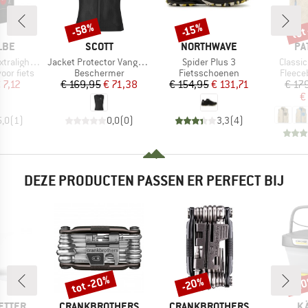
tot
-58%
-15%
Korting
Korting
Kort
MERK
MERK
ME
LBE
SCOTT
NORTHWAVE
PA
Artikel
Artikel
Artikel
40 bis 62-584 SV
Jacket Protector Vanguard Evo
Spider Plus 3
Classic
Productgroep
Productgroep
Produc
or fiets
Beschermer
Fietsschoenen
Fleec
ijs
rlaagde prijs
Prijs
Verlaagde prijs
Prijs
Verlaagde prijs
 7,12
€ 169,95
€ 71,38
€ 154,95
€ 131,71
€ 17
€
5,0
(
1
)
0,0
(
0
)
3,3
(
4
)
DEZE PRODUCTEN PASSEN ER PERFECT BIJ
tot -20%
-20%
-2
Korting
Korting
Kort
MERK
MERK
M
ETTER
CRANKBROTHERS
CRANKBROTHERS
K