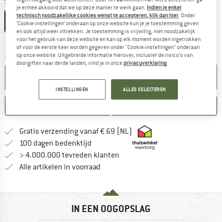
Variant:
27,5'' - 54/75-584 - SV 40 mm
je ermee akkoord dat we op deze manier te werk gaan.
Indien je enkel
technisch noodzakelijke cookies wenst te accepteren, klik dan hier
. Onder
27,5'' - 54/75-584 - SV 40 mm
‘Cookie-instellingen’ onderaan op onze website kun je je toestemming geven
en ook altijd weer intrekken. Je toestemming is vrijwillig, niet noodzakelijk
voor het gebruik van deze website en kan op elk moment worden ingetrokken
De link wordt geopend in een infovak en bevat le
Levertijd: 3-5 werkdagen
of voor de eerste keer worden gegeven onder "Cookie-instellingen" onderaan
Aantal:
op onze website. Uitgebreide informatie hierover, inclusief de risico's van
doorgiften naar derde landen, vind je in onze
privacyverklaring
.
IN DE WINKELMAND
INSTELLINGEN
ALLES SELECTEREN
ONTHOUDEN
VERGELIJKEN
Vind hier de verzendinform
Gratis verzending vanaf € 69 (NL)
Vind de betalingsinformatie hier! Opent
100 dagen bedenktijd
> 4.000.000 tevreden klanten
Alle artikelen in voorraad
IN EEN OOGOPSLAG