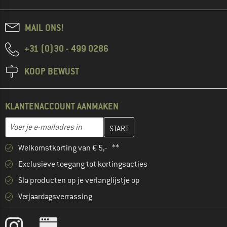
MAIL ONS!
+31 (0)30 - 499 0286
KOOP BEWUST
KLANTENACCOUNT AANMAKEN
Vul je e-mailadres hier in en maak in de volgende stap je klanten
Voer je e-mailadres in
Welkomstkorting van € 5,- **
Exclusieve toegang tot kortingsacties
Sla producten op je verlanglijstje op
Verjaardagsverrassing