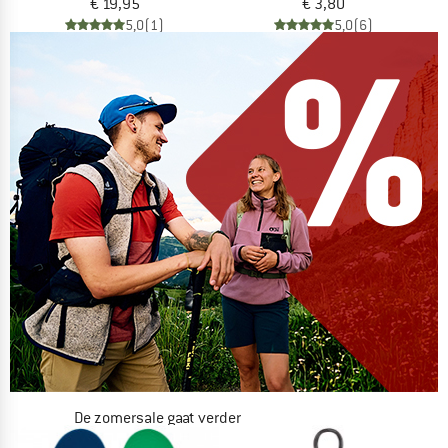
€ 19,95
€ 3,80
5,0
(1)
5,0
(6)
De zomersale gaat verder