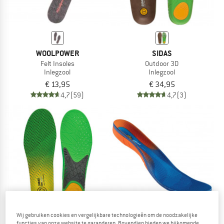
WOOLPOWER
SIDAS
Felt Insoles
Outdoor 3D
Inlegzool
Inlegzool
€ 13,95
€ 34,95
4,7
(59)
4,7
(3)
Wij gebruiken cookies en vergelijkbare technologieën om de noodzakelijke
functies van onze website te garanderen. Bovendien bieden we bijkomende