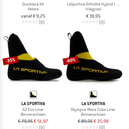
Quicklace Kit
LaSportiva Ortholite Hybrid Insoles
Veters
Inlegzool
vanaf € 9,25
€ 19,95
(0)
(0)
-35%
-60%
LA SPORTIVA
LA SPORTIVA
G2 Evo Liner
Olympus Mons Cube Liner
Binnenschoen
Binnenschoen
€ 79,95
€ 51,97
€ 89,95
€ 35,98
(0)
(0)