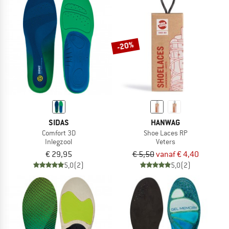
NU TOT MAAR LIEFST -50%
NAAR DE SALE
-20%
SIDAS
HANWAG
Comfort 3D
Shoe Laces RP
Inlegzool
Veters
€ 29,95
€ 5,50
vanaf € 4,40
5,0
(2)
5,0
(2)