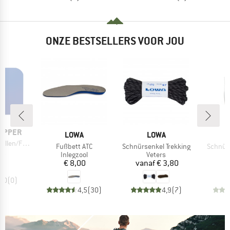
ONZE BESTSELLERS VOOR JOU
OPPER
MERK
MERK
LOWA
LOWA
len/Ferse
Artikel
Artikel
Artikel
Fußbett ATC
Schnürsenkel Trekking
Schnürs
ijs
95
Productgroep
Productgroep
Inlegzool
Veters
Prijs
Prijs
€ 8,00
vanaf
€ 3,80
0,0
(
0
)
4,5
(
30
)
4,9
(
7
)