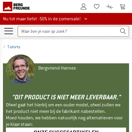
De klantenaccount
Naar
Naar de verlanglijs
Naar de pro
Nu tot maar liefst -50% in de zomersale!
Nu tot maar liefst -50% in de zomersale! »
T-shirts
Bergvriend Hannes
"DIT PRODUCT IS NIET MEER LEVERBAAR."
Ofwel gaat het hierbij om een ouder model, ofwel zullen we
het product niet meer bij de fabrikant nabestellen.
Moed houden, we hebben natuurlijk nog alternatieven voor
je klaar staan: