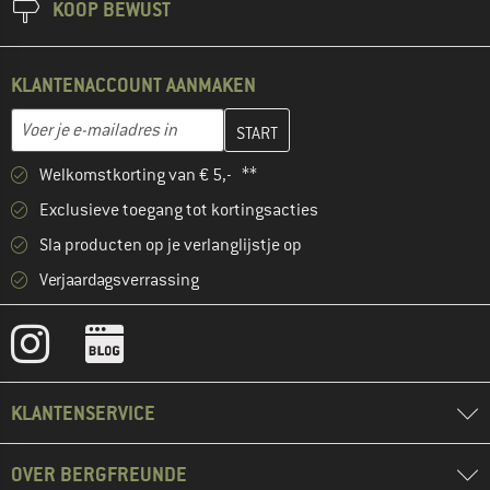
KOOP BEWUST
KLANTENACCOUNT AANMAKEN
Vul je e-mailadres hier in en maak in de volgende stap je klanten
E-mailadres
Welkomstkorting van € 5,- **
Exclusieve toegang tot kortingsacties
Sla producten op je verlanglijstje op
Verjaardagsverrassing
KLANTENSERVICE
OVER BERGFREUNDE