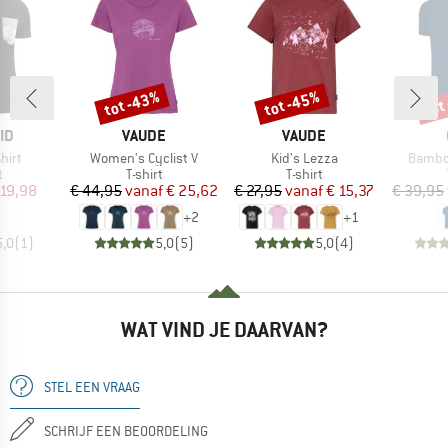
tot -43%
tot -45%
tot
Korting
Korting
Kort
MERK
MERK
ID
VAUDE
VAUDE
Artikel
Artikel
Artikel
hirt
Women's Cyclist V
Kid's Lezza
Bambo
ctgroep
Productgroep
Productgroep
t
T-shirt
T-shirt
ijs
rlaagde prijs
Prijs
Verlaagde prijs
Prijs
Verlaagde prijs
 19,98
€ 44,95
vanaf
€ 25,62
€ 27,95
vanaf
€ 15,37
€ 39,95
+
2
+
1
5,0
(
1
)
5,0
(
5
)
5,0
(
4
)
WAT VIND JE DAARVAN?
STEL EEN VRAAG
SCHRIJF EEN BEOORDELING