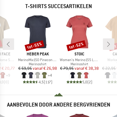
T-SHIRTS SUCCESARTIKELEN
%
tot -55%
tot -52%
tot
Korting
Korting
Kort
MERK
MERK
M
 FACE
HEBER PEAK
STOIC
CA
Artikel
Artikel
Artikel
ort Sleeve
MerinoMix150 PineconeHe. II T-Shirt
Women's Merino155 LaholmSt. T-Shirt Daisy Flower
Workw
ctgroep
Productgroep
Productgroep
t
Merinoshirt
Merinoshirt
ijs
rlaagde prijs
Prijs
Verlaagde prijs
Prijs
Verlaagde prijs
f
€ 20,77
€ 59,95
vanaf
€ 26,98
€ 79,95
vanaf
€ 38,38
€ 22,95
+
9
+
4
0,0
(
0
)
4,5
(
117
)
5,0
(
2
)
AANBEVOLEN DOOR ANDERE BERGVRIENDEN