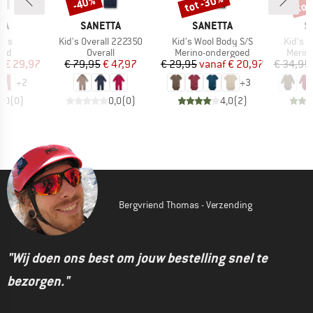
%
tot -30%
tot
-40%
Korting
Korting
Kort
MERK
MERK
M
TA
SANETTA
SANETTA
S
Artikel
Artikel
Artikel
nts
Kid's Overall 222350
Kid's Wool Body S/S
Kid's 
groep
Productgroep
Productgroep
Produ
oed
Overall
Merino-ondergoed
Merin
ijs
rlaagde prijs
Prijs
Verlaagde prijs
Prijs
Verlaagde prijs
f
€ 29,97
€ 79,95
€ 47,97
€ 29,95
vanaf
€ 20,97
€ 34,95
+
2
+
3
0,0
(
0
)
0,0
(
0
)
4,0
(
2
)
Bergvriend Thomas - Verzending
"Wij doen ons best om jouw bestelling snel te
bezorgen."