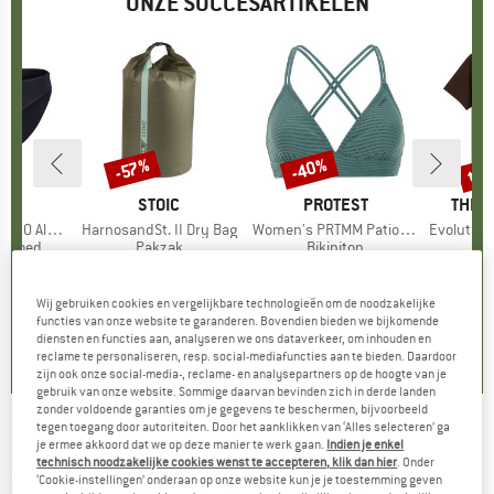
ONZE SUCCESARTIKELEN
%
tot
-40%
-57%
Korting
Korting
Kort
K
C
MERK
STOIC
MERK
PROTEST
MERK
THE 
enSt. Brief
Artikel
HarnosandSt. II Dry Bag
Artikel
Women's PRTMM Patio Triangle
Artikel
Evolution Simpl
ep
ergoed
Productgroep
Pakzak
Productgroep
Bikinitop
f
ijs
rlaagde prijs
€ 24,47
€ 9,95
vanaf
Prijs
Verlaagde prijs
€ 4,28
€ 39,95
Prijs
Verlaagde prijs
€ 23,97
€ 26,95
+
3
Wij gebruiken cookies en vergelijkbare technologieën om de noodzakelijke
,8
(
44
)
5,0
(
2
)
4,9
(
23
)
functies van onze website te garanderen. Bovendien bieden we bijkomende
diensten en functies aan, analyseren we ons dataverkeer, om inhouden en
reclame te personaliseren, resp. social-mediafuncties aan te bieden. Daardoor
zijn ook onze social-media-, reclame- en analysepartners op de hoogte van je
gebruik van onze website. Sommige daarvan bevinden zich in derde landen
zonder voldoende garanties om je gegevens te beschermen, bijvoorbeeld
tegen toegang door autoriteiten. Door het aanklikken van ‘Alles selecteren’ ga
SANETTA
-
Kid's T-Shirt 11921 - T-shirt
je ermee akkoord dat we op deze manier te werk gaan.
Indien je enkel
technisch noodzakelijke cookies wenst te accepteren, klik dan hier
. Onder
‘Cookie-instellingen’ onderaan op onze website kun je je toestemming geven
(0)