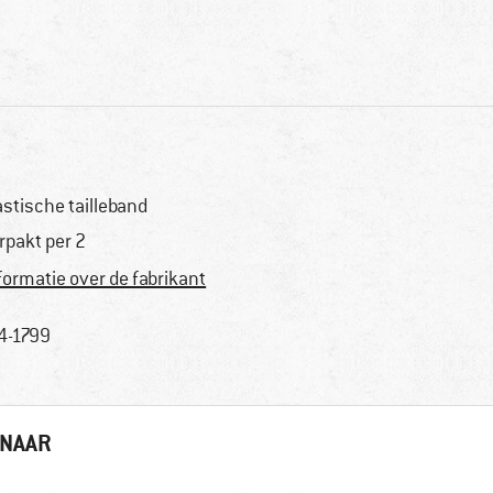
astische tailleband
rpakt per 2
formatie over de fabrikant
4-1799
 NAAR