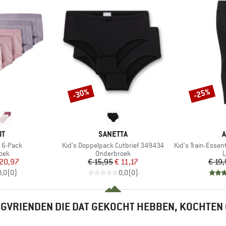
-30%
-25%
Korting
Korting
MERK
M
IT
SANETTA
A
Artikel
Artikel
r 6-Pack
Kid's Doppelpack Cutbrief 349434
Kid's Train-Essen
groep
Productgroep
P
oek
Onderbroek
L
ijs
rlaagde prijs
Prijs
Verlaagde prijs
 20,97
€ 15,95
€ 11,17
€ 19
0,0
(
0
)
0,0
(
0
)
GVRIENDEN DIE DAT GEKOCHT HEBBEN, KOCHTEN