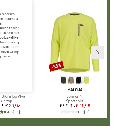
garanderen.
en reclame te
 en
landen zonder
et aanklikken
noodzakelijke
je toestemming
eze website en
" onderaan op
je in onze
-58%
Korting
+
6
RK
DICATED
MERK
MALOJA
Bikini Top Alva
Artikel
GomionM.
roductgroep
ikinitop
Productgroep
Sportshirt
95
Prijs
Verlaagde prijs
€ 29,97
€ 99,95
Prijs
Verlaagde prijs
€ 41,98
4,6
(
23
)
0,0
(
0
)