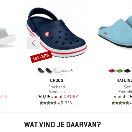
tot -30%
Korting
+
3
MERK
MERK
CROCS
HAFLIN
Artikel
Artik
Crocband
Soft
p
Productgroep
Produc
Sandalen
Pantoff
de prijs
Prijs
Verlaagde prijs
Pr
9,98
€ 59,95
vanaf
€ 41,97
vanaf
€ 
)
4,5
(
356
)
4
WAT VIND JE DAARVAN?