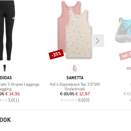
tot 
-35%
Korting
Korti
ERK
MERK
DIDAS
SANETTA
Artikel
A
tials 3-Stripes Leggings
Kid's Doppelpack Top 337345
roductgroep
Productgroep
egging
Onderbroek
Prijs
Verlaagde prijs
Prijs
Verlaagde prijs
,95
€ 14,96
€ 19,95
€ 12,97
€ 6
3,0
(
1
)
0,0
(
0
)
 OOK