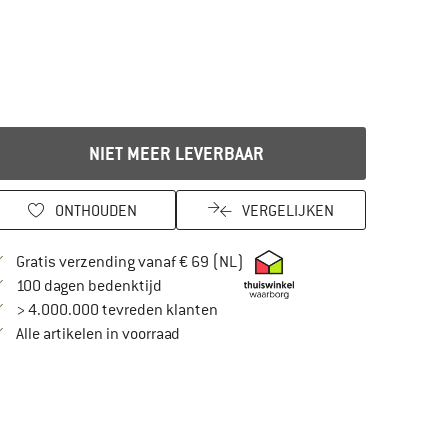
NIET MEER LEVERBAAR
ONTHOUDEN
VERGELIJKEN
Vind hier de verzendinformatie
Gratis verzending vanaf € 69 (NL)
Vind de betalingsinformatie hier! Opent in
100 dagen bedenktijd
> 4.000.000 tevreden klanten
Alle artikelen in voorraad