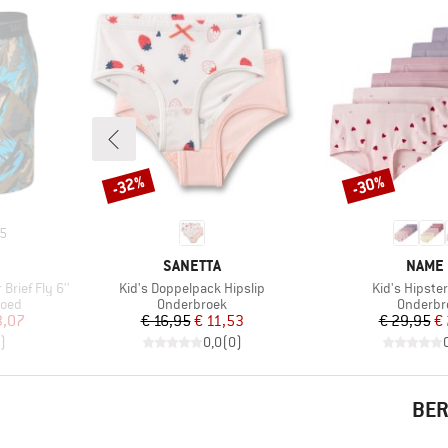
-32%
-30%
Korting
Korting
5
MERK
MERK
SANETTA
NAME 
Artikel
Artikel
rief Fly 6''
Kid's Doppelpack Hipslip
Kid's Hipste
Productgroep
Product
goed
Onderbroek
Onderbr
de prijs
Prijs
Verlaagde prijs
Pr
Ve
3,07
€ 16,95
€ 11,53
€ 29,95
€
)
0,0
(
0
)
BER