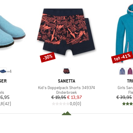
tot -41%
-30%
Korting
Korting
+
4
MERK
ME
GER
SANETTA
TR
el
Artikel
Artikel
Kid's Doppelpack Shorts 349374
Girls Sa
tgroep
Productgroep
Pr
els
Onderbroek
Fl
ijs
Prijs
Verlaagde prijs
56,95
€ 19,95
€ 13,97
€ 39,95
,8
(
42
)
0,0
(
0
)