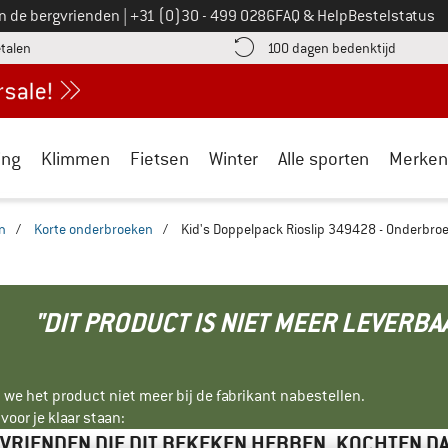
Bel ons op
an de bergvrienden
|
+31 (0)30 - 499 0286
FAQ & Help
Bestelstatus
vind de betalingsinformatie hier! Opent in een infovak
Vind de b
etalen
100 dagen bedenktijd
ing
Klimmen
Fietsen
Winter
Alle sporten
Merken
n
/
Korte onderbroeken
/
Kid's Doppelpack Rioslip 349428 - Onderbro
"DIT PRODUCT IS NIET MEER LEVERBA
 we het product niet meer bij de fabrikant nabestellen.
oor je klaar staan:
VRIENDEN DIE DIT BEKEKEN HEBBEN, KOCHTEN D