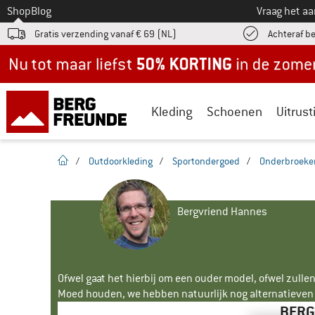
Naar
Shop
Blog
Vraag het a
Gratis verzending vanaf € 69 (NL)
Achteraf b
Nu tot maar liefst -50% in de zomersale!
Kleding
Schoenen
Uitrust
Startpagina
/
Outdoorkleding
/
Sportondergoed
/
Onderbroeke
Bergvriend Hannes
Ofwel gaat het hierbij om een ouder model, ofwel zullen
Moed houden, we hebben natuurlijk nog alternatieven v
BERG