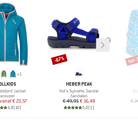
tot 
-67%
Korting
Korti
+
1
RK
MERK
OLLKIDS
HEBER PEAK
Artikel
Art
ndefjord Jacket
Kid's SylvaHe. Sandal
Gi
oductgroep
Productgroep
eecevest
Sandalen
Prijs
Verlaagde prijs
Prijs
Verlaagde prijs
vanaf
€ 23,57
€ 49,95
€ 16,48
€ 2
4,8
(
10
)
5,0
(
1
)