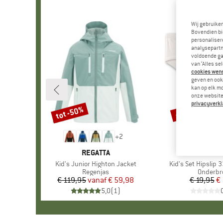
Wij gebruike
Bovendien bi
personalisere
analysepartn
voldoende ga
van ‘Alles se
cookies wenst
geven en ook 
kan op elk m
onze website.
privacyverkl
tot -50%
-30%
Korting
Korting
+
2
MERK
REGATTA
MERK
SANET
Artikel
Kid's Junior Highton Jacket
Artikel
Kid's Set Hipslip 
Productgroep
Regenjas
Product
Onderbr
€ 119,95
vanaf
Prijs
Verlaagde prijs
€ 59,98
€ 19,95
Pr
Ve
€ 
5,0
(
1
)