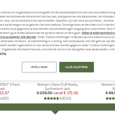
n cookies en vergelijkbare technologieën om de noodzakelijke functies van onze website te 
eden we bijkomende diensten en functies aan, analyseren we ons dataverkeer, om inhouden 
n, resp. social-mediafuncties aan te bieden. Daardoor zijn ook onze social-media-, reclame-
ers op de hoogte van je gebruik van onze website. Sommige daarvan bevinden zich in derde 
ranties om je gegevens te beschermen, bijvoorbeeld tegen toegang door autoriteiten. Door h
lecteren’ ga je ermee akkoord dat we op deze manier te werk gaan.
Indien je enkel technisch 
 te accepteren, klik dan hier
. Onder ‘Cookie-instellingen’ onderaan op onze website kun je 
altijd weer intrekken. Je toestemming is vrijwillig, niet noodzakelijk voor het gebruik van d
oment worden ingetrokken of voor de eerste keer worden gegeven onder "Cookie-instellingen
 Uitgebreide informatie hierover, inclusief de risico's van doorgiften naar derde landen, vind 
aring
.
tot -25%
-40%
Korting
Korting
INSTELLINGEN
ALLES SELECTEREN
+
2
TA
MERK
PATAGONIA
ME
DE
337417 3-Pack
Artikel
Women's Nano Puff Hoody
Artikel
Women's 
groep
oek
Productgroep
Synthetisch jack
P
B
ijs
rlaagde prijs
13,97
€ 229,95
vanaf
Prijs
Verlaagde prijs
€ 172,46
€ 49,
0,0
(
0
)
4,8
(
33
)