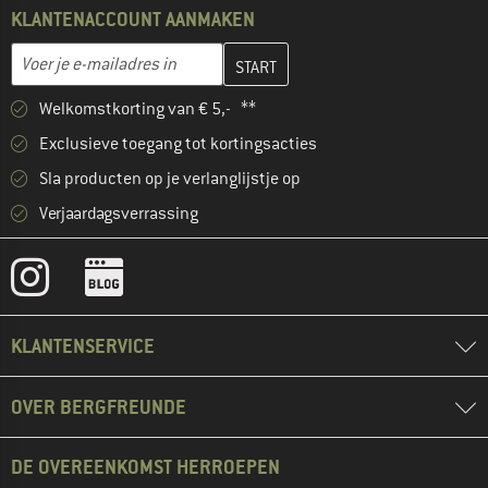
KLANTENACCOUNT AANMAKEN
Vul je e-mailadres hier in en maak in de volgende stap je klanten
E-mailadres
Welkomstkorting van € 5,- **
Exclusieve toegang tot kortingsacties
Sla producten op je verlanglijstje op
Verjaardagsverrassing
KLANTENSERVICE
OVER BERGFREUNDE
DE OVEREENKOMST HERROEPEN