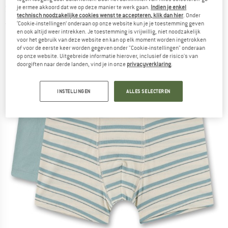
Shorts - Onderbroek
je ermee akkoord dat we op deze manier te werk gaan.
Indien je enkel
technisch noodzakelijke cookies wenst te accepteren, klik dan hier
. Onder
‘Cookie-instellingen’ onderaan op onze website kun je je toestemming geven
(0)
en ook altijd weer intrekken. Je toestemming is vrijwillig, niet noodzakelijk
voor het gebruik van deze website en kan op elk moment worden ingetrokken
of voor de eerste keer worden gegeven onder "Cookie-instellingen" onderaan
op onze website. Uitgebreide informatie hierover, inclusief de risico's van
doorgiften naar derde landen, vind je in onze
privacyverklaring
.
INSTELLINGEN
ALLES SELECTEREN