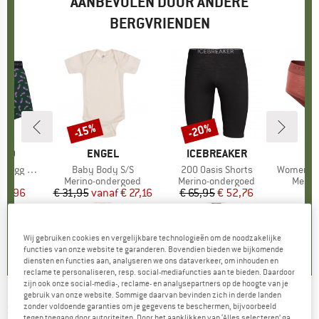
AANBEVOLEN DOOR ANDERE
BERGVRIENDEN
-20%
-15%
Korting
Korting
TED
MERK
ENGEL
MERK
ICEBREAKER
M
A
Egg Plant
Artikel
Baby Body S/S
Artikel
200 Oasis Shorts
Artikel
Women's Boul
groep
oed
Productgroep
Merino-ondergoed
Productgroep
Merino-ondergoed
Produ
Merin
ijs
rlaagde prijs
19,96
€ 31,95
vanaf
Prijs
Verlaagde prijs
€ 27,16
€ 65,95
Prijs
Verlaagde prijs
€ 52,76
€
5,0
(
1
)
5,0
(
3
)
5,0
(
2
)
Wij gebruiken cookies en vergelijkbare technologieën om de noodzakelijke
functies van onze website te garanderen. Bovendien bieden we bijkomende
diensten en functies aan, analyseren we ons dataverkeer, om inhouden en
reclame te personaliseren, resp. social-mediafuncties aan te bieden. Daardoor
zijn ook onze social-media-, reclame- en analysepartners op de hoogte van je
gebruik van onze website. Sommige daarvan bevinden zich in derde landen
SANETTA
-
Kid's Boys Pure Doppelpack
zonder voldoende garanties om je gegevens te beschermen, bijvoorbeeld
tegen toegang door autoriteiten. Door het aanklikken van ‘Alles selecteren’ ga