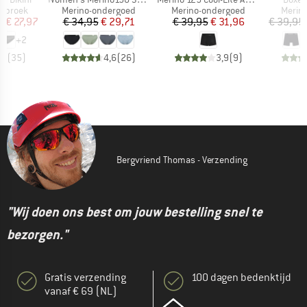
ep
Productgroep
Productgroep
Produ
erbroek
Merino-ondergoed
Merino-ondergoed
Merin
ijs
rlaagde prijs
Prijs
Verlaagde prijs
Prijs
Verlaagde prijs
f
€ 27,97
€ 34,95
€ 29,71
€ 39,95
€ 31,96
€ 39,95
+
2
,5
(
35
)
4,6
(
26
)
3,9
(
9
)
Bergvriend Thomas - Verzending
"Wij doen ons best om jouw bestelling snel te
bezorgen."
Gratis verzending
100 dagen bedenktijd
vanaf € 69 (NL)