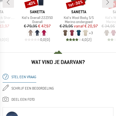
tot -30%
tot
-40%
Korting
Korting
Kort
MERK
MERK
M
TA
SANETTA
SANETTA
S
Artikel
Artikel
Artikel
rts 349458
Kid's Overall 222350
Kid's Wool Body S/S
Kid's 
groep
Productgroep
Productgroep
Produ
oek
Overall
Merino-ondergoed
Merin
ijs
rlaagde prijs
Prijs
Verlaagde prijs
Prijs
Verlaagde prijs
13,97
€ 79,95
€ 47,97
€ 29,95
vanaf
€ 20,97
€ 34,95
+
3
0,0
(
0
)
0,0
(
0
)
4,0
(
2
)
WAT VIND JE DAARVAN?
STEL EEN VRAAG
SCHRIJF EEN BEOORDELING
DEEL EEN FOTO