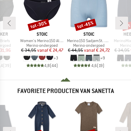
tot -30%
tot -45%
tot
Korting
Korting
Kort
MERK
MERK
ME
AKER
STOIC
STOIC
HEB
Artikel
Artikel
Artikel
Briefs
Women's Merino150 AlsenSt. Brief
Merino150 SadjemSt. Boxer
MerinoMix165 
ep
Productgroep
Productgroep
Produ
ergoed
Merino-ondergoed
Merino-ondergoed
Merin
ijs
rlaagde prijs
Prijs
Verlaagde prijs
Prijs
Verlaagde prijs
 31,96
€ 34,95
vanaf
€ 24,47
€ 44,95
vanaf
€ 24,72
€ 34,95
+
3
+
9
,4
(
39
)
4,8
(
44
)
4,6
(
19
)
FAVORIETE PRODUCTEN VAN SANETTA