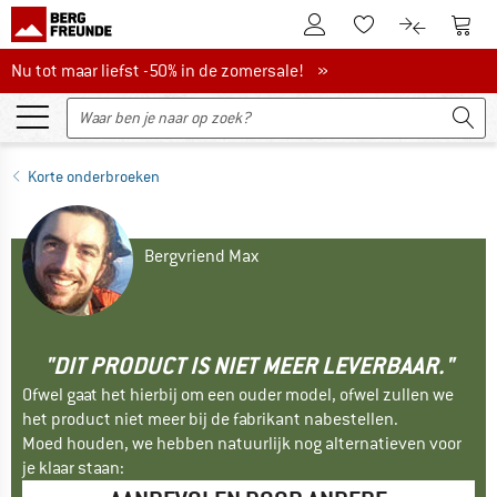
De klantenaccount
Naar
Naar de verlanglijs
Naar de pro
Nu tot maar liefst -50% in de zomersale!
Nu tot maar liefst -50% in de zomersale! »
Korte onderbroeken
Bergvriend Max
"DIT PRODUCT IS NIET MEER LEVERBAAR."
Ofwel gaat het hierbij om een ouder model, ofwel zullen we
het product niet meer bij de fabrikant nabestellen.
Moed houden, we hebben natuurlijk nog alternatieven voor
je klaar staan: