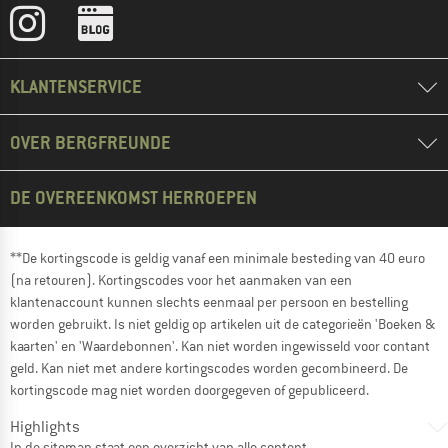
KLANTENSERVICE
OVER BERGFREUNDE
DE OVEREENKOMST HERROEPEN
**De kortingscode is geldig vanaf een minimale besteding van 40 euro
(na retouren). Kortingscodes voor het aanmaken van een
klantenaccount kunnen slechts eenmaal per persoon en bestelling
worden gebruikt. Is niet geldig op artikelen uit de categorieën 'Boeken &
kaarten' en 'Waardebonnen'. Kan niet worden ingewisseld voor contant
geld. Kan niet met andere kortingscodes worden gecombineerd. De
kortingscode mag niet worden doorgegeven of gepubliceerd.
Highlights
In de
sitemap
staat een overzicht van alle content.