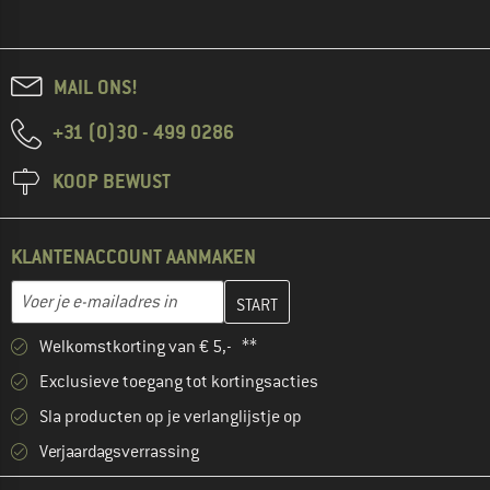
MAIL ONS!
+31 (0)30 - 499 0286
KOOP BEWUST
KLANTENACCOUNT AANMAKEN
Vul je e-mailadres hier in en maak in de volgende stap je klanten
E-mailadres
Welkomstkorting van € 5,- **
Exclusieve toegang tot kortingsacties
Sla producten op je verlanglijstje op
Verjaardagsverrassing