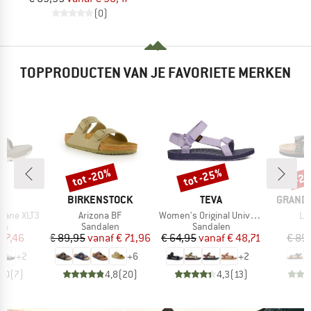
(0)
TOPPRODUCTEN VAN JE FAVORIETE MERKEN
tot -20%
tot -25%
-2
Korting
Korting
Kort
K
MERK
MERK
MERK
BIRKENSTOCK
TEVA
GRAND 
Artikel
Artikel
Art
cane XLT3
Arizona BF
Women's Original Universal
Le
tgroep
Productgroep
Productgroep
P
en
Sandalen
Sandalen
S
ijs
rlaagde prijs
Prijs
Verlaagde prijs
Prijs
Verlaagde prijs
 67,46
€ 89,95
vanaf
€ 71,96
€ 64,95
vanaf
€ 48,71
€ 89
+
2
+
6
+
2
4,0
(
7
)
4,8
(
20
)
4,3
(
13
)