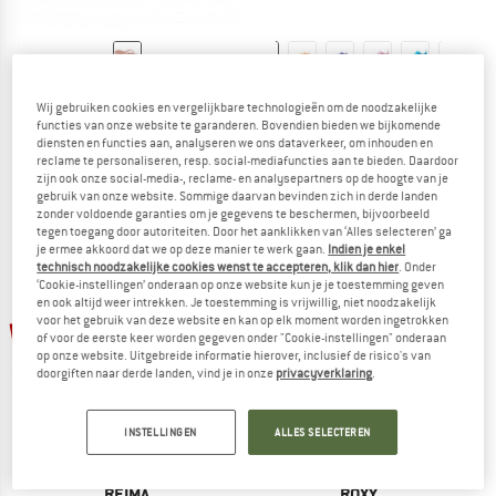
ROXY
REIMA
Wij gebruiken cookies en vergelijkbare technologieën om de noodzakelijke
Kid's RG Viva VI
Kid's Rantaan
functies van onze website te garanderen. Bovendien bieden we bijkomende
Sandalen
Barefootschoenen
diensten en functies aan, analyseren we ons dataverkeer, om inhouden en
€ 13,95
€ 10,18
€ 54,95
vanaf € 35,72
reclame te personaliseren, resp. social-mediafuncties aan te bieden. Daardoor
zijn ook onze social-media-, reclame- en analysepartners op de hoogte van je
(0)
(0)
gebruik van onze website. Sommige daarvan bevinden zich in derde landen
zonder voldoende garanties om je gegevens te beschermen, bijvoorbeeld
tegen toegang door autoriteiten. Door het aanklikken van ‘Alles selecteren’ ga
je ermee akkoord dat we op deze manier te werk gaan.
Indien je enkel
technisch noodzakelijke cookies wenst te accepteren, klik dan hier
. Onder
‘Cookie-instellingen’ onderaan op onze website kun je je toestemming geven
en ook altijd weer intrekken. Je toestemming is vrijwillig, niet noodzakelijk
tot -35%
voor het gebruik van deze website en kan op elk moment worden ingetrokken
-35%
of voor de eerste keer worden gegeven onder "Cookie-instellingen" onderaan
op onze website. Uitgebreide informatie hierover, inclusief de risico's van
doorgiften naar derde landen, vind je in onze
privacyverklaring
.
INSTELLINGEN
ALLES SELECTEREN
REIMA
ROXY