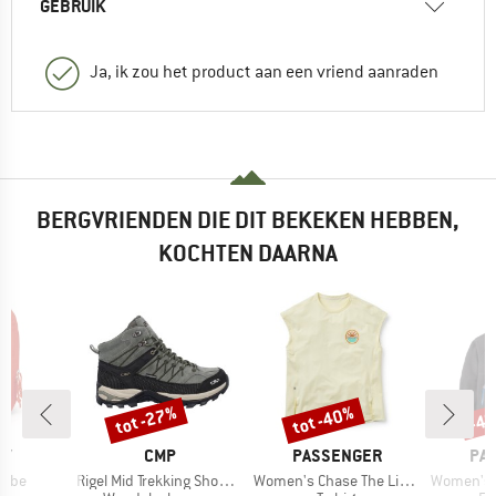
GEBRUIK
Ja, ik zou het product aan een vriend aanraden
BERGVRIENDEN DIE DIT BEKEKEN HEBBEN,
KOCHTEN DAARNA
tot -27%
tot -40%
-4
Korting
Korting
Kort
MERK
MERK
ME
EY
CMP
PASSENGER
PA
Artikel
Artikel
Artikel
Cube
Rigel Mid Trekking Shoes Waterproof
Women's Chase The Light Active T-Shirt
Women's Maine 2.0 1/2