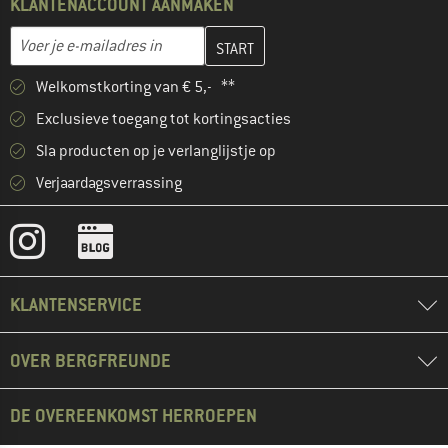
KLANTENACCOUNT AANMAKEN
Vul je e-mailadres hier in en maak in de volgende stap je klanten
Voer je e-mailadres in
Welkomstkorting van € 5,- **
Exclusieve toegang tot kortingsacties
Sla producten op je verlanglijstje op
Verjaardagsverrassing
KLANTENSERVICE
OVER BERGFREUNDE
DE OVEREENKOMST HERROEPEN