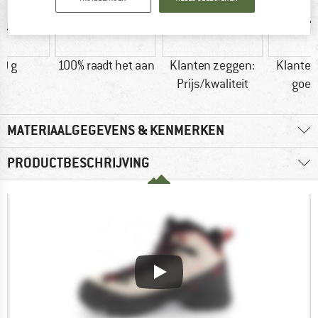
0 g
100% raadt het aan
Klanten zeggen:
Klanten
Prijs/kwaliteit
goed
MATERIAALGEGEVENS & KENMERKEN
PRODUCTBESCHRIJVING