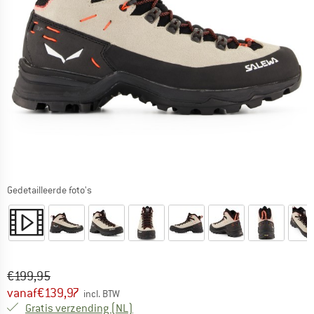
Gedetailleerde foto's
Oorspronkelijke prijs :
Prijs:
€
199,95
vanaf
€
139,97
incl. BTW
Nederland. Informatie over de verzend
Gratis verzending
(NL)