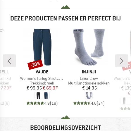
DEZE PRODUCTEN PASSEN ER PERFECT BIJ
tot
-30%
Korting
Kort
MERK
MERK
DELL
VAUDE
INJINJI
Artikel
Artikel
Artikel
ail FXO
Women's Farley Stretch Capri III
Liner Crew
Women's Farley Stret
oep
Productgroep
Productgroep
Pro
okken
Trekkingbroek
Multifunctionele sokken
Tre
ijs
rlaagde prijs
Prijs
Verlaagde prijs
Prijs
 77,97
€ 99,95
€ 69,97
€ 14,95
€ 13
€
4,0
(
8
)
4,9
(
18
)
4,6
(
24
)
BEOORDELINGSOVERZICHT