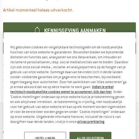
De link wordt geopend in een infova
Artikel momenteel helaas uitverkocht.
KENNISGEVING AANMAKEN
Wij gebruiken cookies en vergelijkbare technologieën om de noodzakelijke
ONTHOUDEN
VERGELIJKEN
functies van onze website te garanderen. Bovendien bieden we bijkomende
diensten en functies aan, analyseren we ons dataverkeer, om inhouden en
reclame te personaliseren, resp. social-mediafuncties aan te bieden. Daardoor
Vind hier de verzendinform
Gratis verzending vanaf € 69 (NL)
zijn ook onze social-media-, reclame- en analysepartners op de hoogte van je
Vind de betalingsinformatie hier! Opent
100 dagen bedenktijd
gebruik van onze website. Sommige daarvan bevinden zich in derde landen
zonder voldoende garanties om je gegevens te beschermen, bijvoorbeeld
> 4.000.000 tevreden klanten
tegen toegang door autoriteiten. Door het aanklikken van ‘Alles selecteren’ ga
Alle artikelen in voorraad
je ermee akkoord dat we op deze manier te werk gaan.
Indien je enkel
technisch noodzakelijke cookies wenst te accepteren, klik dan hier
. Onder
‘Cookie-instellingen’ onderaan op onze website kun je je toestemming geven
en ook altijd weer intrekken. Je toestemming is vrijwillig, niet noodzakelijk
voor het gebruik van deze website en kan op elk moment worden ingetrokken
IN EEN OOGOPSLAG
of voor de eerste keer worden gegeven onder "Cookie-instellingen" onderaan
op onze website. Uitgebreide informatie hierover, inclusief de risico's van
doorgiften naar derde landen, vind je in onze
privacyverklaring
.
INSTELLINGEN
ALLES SELECTEREN