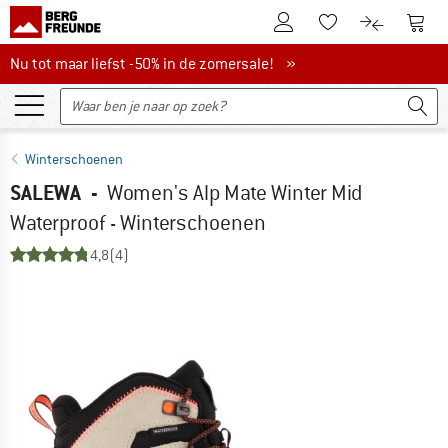
De klantenaccount
Naar
Naar de verlanglijs
Naar de pro
Nu tot maar liefst -50% in de zomersale!
Nu tot maar liefst -50% in de zomersale! »
Winterschoenen
SALEWA
-
Women's Alp Mate Winter Mid
Waterproof - Winterschoenen
4,8
(4)