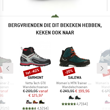
BERGVRIENDEN DIE DIT BEKEKEN HEBBEN,
KEKEN OOK NAAR
%
tot -40%
tot
-20%
Korting
Korting
Kort
MERK
MERK
WA
GARMONT
SALEWA
Artikel
Artikel
Artikel
 2 Mid GTX
Vetta Tech GTX
Women's MTN Trainer Mid GTX
Women's Zio
ep
Productgroep
Productgroep
Produ
oenen
Wandelschoenen
Wandelschoenen
Wand
ijs
rlaagde prijs
Prijs
Verlaagde prijs
Prijs
Verlaagde prijs
vanaf
€ 209,95
vanaf
€ 249,95
€ 199,96
€ 17
96
€ 125,97
€
4,7
(
64
)
,7
(
25
)
4,5
(
54
)