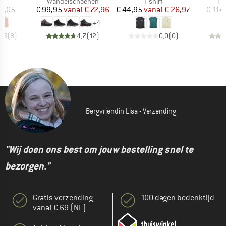
ctgroep
Productgroep
Productgroep
Pr
k
Wandelschoenen
T-shirt
Fl
ijs
Prijs
Verlaagde prijs
Prijs
Verlaagde prijs
17,05
€ 99,95
vanaf
€ 72,96
€ 44,95
vanaf
€ 26,97
€ 114
+
4
4,5
(
8
)
4,7
(
12
)
0,0
(
0
)
Bergvriendin Lisa - Verzending
"Wij doen ons best om jouw bestelling snel te
bezorgen."
Gratis verzending
100 dagen bedenktijd
vanaf € 69 (NL)