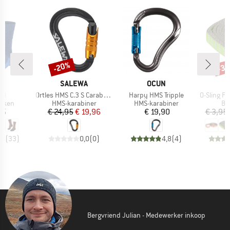
-20%
-3
Korting
Kort
MERK
MERK
E
SALEWA
OCUN
Artikel
Artikel
Artikel
ol
Ortles HMS C.3 S Carabiner
Harpy HMS Tripple
O-Sling PAD 16 m
roep
Productgroep
Productgroep
Pr
kken
HMS-karabiner
HMS-karabiner
Ba
ijs
Prijs
Verlaagde prijs
Prijs
95
€ 24,95
€ 19,96
€ 19,90
€ 3,95
,8
(
33
)
0,0
(
0
)
4,8
(
4
)
Bergvriend Julian - Medewerker inkoop