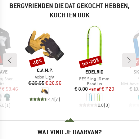
BERGVRIENDEN DIE DAT GEKOCHT HEBBEN,
KOCHTEN OOK
tot -20%
-2
-10%
Korting
Korting
Kort
MERK
C.A.M.P.
MERK
ME
AVE
EDELRID
SK
Artikel
Axion Light
Artikel
ort Sleeve
PES Sling 16 mm
Prijs
Verlaagde prijs
€ 29,95
€ 26,96
tgroep
Productgroep
Productg
irt
Bandlus
Niet-beve
ijs
rlaagde prijs
Prijs
Verlaagde prijs
f
€ 58,46
€ 8,00
vanaf
€ 7,20
€ 10
4,4
(
7
)
5,0
(
1
)
0,0
(
0
)
WAT VIND JE DAARVAN?