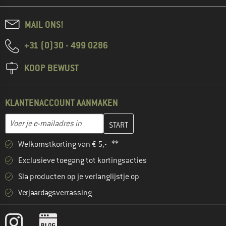
MAIL ONS!
+31 (0)30 - 499 0286
KOOP BEWUST
KLANTENACCOUNT AANMAKEN
Vul je e-mailadres hier in en maak in de volgende stap je klanten
E-mailadres
Welkomstkorting van € 5,- **
Exclusieve toegang tot kortingsacties
Sla producten op je verlanglijstje op
Verjaardagsverrassing