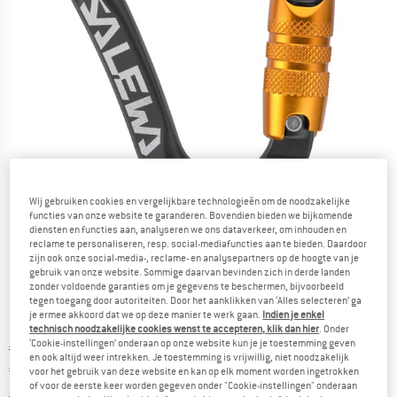
Wij gebruiken cookies en vergelijkbare technologieën om de noodzakelijke
functies van onze website te garanderen. Bovendien bieden we bijkomende
diensten en functies aan, analyseren we ons dataverkeer, om inhouden en
Gedetailleerde foto's
reclame te personaliseren, resp. social-mediafuncties aan te bieden. Daardoor
zijn ook onze social-media-, reclame- en analysepartners op de hoogte van je
gebruik van onze website. Sommige daarvan bevinden zich in derde landen
zonder voldoende garanties om je gegevens te beschermen, bijvoorbeeld
tegen toegang door autoriteiten. Door het aanklikken van ‘Alles selecteren’ ga
je ermee akkoord dat we op deze manier te werk gaan.
Indien je enkel
technisch noodzakelijke cookies wenst te accepteren, klik dan hier
. Onder
‘Cookie-instellingen’ onderaan op onze website kun je je toestemming geven
Oorspronkelijke prijs :
Prijs:
€
24,95
en ook altijd weer intrekken. Je toestemming is vrijwillig, niet noodzakelijk
€
19,96
incl. BTW
voor het gebruik van deze website en kan op elk moment worden ingetrokken
of voor de eerste keer worden gegeven onder "Cookie-instellingen" onderaan
Informatie over de verzendkosten. Opent in een infov
excl. Verzendkosten