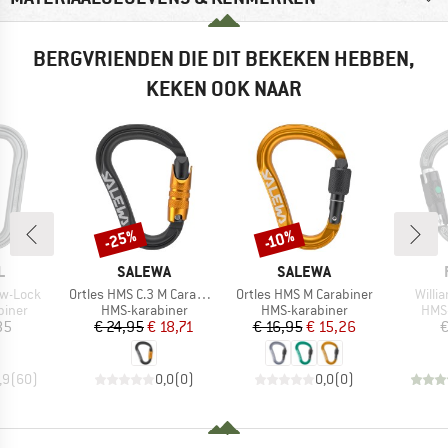
BERGVRIENDEN DIE DIT BEKEKEN HEBBEN,
KEKEN OOK NAAR
-25%
-10%
Korting
Korting
K
MERK
MERK
L
SALEWA
SALEWA
Artikel
Artikel
Artike
ew-Lock
Ortles HMS C.3 M Carabiner
Ortles HMS M Carabiner
Willi
roep
Productgroep
Productgroep
Prod
biner
HMS-karabiner
HMS-karabiner
HMS-
ijs
Prijs
Verlaagde prijs
Prijs
Verlaagde prijs
85
€ 24,95
€ 18,71
€ 16,95
€ 15,26
€
,9
(
60
)
0,0
(
0
)
0,0
(
0
)