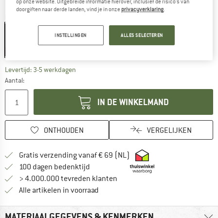
op onze website. Uitgebreide informatie hierover, inclusief de risico's van
doorgiften naar derde landen, vind je in onze
privacyverklaring
.
Kleur:
Black / Orange
INSTELLINGEN
ALLES SELECTEREN
-20%
De link wordt geopend in een infovak en bevat le
Levertijd: 3-5 werkdagen
Aantal:
IN DE WINKELMAND
ONTHOUDEN
VERGELIJKEN
Vind hier de verzendinform
Gratis verzending vanaf € 69 (NL)
Vind de betalingsinformatie hier! Opent
100 dagen bedenktijd
> 4.000.000 tevreden klanten
Alle artikelen in voorraad
MATERIAALGEGEVENS & KENMERKEN