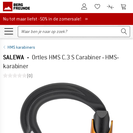
De klantenaccount
Naar
Naar de verlanglijs
Naar de pro
Nu tot maar liefst -50% in de zomersale!
Nu tot maar liefst -50% in de zomersale! »
HMS karabiners
SALEWA
-
Ortles HMS C.3 S Carabiner - HMS-
karabiner
(0)