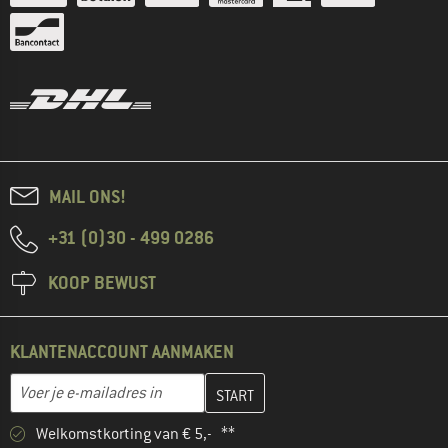
MAIL ONS!
+31 (0)30 - 499 0286
KOOP BEWUST
KLANTENACCOUNT AANMAKEN
Vul je e-mailadres hier in en maak in de volgende stap je klanten
E-mailadres
Welkomstkorting van € 5,- **