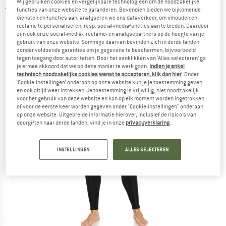
Wij gebruiken cookies en vergelijkbare technologieën om de noodzakelijke
1,0
(2)
functies van onze website te garanderen. Bovendien bieden we bijkomende
diensten en functies aan, analyseren we ons dataverkeer, om inhouden en
reclame te personaliseren, resp. social-mediafuncties aan te bieden. Daardoor
zijn ook onze social-media-, reclame- en analysepartners op de hoogte van je
gebruik van onze website. Sommige daarvan bevinden zich in derde landen
zonder voldoende garanties om je gegevens te beschermen, bijvoorbeeld
tegen toegang door autoriteiten. Door het aanklikken van ‘Alles selecteren’ ga
je ermee akkoord dat we op deze manier te werk gaan.
Indien je enkel
technisch noodzakelijke cookies wenst te accepteren, klik dan hier
. Onder
‘Cookie-instellingen’ onderaan op onze website kun je je toestemming geven
en ook altijd weer intrekken. Je toestemming is vrijwillig, niet noodzakelijk
voor het gebruik van deze website en kan op elk moment worden ingetrokken
of voor de eerste keer worden gegeven onder "Cookie-instellingen" onderaan
op onze website. Uitgebreide informatie hierover, inclusief de risico's van
doorgiften naar derde landen, vind je in onze
privacyverklaring
.
INSTELLINGEN
ALLES SELECTEREN