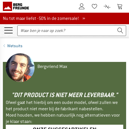
De klantenaccount
Naar
Naar de verlanglijs
Naar de pro
Nu tot maar liefst -50% in de zomersale!
Nu tot maar liefst -50% in de zomersale! »
Wetsuits
Bergvriend Max
"DIT PRODUCT IS NIET MEER LEVERBAAR."
Ofwel gaat het hierbij om een ouder model, ofwel zullen we
het product niet meer bij de fabrikant nabestellen.
Moed houden, we hebben natuurlijk nog alternatieven voor
je klaar staan: