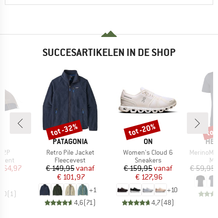
SUCCESARTIKELEN IN DE SHOP
tot -32%
tot -20%
tot
Korting
Korting
Kort
K
MERK
MERK
ME
C
PATAGONIA
ON
HEB
Artikel
Artikel
Artikel
. 2P
Retro Pile Jacket
Women's Cloud 6
MerinoMix150 Pi
oep
Productgroep
Productgroep
Pr
stent
Fleecevest
Sneakers
Me
ijs
rlaagde prijs
Prijs
Verlaagde prijs
Prijs
Verlaagde prijs
 164,97
€ 149,95
vanaf
€ 159,95
vanaf
€ 59,95
€ 101,97
€ 127,96
+
1
+
10
4,0
(
1
)
4,6
(
71
)
4,7
(
48
)