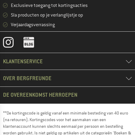
Exclusieve toegang tot kortingsacties
Sla producten op je verlanglijstje op
Verjaardagsverrassing
KLANTENSERVICE
OVER BERGFREUNDE
DE OVEREENKOMST HERROEPEN
**De kortingscode is geldig vanaf een minimale besteding van 40 euro
(na retouren). Kortingscodes voor het aanmaken van een
klantenaccount kunnen slechts eenmaal per persoon en bestelling
worden gebruikt. Is niet geldig op artikelen uit de categorieën 'Boeken &