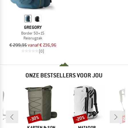
GREGORY
Border 50+15
Reisrugzak
€ 299,95
vanaf € 236,96
(0)
ONZE BESTSELLERS VOOR JOU
-30%
-20%
-2
Korting
Korting
Kort
MERK
MERK
M
D
KAPTEN & SON
MATADOR
O