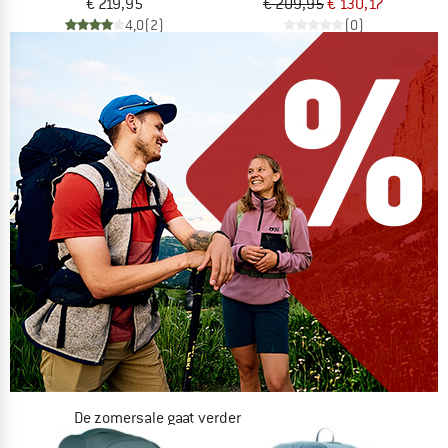
€ 219,95
€ 209,95
€ 130,17
4,0
(2)
(0)
De zomersale gaat verder