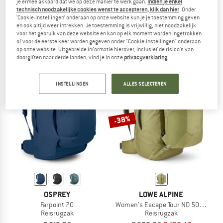
je ermee akkoord dat we op deze manier te werk gaan.
Indien je enkel
technisch noodzakelijke cookies wenst te accepteren, klik dan hier
. Onder
DEUTER
OSPREY
‘Cookie-instellingen’ onderaan op onze website kun je je toestemming geven
Voyager 65+10
Women's Fairview 55
en ook altijd weer intrekken. Je toestemming is vrijwillig, niet noodzakelijk
Reisrugzak
Reisrugzak
voor het gebruik van deze website en kan op elk moment worden ingetrokken
of voor de eerste keer worden gegeven onder "Cookie-instellingen" onderaan
€ 299,95
€ 199,95
vanaf € 169,96
op onze website. Uitgebreide informatie hierover, inclusief de risico's van
5,0
(2)
4,7
(3)
doorgiften naar derde landen, vind je in onze
privacyverklaring
.
INSTELLINGEN
ALLES SELECTEREN
-38%
OSPREY
LOWE ALPINE
Farpoint 70
Women's Escape Tour ND 50+15
Reisrugzak
Reisrugzak