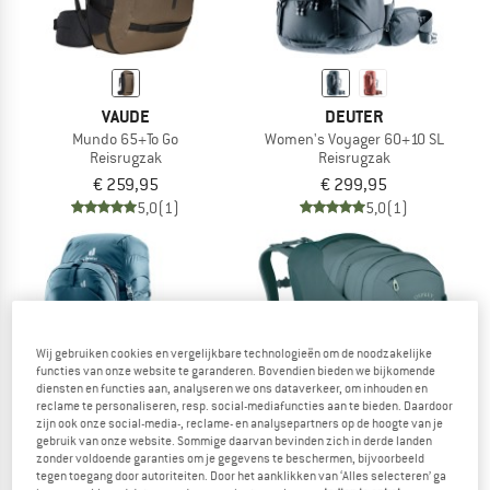
VAUDE
DEUTER
Mundo 65+To Go
Women's Voyager 60+10 SL
Reisrugzak
Reisrugzak
€ 259,95
€ 299,95
5,0
(1)
5,0
(1)
tot -15%
Wij gebruiken cookies en vergelijkbare technologieën om de noodzakelijke
functies van onze website te garanderen. Bovendien bieden we bijkomende
diensten en functies aan, analyseren we ons dataverkeer, om inhouden en
reclame te personaliseren, resp. social-mediafuncties aan te bieden. Daardoor
zijn ook onze social-media-, reclame- en analysepartners op de hoogte van je
gebruik van onze website. Sommige daarvan bevinden zich in derde landen
zonder voldoende garanties om je gegevens te beschermen, bijvoorbeeld
tegen toegang door autoriteiten. Door het aanklikken van ‘Alles selecteren’ ga