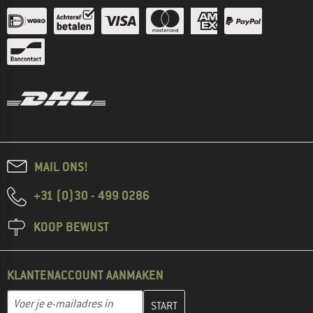
MAIL ONS!
+31 (0)30 - 499 0286
KOOP BEWUST
KLANTENACCOUNT AANMAKEN
Vul je e-mailadres hier in en maak in de volgende stap je klanten
E-mailadres