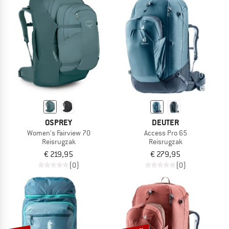
NU TOT MAAR LIEFST -50%
NAAR DE SALE
OSPREY
DEUTER
Women's Fairview 70
Access Pro 65
Reisrugzak
Reisrugzak
€ 219,95
€ 279,95
(0)
(0)