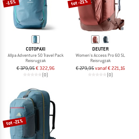
tot -21%
-15%
COTOPAXI
DEUTER
Allpa Adventure 50 Travel Pack
Women's Access Pro 60 SL
Reisrugzak
Reisrugzak
€ 379,95
€ 322,96
€ 279,95
vanaf € 221,16
(0)
(0)
tot -21%