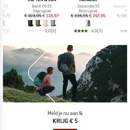
Artikel
Artikel
Artikel
te 25
Banff 28-35
Globerider35
Women's Fairvie
groep
Productgroep
Productgroep
Pr
zak
Dagrugzak
Reisrugzak
Re
ijs
rlaagde prijs
Prijs
Verlaagde prijs
Prijs
Verlaagde prijs
 38,47
€ 169,95
€ 118,97
€ 334,95
€ 267,96
€ 199,
4,7
(
3
)
0,0
(
0
)
4,0
(
3
)
Meld je nu aan &
KRIJG € 5