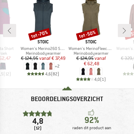
tot -70%
tot -50%
-6
Korting
Korting
Kort
RK
MERK
MERK
STOIC
STOIC
Artikel
Artikel
Artikel
a Short
Women's Merino260 StadjanSt. Vest
Women's MerinoFleece270 KuolpaLightSt. Vest Hood
Women's Arvika
roep
Productgroep
Productgroep
roek
Merinobodywarmer
Merinobodywarmer
ijs
rlaagde prijs
Prijs
Verlaagde prijs
Prijs
Verlaagde prijs
52,47
€ 124,95
vanaf
€ 37,49
€ 124,95
vanaf
€ 329
€ 62,48
+
2
,5
(
12
)
4,6
(
82
)
4,0
(
1
)
BEOORDELINGSOVERZICHT
92%
4,8
(12)
raden dit product aan