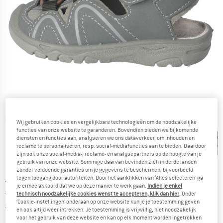
Gedetailleerde foto's
Wij gebruiken cookies en vergelijkbare technologieën om de noodzakelijke
functies van onze website te garanderen. Bovendien bieden we bijkomende
diensten en functies aan, analyseren we ons dataverkeer, om inhouden en
reclame te personaliseren, resp. social-mediafuncties aan te bieden. Daardoor
zijn ook onze social-media-, reclame- en analysepartners op de hoogte van je
gebruik van onze website. Sommige daarvan bevinden zich in derde landen
zonder voldoende garanties om je gegevens te beschermen, bijvoorbeeld
tegen toegang door autoriteiten. Door het aanklikken van ‘Alles selecteren’ ga
Oorspronkelijke prijs :
Prijs:
€
69,95
je ermee akkoord dat we op deze manier te werk gaan.
Indien je enkel
€
38,47
incl. BTW
technisch noodzakelijke cookies wenst te accepteren, klik dan hier
. Onder
‘Cookie-instellingen’ onderaan op onze website kun je je toestemming geven
Informatie over de verzendkosten. Opent in een infov
excl. Verzendkosten
en ook altijd weer intrekken. Je toestemming is vrijwillig, niet noodzakelijk
voor het gebruik van deze website en kan op elk moment worden ingetrokken