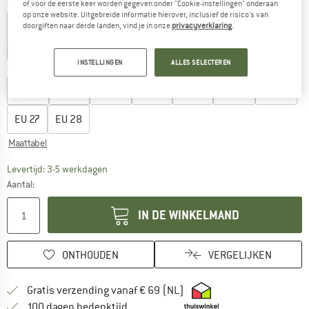
Kleur:
Salbei / Eukalyptus
of voor de eerste keer worden gegeven onder "Cookie-instellingen" onderaan
op onze website. Uitgebreide informatie hierover, inclusief de risico's van
doorgiften naar derde landen, vind je in onze
privacyverklaring
.
-35%
-45%
INSTELLINGEN
ALLES SELECTEREN
Kies een maat:
EU
20
EU
21
EU
22
EU
23
EU
24
EU
25
EU
26
EU
27
EU
28
Maattabel
De link wordt geopend in een infovak en bevat le
Levertijd: 3-5 werkdagen
Aantal:
IN DE WINKELMAND
ONTHOUDEN
VERGELIJKEN
Vind hier de verzendinform
Gratis verzending vanaf € 69 (NL)
Vind de betalingsinformatie hier! Opent
100 dagen bedenktijd