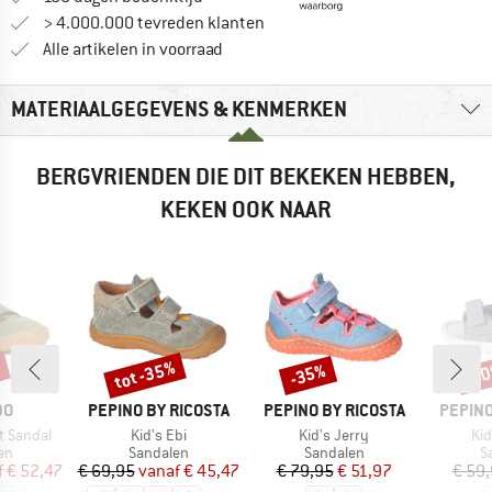
> 4.000.000 tevreden klanten
Alle artikelen in voorraad
MATERIAALGEGEVENS & KENMERKEN
BERGVRIENDEN DIE DIT BEKEKEN HEBBEN,
KEKEN OOK NAAR
%
tot -35%
-35%
-3
Korting
Korting
Kort
MERK
MERK
MERK
DO
PEPINO BY RICOSTA
PEPINO BY RICOSTA
PEPINO
Artikel
Artikel
Art
t Sandal
Kid's Ebi
Kid's Jerry
Ki
tgroep
Productgroep
Productgroep
P
en
Sandalen
Sandalen
S
ijs
rlaagde prijs
Prijs
Verlaagde prijs
Prijs
Verlaagde prijs
f
€ 52,47
€ 69,95
vanaf
€ 45,47
€ 79,95
€ 51,97
€ 59