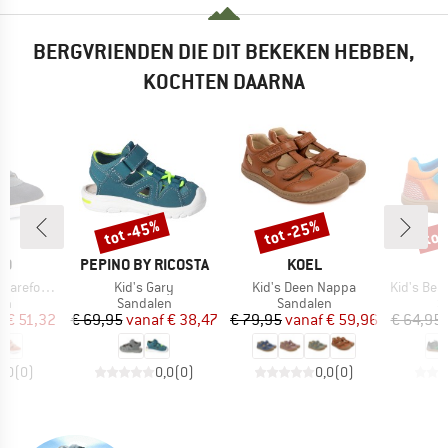
BERGVRIENDEN DIE DIT BEKEKEN HEBBEN,
KOCHTEN DAARNA
tot -45%
tot -25%
tot
Korting
Korting
Kort
MERK
MERK
DO
PEPINO BY RICOSTA
KOEL
Artikel
Artikel
Artikel
oot Sandal
Kid's Gary
Kid's Deen Nappa
Kid's Bea
tgroep
Productgroep
Productgroep
P
en
Sandalen
Sandalen
S
ijs
rlaagde prijs
Prijs
Verlaagde prijs
Prijs
Verlaagde prijs
f
€ 51,32
€ 69,95
vanaf
€ 38,47
€ 79,95
vanaf
€ 59,96
€ 64,95
0,0
(
0
)
0,0
(
0
)
0,0
(
0
)