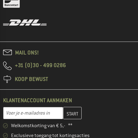
MAIL ONS!
+31 (0)30 - 499 0286
KOOP BEWUST
KLANTENACCOUNT AANMAKEN
Vul je e-mailadres hier in en maak in de volgende stap je klanten
E-mailadres
Welkomstkorting van € 5,- **
Exclusieve toegang tot kortingsacties