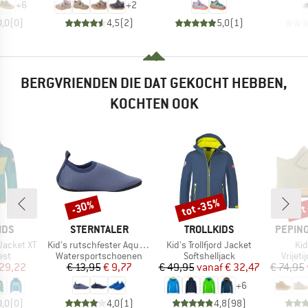
+
6
+
2
0,0
(
0
)
4,5
(
2
)
5,0
(
1
)
BERGVRIENDEN DIE DAT GEKOCHT HEBBEN,
KOCHTEN OOK
tot -35%
tot
-30%
Korting
Korting
Kort
MERK
MERK
MERK
IDS
STERNTALER
TROLLKIDS
PEPINO
Artikel
Artikel
Art
Jacket XT
Kid's rutschfester Aquaschuh uni
Kid's Trollfjord Jacket
Kid
groep
Productgroep
Productgroep
Produ
est
Watersportschoenen
Softshelljack
Vrijet
ijs
rlaagde prijs
Prijs
Verlaagde prijs
Prijs
Verlaagde prijs
 29,22
€ 13,95
€ 9,77
€ 49,95
vanaf
€ 32,47
€ 74,95
+
6
0,0
(
0
)
4,0
(
1
)
4,8
(
98
)