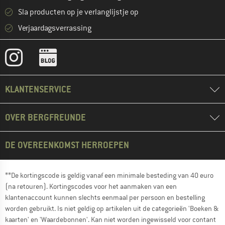
Sla producten op je verlanglijstje op
Verjaardagsverrassing
KLANTENSERVICE
OVER BERGFREUNDE
DE OVEREENKOMST HERROEPEN
**De kortingscode is geldig vanaf een minimale besteding van 40 euro
(na retouren). Kortingscodes voor het aanmaken van een
klantenaccount kunnen slechts eenmaal per persoon en bestelling
worden gebruikt. Is niet geldig op artikelen uit de categorieën 'Boeken &
kaarten' en 'Waardebonnen'. Kan niet worden ingewisseld voor contant