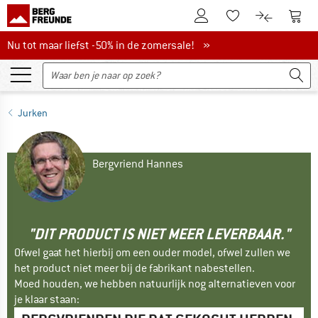
De klantenaccount
Naar
Naar de verlanglijs
Naar de pro
Nu tot maar liefst -50% in de zomersale!
Nu tot maar liefst -50% in de zomersale! »
Jurken
Bergvriend Hannes
"DIT PRODUCT IS NIET MEER LEVERBAAR."
Ofwel gaat het hierbij om een ouder model, ofwel zullen we
het product niet meer bij de fabrikant nabestellen.
Moed houden, we hebben natuurlijk nog alternatieven voor
je klaar staan: