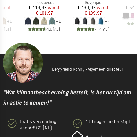
tgroep
Productgroep
Productgroep
rui
Fleecevest
Regenjas
ijs
rlaagde prijs
Prijs
Verlaagde prijs
Prijs
Verlaagde prijs
vanaf
€ 149,95
vanaf
€ 199,95
vanaf
€ 64,
97
€ 101,97
€ 139,97
+
1
+
1
+
7
,7
(
51
)
4,6
(
71
)
4,7
(
79
)
Bergvriend Ronny - Algemeen directeur
"Wat klimaatbescherming betreft, is het nu tijd om
in actie te komen!"
Gratis verzending
100 dagen bedenktijd
vanaf € 69 (NL)