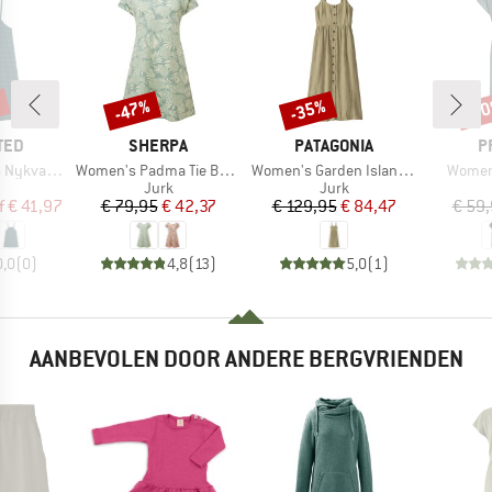
%
-47%
-35%
-3
Korting
Korting
Kort
MERK
MERK
M
TED
SHERPA
PATAGONIA
P
Artikel
Artikel
Artikel
varn Lace
Women's Padma Tie Back Dress
Women's Garden Island Dress
Women
uctgroep
Productgroep
Productgroep
Jurk
Jurk
ijs
rlaagde prijs
Prijs
Verlaagde prijs
Prijs
Verlaagde prijs
f
€ 41,97
€ 79,95
€ 42,37
€ 129,95
€ 84,47
€ 59
0,0
(
0
)
4,8
(
13
)
5,0
(
1
)
AANBEVOLEN DOOR ANDERE BERGVRIENDEN