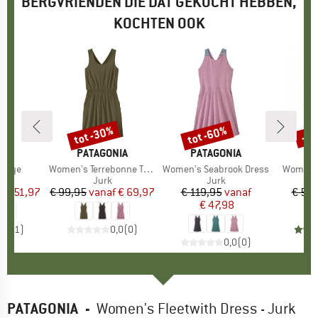
BERGVRIENDEN DIE DAT GEKOCHT HEBBEN,
KOCHTEN OOK
%
tot -30%
tot -60%
-2
Korting
Korting
Kort
RK
MERK
PATAGONIA
MERK
PATAGONIA
Gidye
Artikel
Women's Terrebonne Traveler Dress
Artikel
Women's Seabrook Dress
Artikel
Women's
uctgroep
Productgroep
Jurk
Productgroep
Jurk
f
ijs
rlaagde prijs
€ 51,97
€ 99,95
vanaf
Prijs
Verlaagde prijs
€ 69,97
€ 119,95
Prijs
Verlaagde prijs
vanaf
€ 59,
€ 47,98
5,0
(
1
)
0,0
(
0
)
0,0
(
0
)
PATAGONIA
-
Women's Fleetwith Dress - Jurk