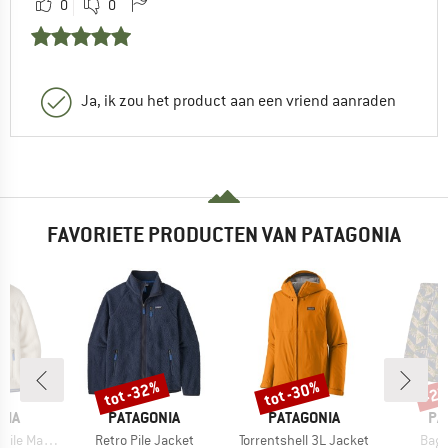
0
0
Ja, ik zou het product aan een vriend aanraden
FAVORIETE PRODUCTEN VAN PATAGONIA
%
tot -32%
tot -30%
-2
Korting
Korting
Kort
MERK
MERK
ME
NIA
PATAGONIA
PATAGONIA
PA
Artikel
Artikel
Artik
Marsupial
Retro Pile Jacket
Torrentshell 3L Jacket
Bagg