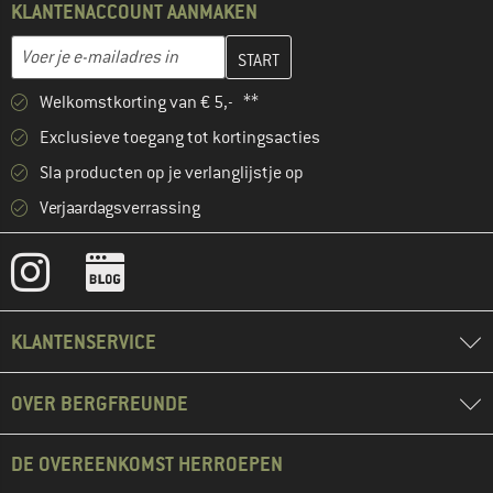
KLANTENACCOUNT AANMAKEN
Vul je e-mailadres hier in en maak in de volgende stap je klanten
E-mailadres
Welkomstkorting van € 5,- **
Exclusieve toegang tot kortingsacties
Sla producten op je verlanglijstje op
Verjaardagsverrassing
KLANTENSERVICE
OVER BERGFREUNDE
DE OVEREENKOMST HERROEPEN