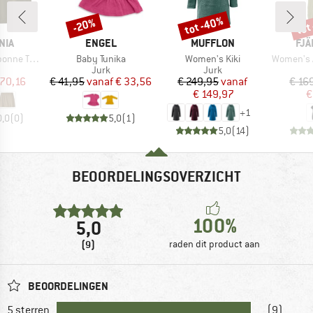
tot -40%
tot
-20%
Korting
Korting
Kort
MERK
MERK
ME
NIA
ENGEL
MUFFLON
FJÄ
Artikel
Artikel
Artikel
veler Skort
Baby Tunika
Women's Kiki
Women's Abi
uctgroep
Productgroep
Productgroep
Jurk
Jurk
ijs
rlaagde prijs
Prijs
Verlaagde prijs
Prijs
Verlaagde prijs
 70,16
€ 41,95
vanaf
€ 33,56
€ 249,95
vanaf
€ 16
€ 149,97
€
+
1
0,0
(
0
)
5,0
(
1
)
5,0
(
14
)
BEOORDELINGSOVERZICHT
100%
5,0
(9)
raden dit product aan
BEOORDELINGEN
5 sterren
(9)