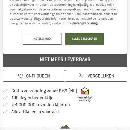
en ook altijd weer intrekken. Je toestemming is vrijwillig, niet noodzakelijk
voor het gebruik van deze website en kan op elk moment worden ingetrokken
Gedetailleerde foto's
of voor de eerste keer worden gegeven onder "Cookie-instellingen" onderaan
op onze website. Uitgebreide informatie hierover, inclusief de risico's van
doorgiften naar derde landen, vind je in onze
privacyverklaring
.
INSTELLINGEN
ALLES SELECTEREN
NIET MEER LEVERBAAR
ONTHOUDEN
VERGELIJKEN
Vind hier de verzendinform
Gratis verzending vanaf € 69 (NL)
Vind de betalingsinformatie hier! Opent
100 dagen bedenktijd
> 4.000.000 tevreden klanten
Alle artikelen in voorraad