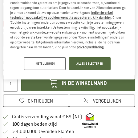
Kleur:
Orange Peel
zonder voldoende garanties om je gegevens te beschermen, bijvoorbeeld
tegen toegang door autoriteiten. Door het aanklikken van ‘Alles selecteren’ ga
je ermee akkoord dat we op deze manier te werk gaan.
Indien je enkel
technisch noodzakelijke cookies wenst te accepteren, klik dan hier
. Onder
‘Cookie-instellingen’ onderaan op onze website kun je je toestemming geven
-22%
-22%
-22%
en ook altijd weer intrekken. Je toestemming is vrijwillig, niet noodzakelijk
Kies een maat:
voor het gebruik van deze website en kan op elk moment worden ingetrokken
of voor de eerste keer worden gegeven onder "Cookie-instellingen" onderaan
XS
S
M
L
XL
XXL
op onze website. Uitgebreide informatie hierover, inclusief de risico's van
doorgiften naar derde landen, vind je in onze
privacyverklaring
.
Maattabel
De link wordt geopend in een infovak en bevat le
Levertijd: 3-5 werkdagen
INSTELLINGEN
ALLES SELECTEREN
Aantal:
IN DE WINKELMAND
ONTHOUDEN
VERGELIJKEN
Vind hier de verzendinform
Gratis verzending vanaf € 69 (NL)
Vind de betalingsinformatie hier! Opent
100 dagen bedenktijd
> 4.000.000 tevreden klanten