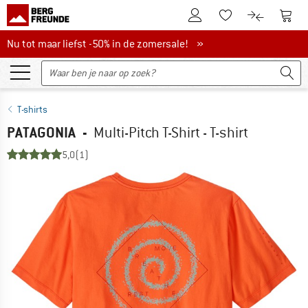
De klantenaccount
Naar
Naar de verlanglijs
Naar de pro
Nu tot maar liefst -50% in de zomersale!
Nu tot maar liefst -50% in de zomersale! »
T-shirts
PATAGONIA
-
Multi-Pitch T-Shirt - T-shirt
5,0
(1)