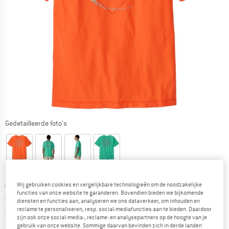
Gedetailleerde foto's
Oorspronkelijke prijs :
Prijs:
€
44,95
Wij gebruiken cookies en vergelijkbare technologieën om de noodzakelijke
functies van onze website te garanderen. Bovendien bieden we bijkomende
€
35,06
incl. BTW
diensten en functies aan, analyseren we ons dataverkeer, om inhouden en
Informatie over de verzendkosten. Opent in een infov
excl. Verzendkosten
reclame te personaliseren, resp. social-mediafuncties aan te bieden. Daardoor
zijn ook onze social-media-, reclame- en analysepartners op de hoogte van je
gebruik van onze website. Sommige daarvan bevinden zich in derde landen