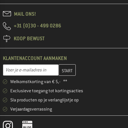
MAIL ONS!
+31 (0)30 - 499 0286
KOOP BEWUST
KLANTENACCOUNT AANMAKEN
Vul je e-mailadres hier in en maak in de volgende stap je klanten
E-mailadres
Welkomstkorting van € 5,- **
Exclusieve toegang tot kortingsacties
Sla producten op je verlanglijstje op
Verjaardagsverrassing