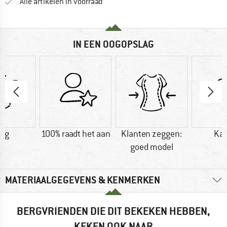
Alle artikelen in voorraad
IN EEN OOGOPSLAG
9 g
100% raadt het aan
Klanten zeggen:
Ka
goed model
MATERIAALGEGEVENS & KENMERKEN
BERGVRIENDEN DIE DIT BEKEKEN HEBBEN,
KEKEN OOK NAAR