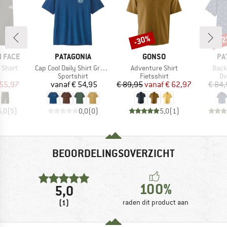
-30%
-2
Korting
Kort
MERK
MERK
ME
 FACE
PATAGONIA
GONSO
PA
Artikel
Artikel
Artik
 Short
Cap Cool Daily Shirt Great Waves
Adventure Shirt
Back
uctgroep
Productgroep
Productgroep
Pr
Sportshirt
Fietsshirt
O
ijs
rlaagde prijs
Prijs
Prijs
Verlaagde prijs
 55,97
vanaf
€ 54,95
€ 89,95
vanaf
€ 62,97
€ 84,
5,0
(
5
)
0,0
(
0
)
5,0
(
1
)
BEOORDELINGSOVERZICHT
100%
5,0
(1)
raden dit product aan