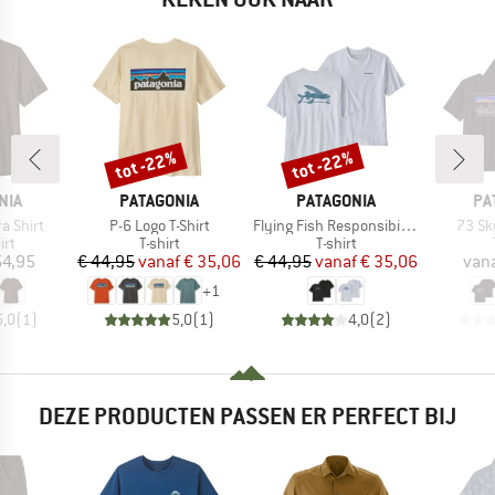
tot -22%
tot -22%
Korting
Korting
MERK
MERK
ME
NIA
PATAGONIA
PATAGONIA
PA
Artikel
Artikel
Artike
ra Shirt
P-6 Logo T-Shirt
Flying Fish Responsibili-Tee
73 Sky
tgroep
Productgroep
Productgroep
irt
T-shirt
T-shirt
ijs
Prijs
Verlaagde prijs
Prijs
Verlaagde prijs
54,95
€ 44,95
vanaf
€ 35,06
€ 44,95
vanaf
€ 35,06
van
+
1
5,0
(
1
)
5,0
(
1
)
4,0
(
2
)
DEZE PRODUCTEN PASSEN ER PERFECT BIJ