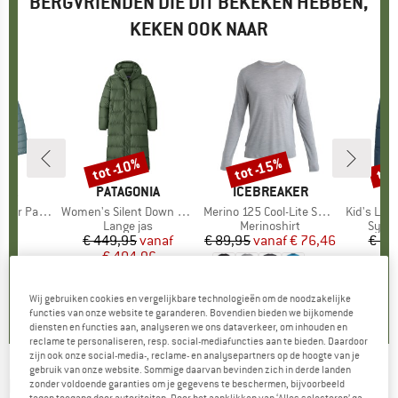
BERGVRIENDEN DIE DIT BEKEKEN HEBBEN,
KEKEN OOK NAAR
tot
tot -10%
tot -15%
Korting
Korting
Kort
NIA
MERK
PATAGONIA
MERK
ICEBREAKER
er Parka
Artikel
Women's Silent Down Long Parka
Artikel
Merino 125 Cool-Lite Sphere III L/S Tee
Artikel
Kid's Lulea I
tgroep
ck
Productgroep
Lange jas
Productgroep
Merinoshirt
Prod
Synth
,95
ijs
€ 449,95
Prijs
Verlaagde prijs
vanaf
€ 89,95
vanaf
Prijs
Verlaagde prijs
€ 76,46
€ 12
€ 404,96
€
+
1
0,0
(
0
)
5,0
(
3
)
Wij gebruiken cookies en vergelijkbare technologieën om de noodzakelijke
4,7
(
13
)
functies van onze website te garanderen. Bovendien bieden we bijkomende
diensten en functies aan, analyseren we ons dataverkeer, om inhouden en
reclame te personaliseren, resp. social-mediafuncties aan te bieden. Daardoor
zijn ook onze social-media-, reclame- en analysepartners op de hoogte van je
gebruik van onze website. Sommige daarvan bevinden zich in derde landen
PATAGONIA
-
Kid's Silent Down Parka - Lange
zonder voldoende garanties om je gegevens te beschermen, bijvoorbeeld
tegen toegang door autoriteiten. Door het aanklikken van ‘Alles selecteren’ ga