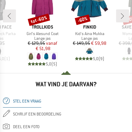
tot -60%
-60%
-6
Korting
Korting
Kort
MERK
MERK
MER
 FACE
TROLLKIDS
FINKID
SAVE
Artikel
Artikel
Artike
ck Parka
Girl's Alesund Coat
Kid's Aina Mukka
Women
tgroep
Productgroep
Productgroep
P
as
Lange jas
Lange jas
L
ijs
Prijs
Verlaagde prijs
Prijs
Verlaagde prijs
,95
€ 129,95
vanaf
€ 149,95
€ 59,98
€ 398
€ 51,98
5,0
(
1
)
5,0
(
9
)
5,0
(
5
)
WAT VIND JE DAARVAN?
STEL EEN VRAAG
SCHRIJF EEN BEOORDELING
DEEL EEN FOTO