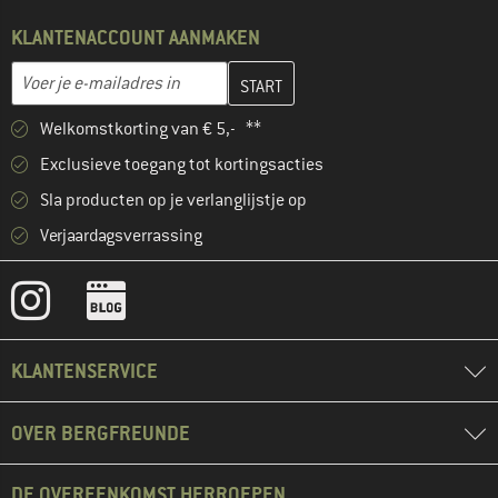
KLANTENACCOUNT AANMAKEN
Vul je e-mailadres hier in en maak in de volgende stap je klanten
Voer je e-mailadres in
Welkomstkorting van € 5,- **
Exclusieve toegang tot kortingsacties
Sla producten op je verlanglijstje op
Verjaardagsverrassing
KLANTENSERVICE
OVER BERGFREUNDE
DE OVEREENKOMST HERROEPEN