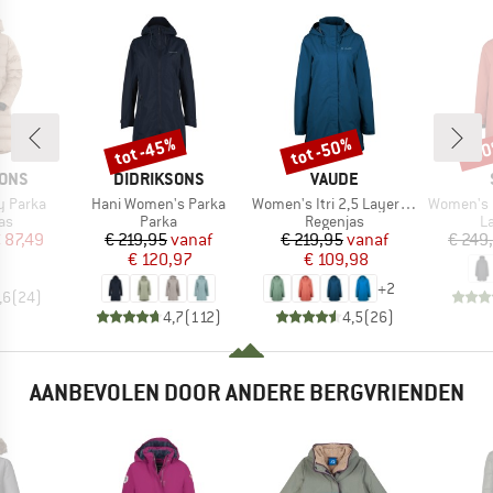
tot -45%
tot -50%
-6
Korting
Korting
Kort
MERK
MERK
SONS
DIDRIKSONS
VAUDE
Artikel
Artikel
Artikel
y Parka
Hani Women's Parka
Women's Itri 2,5 Layer Coat
Women's Mountainwool M
tgroep
Productgroep
Productgroep
P
as
Parka
Regenjas
L
ijs
rlaagde prijs
Prijs
Verlaagde prijs
Prijs
Verlaagde prijs
 87,49
€ 219,95
vanaf
€ 219,95
vanaf
€ 249
€ 120,97
€ 109,98
+
2
,6
(
24
)
4,7
(
112
)
4,5
(
26
)
AANBEVOLEN DOOR ANDERE BERGVRIENDEN