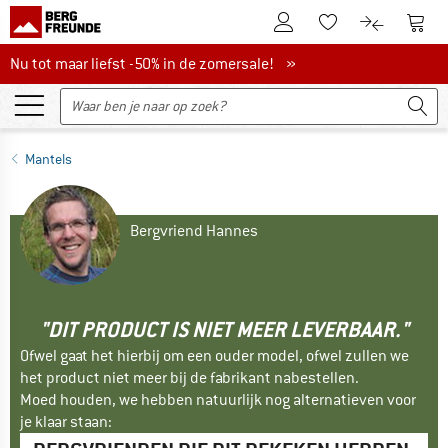
De klantenaccount
Naar
Naar de verlanglijs
Naar de pro
Nu tot maar liefst -50% in de zomersale!
Nu tot maar liefst -50% in de zomersale! »
Mantels
Bergvriend Hannes
"DIT PRODUCT IS NIET MEER LEVERBAAR."
Ofwel gaat het hierbij om een ouder model, ofwel zullen we
het product niet meer bij de fabrikant nabestellen.
Moed houden, we hebben natuurlijk nog alternatieven voor
je klaar staan: