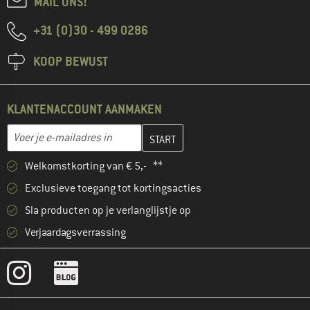
MAIL ONS!
+31 (0)30 - 499 0286
KOOP BEWUST
KLANTENACCOUNT AANMAKEN
Vul je e-mailadres hier in en maak in de volgende stap je klanten
E-mailadres
Welkomstkorting van € 5,- **
Exclusieve toegang tot kortingsacties
Sla producten op je verlanglijstje op
Verjaardagsverrassing