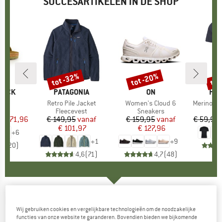
SUCCESARTIKELEN IN DE SHOP
%
tot -32%
tot -20%
tot
Korting
Korting
Kort
TOCK
MERK
PATAGONIA
MERK
ON
ME
HEB
 BF
Artikel
Retro Pile Jacket
Artikel
Women's Cloud 6
Artikel
MerinoMix150 Pi
tgroep
en
Productgroep
Fleecevest
Productgroep
Sneakers
Pr
Me
f
ijs
rlaagde prijs
€ 71,96
€ 149,95
Prijs
Verlaagde prijs
vanaf
€ 159,95
Prijs
Verlaagde prijs
vanaf
€ 59,95
€ 101,97
€ 127,96
+
6
+
1
+
9
,8
(
20
)
4,6
(
71
)
4,7
(
48
)
PATAGONIA
-
Kid's Retro-X Vest -
Wij gebruiken cookies en vergelijkbare technologieën om de noodzakelijke
Fleecebodywarmer
functies van onze website te garanderen. Bovendien bieden we bijkomende