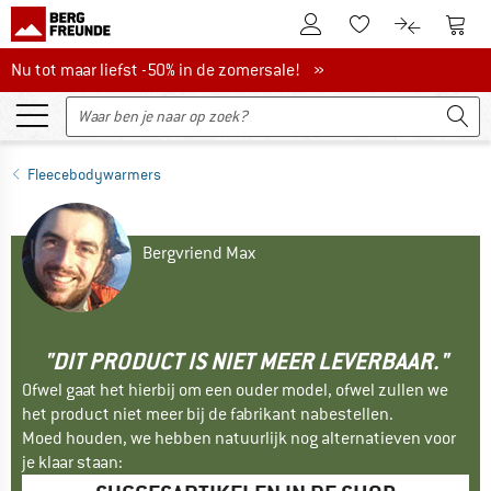
De klantenaccount
Naar
Naar de verlanglijs
Naar de pro
Nu tot maar liefst -50% in de zomersale!
Nu tot maar liefst -50% in de zomersale! »
Fleecebodywarmers
Bergvriend Max
"DIT PRODUCT IS NIET MEER LEVERBAAR."
Ofwel gaat het hierbij om een ouder model, ofwel zullen we
het product niet meer bij de fabrikant nabestellen.
Moed houden, we hebben natuurlijk nog alternatieven voor
je klaar staan: