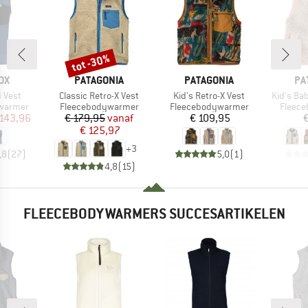
tot -30%
Korting
MERK
MERK
ME
OX
PATAGONIA
PATAGONIA
PA
Artikel
Artikel
Artikel
d Vest
Classic Retro-X Vest
Kid's Retro-X Vest
Kid's Ba
ep
Productgroep
Productgroep
Produc
warmer
Fleecebodywarmer
Fleecebodywarmer
Fleec
ijs
rlaagde prijs
Prijs
Verlaagde prijs
Prijs
 143,96
€ 179,95
vanaf
€ 109,95
€
€ 125,97
+
3
,8
(
27
)
5,0
(
1
)
4,8
(
15
)
FLEECEBODYWARMERS SUCCESARTIKELEN