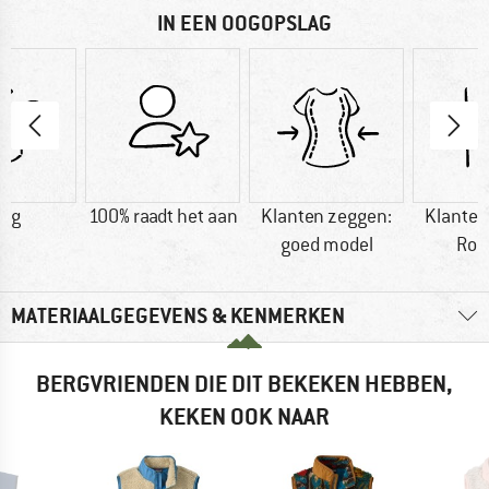
IN EEN OOGOPSLAG
0 g
100% raadt het aan
Klanten zeggen:
Klanten
goed model
Rob
MATERIAALGEGEVENS & KENMERKEN
BERGVRIENDEN DIE DIT BEKEKEN HEBBEN,
KEKEN OOK NAAR