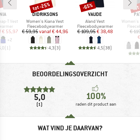
%
tot -25%
tot
-65%
Korting
Korting
Kort
MERK
MERK
ME
NIA
DIDRIKSONS
VAUDE
PA
Artikel
Artikel
Artikel
nap-T Vest
Women's Kiana Vest
Aland Vest
Women's Bet
ep
Productgroep
Productgroep
Produc
warmer
Fleecebodywarmer
Fleecebodywarmer
Fleec
ijs
rlaagde prijs
Prijs
Verlaagde prijs
Prijs
Verlaagde prijs
f
€ 55,97
€ 59,95
vanaf
€ 44,96
€ 109,95
€ 38,48
€ 11
€
+
2
5,0
(
1
)
4,3
(
3
)
4,5
(
38
)
BEOORDELINGSOVERZICHT
100%
5,0
(1)
raden dit product aan
WAT VIND JE DAARVAN?