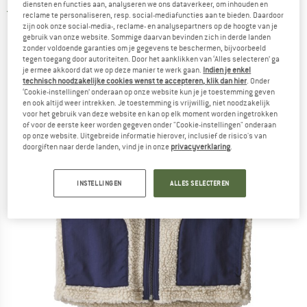
diensten en functies aan, analyseren we ons dataverkeer, om inhouden en
5,0
(1)
reclame te personaliseren, resp. social-mediafuncties aan te bieden. Daardoor
zijn ook onze social-media-, reclame- en analysepartners op de hoogte van je
gebruik van onze website. Sommige daarvan bevinden zich in derde landen
zonder voldoende garanties om je gegevens te beschermen, bijvoorbeeld
tegen toegang door autoriteiten. Door het aanklikken van ‘Alles selecteren’ ga
je ermee akkoord dat we op deze manier te werk gaan.
Indien je enkel
technisch noodzakelijke cookies wenst te accepteren, klik dan hier
. Onder
‘Cookie-instellingen’ onderaan op onze website kun je je toestemming geven
en ook altijd weer intrekken. Je toestemming is vrijwillig, niet noodzakelijk
voor het gebruik van deze website en kan op elk moment worden ingetrokken
of voor de eerste keer worden gegeven onder "Cookie-instellingen" onderaan
op onze website. Uitgebreide informatie hierover, inclusief de risico's van
doorgiften naar derde landen, vind je in onze
privacyverklaring
.
INSTELLINGEN
ALLES SELECTEREN