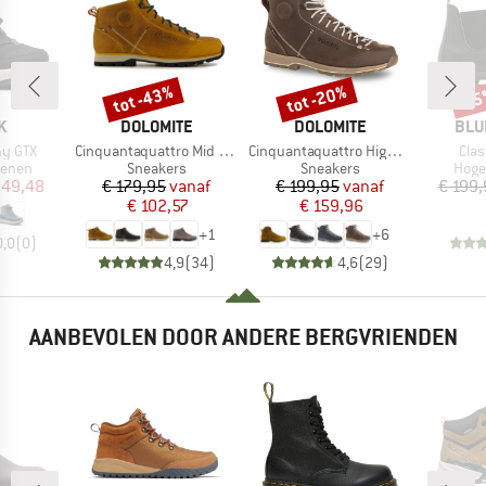
tot -43%
tot -20%
-1
Korting
Korting
Kort
MERK
MERK
MER
K
DOLOMITE
DOLOMITE
BLU
Artikel
Artikel
Artik
my GTX
Cinquantaquattro Mid Full Grain Leather Evo
Cinquantaquattro High Full Grain Leather Evo GTX
Cla
oep
Productgroep
Productgroep
Prod
oenen
Sneakers
Sneakers
Hoge
ijs
rlaagde prijs
Prijs
Verlaagde prijs
Prijs
Verlaagde prijs
 49,48
€ 179,95
vanaf
€ 199,95
vanaf
€ 199,
€ 102,57
€ 159,96
+
1
+
6
0,0
(
0
)
4,9
(
34
)
4,6
(
29
)
AANBEVOLEN DOOR ANDERE BERGVRIENDEN