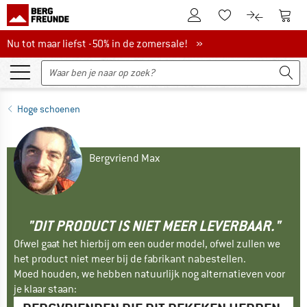
De klantenaccount
Naar
Naar de verlanglijs
Naar de pro
Nu tot maar liefst -50% in de zomersale!
Nu tot maar liefst -50% in de zomersale! »
Hoge schoenen
Bergvriend Max
"DIT PRODUCT IS NIET MEER LEVERBAAR."
Ofwel gaat het hierbij om een ouder model, ofwel zullen we
het product niet meer bij de fabrikant nabestellen.
Moed houden, we hebben natuurlijk nog alternatieven voor
je klaar staan: