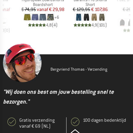
tgroep
Productgroep
Productgroep
P
en
Boardshort
Short
R
ijs
rlaagde prijs
Prijs
Verlaagde prijs
Prijs
Verlaagde prijs
vanaf
€ 74,95
vanaf
€ 29,98
€ 129,95
€ 107,86
€ 29
16
€
+
6
4,8
(
4
)
4,9
(
101
)
0,0
(
0
)
Bergvriend Thomas - Verzending
"Wij doen ons best om jouw bestelling snel te
bezorgen."
Gratis verzending
100 dagen bedenktijd
vanaf € 69 (NL)