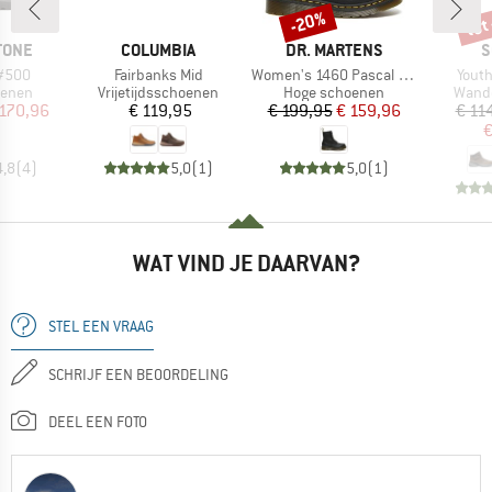
tot
-20%
Korting
Kort
MERK
MERK
M
TONE
COLUMBIA
DR. MARTENS
S
Artikel
Artikel
Artike
 #500
Fairbanks Mid
Women's 1460 Pascal Virginia
Youth
oep
Productgroep
Productgroep
Produ
oenen
Vrijetijdsschoenen
Hoge schoenen
Wand
ijs
rlaagde prijs
Prijs
Prijs
Verlaagde prijs
 170,96
€ 119,95
€ 199,95
€ 159,96
€ 11
€
4,8
(
4
)
5,0
(
1
)
5,0
(
1
)
WAT VIND JE DAARVAN?
STEL EEN VRAAG
SCHRIJF EEN BEOORDELING
DEEL EEN FOTO