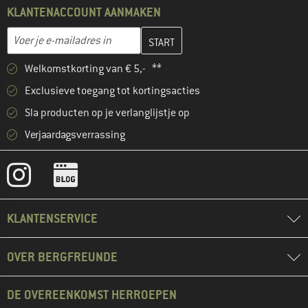
KLANTENACCOUNT AANMAKEN
Vul je e-mailadres hier in en maak in de volgende stap je klanten
E-mailadres
Welkomstkorting van € 5,- **
Exclusieve toegang tot kortingsacties
Sla producten op je verlanglijstje op
Verjaardagsverrassing
KLANTENSERVICE
OVER BERGFREUNDE
DE OVEREENKOMST HERROEPEN