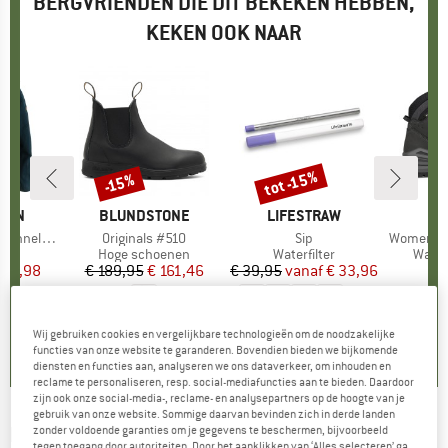
BERGVRIENDEN DIE DIT BEKEKEN HEBBEN,
KEKEN OOK NAAR
tot -15%
-15%
Korting
Korting
ÄVEN
MERK
BLUNDSTONE
MERK
LIFESTRAW
 Overshirt
Artikel
Originals #510
Artikel
Sip
Artikel
Women's Renegad
tgroep
md
Productgroep
Hoge schoenen
Productgroep
Waterfilter
Produ
Wand
ijs
rlaagde prijs
 93,98
€ 189,95
Prijs
Verlaagde prijs
€ 161,46
€ 39,95
vanaf
Prijs
Verlaagde prijs
€ 33,96
€
+
1
5,0
(
1
)
4,9
(
18
)
5,0
(
1
)
Wij gebruiken cookies en vergelijkbare technologieën om de noodzakelijke
functies van onze website te garanderen. Bovendien bieden we bijkomende
diensten en functies aan, analyseren we ons dataverkeer, om inhouden en
reclame te personaliseren, resp. social-mediafuncties aan te bieden. Daardoor
zijn ook onze social-media-, reclame- en analysepartners op de hoogte van je
gebruik van onze website. Sommige daarvan bevinden zich in derde landen
PANAMA JACK
-
Women's Panama 03 GTX
zonder voldoende garanties om je gegevens te beschermen, bijvoorbeeld
tegen toegang door autoriteiten. Door het aanklikken van ‘Alles selecteren’ ga