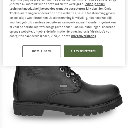
B11 - Hoge schoenen
je ermee akkoord dat we op deze manier te werk gaan.
Indien je enkel
technisch noodzakelijke cookies wenst te accepteren, klik dan hier
. Onder
‘Cookie-instellingen’ onderaan op onze website kun je je toestemming geven
(0)
en ook altijd weer intrekken. Je toestemming is vrijwillig, niet noodzakelijk
voor het gebruik van deze website en kan op elk moment worden ingetrokken
of voor de eerste keer worden gegeven onder "Cookie-instellingen" onderaan
op onze website. Uitgebreide informatie hierover, inclusief de risico's van
doorgiften naar derde landen, vind je in onze
privacyverklaring
.
INSTELLINGEN
ALLES SELECTEREN