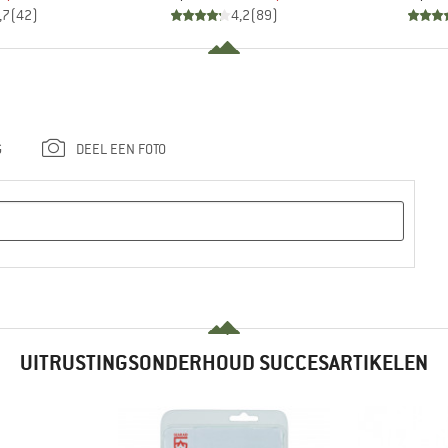
,7
(
42
)
4,2
(
89
)
G
DEEL EEN FOTO
UITRUSTINGSONDERHOUD SUCCESARTIKELEN