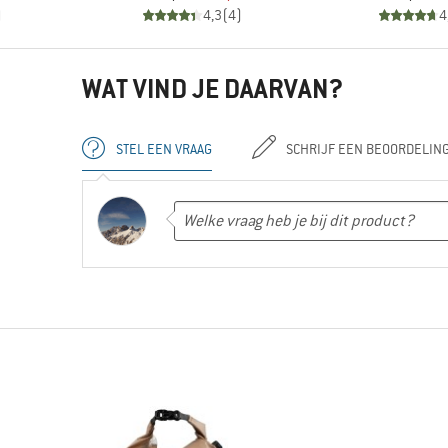
)
4,3
(
4
)
4
WAT VIND JE DAARVAN?
STEL EEN VRAAG
SCHRIJF EEN BEOORDELIN