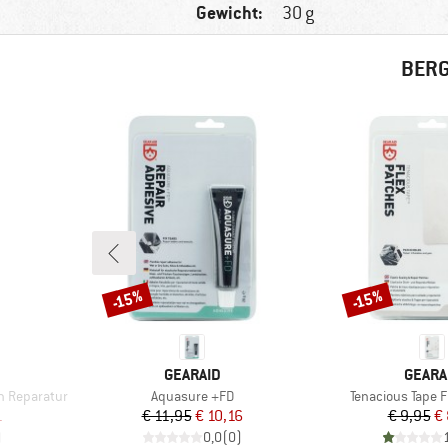
Gewicht:
30 g
BERG
-15%
-15%
Korting
Korting
MERK
MERK
GEARAID
GEARA
Artikel
Artikel
n Reparatur
Aquasure +FD
Tenacious Tape F
de prijs
Prijs
Verlaagde prijs
Pr
Ve
1
€ 11,95
€ 10,16
€ 9,95
€ 
)
0,0
(
0
)