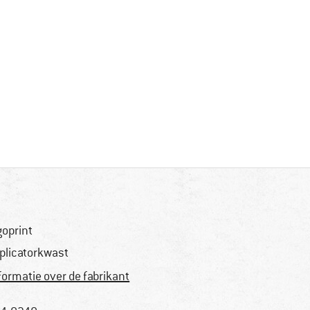
goprint
plicatorkwast
formatie over de fabrikant