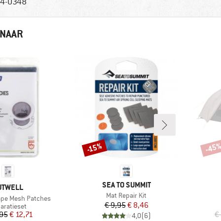
4-0348
 NAAR
-45
-15%
Korting
Korti
MERK
SEA TO SUMMIT
ERK
UTWELL
Artikel
Mat Repair Kit
ape Mesh Patches
Prijs
Verlaagde prijs
€ 9,95
€ 8,46
ductgroep
aratieset
Prijs
Verlaagde prijs
,95
€ 12,71
€
4,0
(
6
)