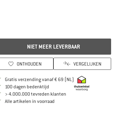
NIET MEER LEVERBAAR
ONTHOUDEN
VERGELIJKEN
Vind hier de verzendinformatie
Gratis verzending vanaf € 69 (NL)
Vind de betalingsinformatie hier! Opent in
100 dagen bedenktijd
> 4.000.000 tevreden klanten
Alle artikelen in voorraad