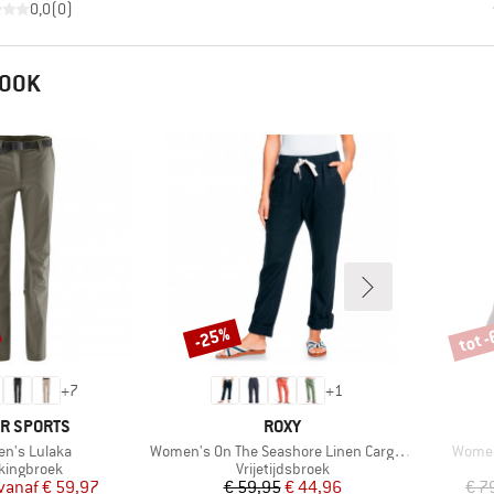
0,0
(
0
)
 OOK
tot 
-25%
Korting
Korti
+
7
+
1
K
MERK
R SPORTS
ROXY
l
Artikel
Artikel
n's Lulaka
Women's On The Seashore Linen Cargo Trousers
Women
ductgroep
Productgroep
kkingbroek
Vrijetijdsbroek
Prijs
Verlaagde prijs
Prijs
Verlaagde prijs
vanaf
€ 59,97
€ 59,95
€ 44,96
€ 7