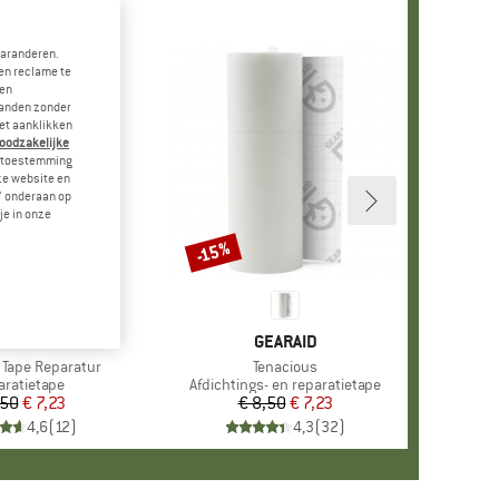
garanderen.
en reclame te
 en
landen zonder
et aanklikken
noodzakelijke
je toestemming
eze website en
" onderaan op
je in onze
-15%
Korting
ERK
EARAID
MERK
GEARAID
 Tape Reparatur
Artikel
Tenacious
ductgroep
aratietape
Productgroep
Afdichtings- en reparatietape
,50
Prijs
Verlaagde prijs
€ 7,23
€ 8,50
Prijs
Verlaagde prijs
€ 7,23
4,6
(
12
)
4,3
(
32
)