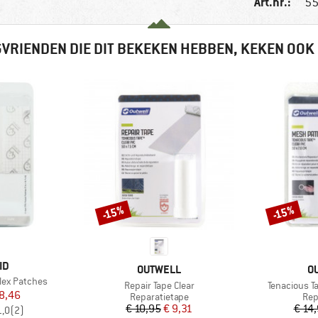
Art.nr.:
55
VRIENDEN DIE DIT BEKEKEN HEBBEN, KEKEN OOK
-15%
-15%
Korting
Korting
ID
MERK
M
OUTWELL
O
lex Patches
Artikel
Artikel
Repair Tape Clear
Tenacious T
ijs
rlaagde prijs
8,46
Productgroep
Pro
Reparatietape
Rep
Prijs
Verlaagde prijs
€ 10,95
€ 9,31
€ 14
1,0
(
2
)