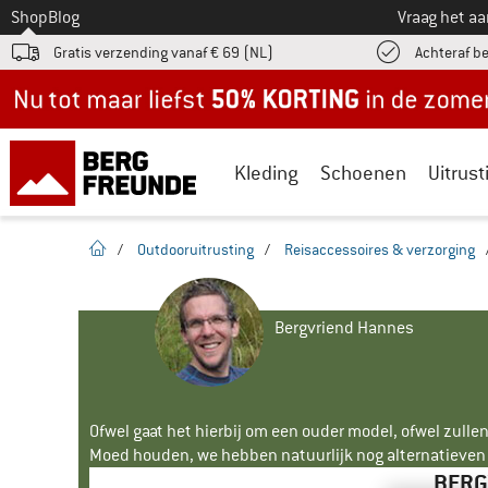
Naar
Shop
Blog
Vraag het a
Gratis verzending vanaf € 69 (NL)
Achteraf b
Nu tot maar liefst -50% in de zomersale!
Kleding
Schoenen
Uitrust
Startpagina
/
Outdooruitrusting
/
Reisaccessoires & verzorging
Bergvriend Hannes
Ofwel gaat het hierbij om een ouder model, ofwel zullen
Moed houden, we hebben natuurlijk nog alternatieven v
BERG