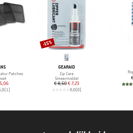
-15%
Korting
MERK
ANS
GEARAID
Art
Ro
Artikel
ratur Patches
Zip Care
€
roep
Productgroep
eset
Smeermiddel
ijs
rlaagde prijs
Prijs
Verlaagde prijs
5,06
€ 8,50
€ 7,23
5,0
(
1
)
0,0
(
0
)