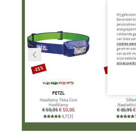
Wij gebruike
Bovendien bi
personalisere
analysepartn
voldoende ga
van ‘Alles se
cookies wenst
geven en ook 
kan op elk m
onze website.
privacyverkl
-15%
-15%
Korting
Korting
MERK
PETZL
MERK
GEARA
Artikel
Headlamp Tikka Core
Artike
SilNe
Productgroep
Hoofdlamp
Productg
Naadafdic
€ 59,95
Prijs
Verlaagde prijs
€ 50,96
€ 10,95
Pr
Ve
€
4,7
(
3
)