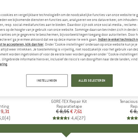
n cookies en vergelijkbare technologieën om de noodzakelijke functies van onze website te 
eden we bijkomende diensten en functies aan, analyseren we ons dataverkeer, om inhouden 
n, resp. social-mediafuncties aan te bieden. Daardoor zijn ook onze social-media-, reclame-
ers op de hoogte van je gebruik van onze website. Sommige daarvan bevinden zich in derde 
ranties om je gegevens te beschermen, bijvoorbeeld tegen toegang door autoriteiten. Door h
lecteren’ ga je ermee akkoord dat we op deze manier te werk gaan.
Indien je enkel technisch 
 te accepteren, klik dan hier
. Onder ‘Cookie-instellingen’ onderaan op onze website kun je 
altijd weer intrekken. Je toestemming is vrijwillig, niet noodzakelijk voor het gebruik van d
oment worden ingetrokken of voor de eerste keer worden gegeven onder "Cookie-instellingen
 Uitgebreide informatie hierover, inclusief de risico's van doorgiften naar derde landen, vind 
aring
.
-15%
-15%
Korting
Korting
INSTELLINGEN
ALLES SELECTEREN
ID
MERK
GEARAID
M
G
l
t
Artikel
GORE-TEX Repair Kit
Artikel
Tenacious
roep
hting
Productgroep
Reparatietape
Pro
Rep
ijs
rlaagde prijs
 9,31
€ 8,95
Prijs
Verlaagde prijs
€ 7,61
€ 8
5,0
(
4
)
4,4
(
27
)