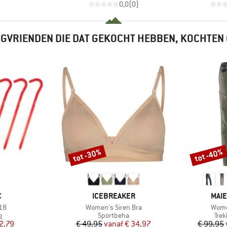
0,0
(
0
)
GVRIENDEN DIE DAT GEKOCHT HEBBEN, KOCHTEN
tot -30%
tot -40%
Korting
Korting
K
MERK
MER
C
ICEBREAKER
MAIE
Artikel
Artike
 18
Women's Siren Bra
Wome
ctgroep
Productgroep
Pro
g
Sportbeha
Tre
ijs
rlaagde prijs
Prijs
Verlaagde prijs
2,79
€ 49,95
vanaf
€ 34,97
€ 99,95