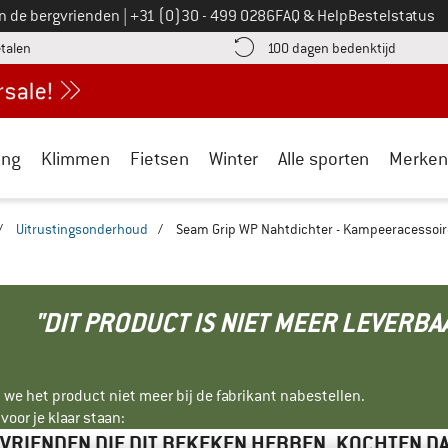
Bel ons op
an de bergvrienden
|
+31 (0)30 - 499 0286
FAQ & Help
Bestelstatus
vind de betalingsinformatie hier! Opent in een infovak
Vind de b
etalen
100 dagen bedenktijd
ing
Klimmen
Fietsen
Winter
Alle sporten
Merken
/
Uitrustingsonderhoud
/
Seam Grip WP Nahtdichter - Kampeeracessoi
"DIT PRODUCT IS NIET MEER LEVERBA
 we het product niet meer bij de fabrikant nabestellen.
oor je klaar staan:
VRIENDEN DIE DIT BEKEKEN HEBBEN, KOCHTEN D