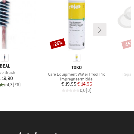
-25%
-15
Korting
Korti
MERK
BEAL
MERK
TOKO
ikel
pe Brush
Artikel
Artikel
Care Equipment Water Proof Pro
Repara
Prijs
 19,90
Productgroep
Impregneermiddel
Prijs
Verlaagde prijs
€ 19,95
€ 14,96
4,3
(
76
)
0,0
(
0
)