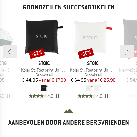
GRONDZEILEN SUCCESARTIKELEN
-62%
-60%
-2
Korting
Korting
Kort
MERK
MERK
ERG
STOIC
STOIC
Artikel
Artikel
Artikel
llak 3
KolariSt. Footprint Universal
KolariSt. Footprint Universal UL
NjavveSt.2
tgroep
Productgroep
Productgroep
P
il
Grondzeil
Grondzeil
G
ijs
Prijs
Verlaagde prijs
Prijs
Verlaagde prijs
,95
€ 44,95
vanaf
€ 17,08
€ 64,95
vanaf
€ 25,98
€ 54
5,0
(
1
)
4,0
(
1
)
4,0
(
1
)
AANBEVOLEN DOOR ANDERE BERGVRIENDEN