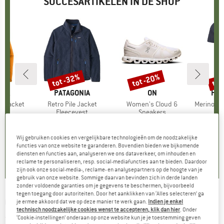
SUCCESARTIKELEN IN DE SHOP
%
tot -32%
tot -20%
tot
Korting
Korting
Kort
NIA
MERK
PATAGONIA
MERK
ON
ME
HEB
3L Jacket
Artikel
Retro Pile Jacket
Artikel
Women's Cloud 6
Artikel
MerinoMix150 Pi
tgroep
as
Productgroep
Fleecevest
Productgroep
Sneakers
Pr
Me
ijs
rlaagde prijs
vanaf
€ 149,95
Prijs
Verlaagde prijs
vanaf
€ 159,95
Prijs
Verlaagde prijs
vanaf
€ 59,95
,97
€ 101,97
€ 127,96
Wij gebruiken cookies en vergelijkbare technologieën om de noodzakelijke
+
8
+
1
+
10
functies van onze website te garanderen. Bovendien bieden we bijkomende
diensten en functies aan, analyseren we ons dataverkeer, om inhouden en
,7
(
79
)
4,6
(
71
)
4,7
(
48
)
reclame te personaliseren, resp. social-mediafuncties aan te bieden. Daardoor
zijn ook onze social-media-, reclame- en analysepartners op de hoogte van je
gebruik van onze website. Sommige daarvan bevinden zich in derde landen
zonder voldoende garanties om je gegevens te beschermen, bijvoorbeeld
tegen toegang door autoriteiten. Door het aanklikken van ‘Alles selecteren’ ga
OUTWELL
-
Footprint Blackwood 4 - Grondzeil
je ermee akkoord dat we op deze manier te werk gaan.
Indien je enkel
technisch noodzakelijke cookies wenst te accepteren, klik dan hier
. Onder
‘Cookie-instellingen’ onderaan op onze website kun je je toestemming geven
(0)