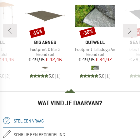
-30%
-15%
-1
Korting
Korting
Kort
MERK
MERK
MER
LL
BIG AGNES
OUTWELL
SEA 
Artikel
Artikel
Artikel
 L
Footprint C Bar 3
Footprint Talladega Air
Telos 
roep
Productgroep
Productgroep
P
afel
Grondzeil
Grondzeil
G
ijs
rlaagde prijs
Prijs
Verlaagde prijs
Prijs
Verlaagde prijs
 144,46
€ 49,95
€ 42,46
€ 49,95
€ 34,97
€ 79
5,0
(
2
)
5,0
(
1
)
5,0
(
1
)
WAT VIND JE DAARVAN?
STEL EEN VRAAG
SCHRIJF EEN BEOORDELING