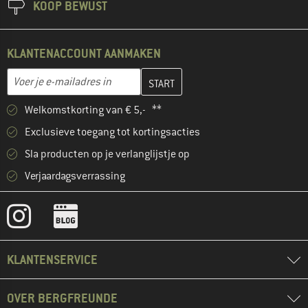
KOOP BEWUST
KLANTENACCOUNT AANMAKEN
Vul je e-mailadres hier in en maak in de volgende stap je klanten
E-mailadres
Welkomstkorting van € 5,- **
Exclusieve toegang tot kortingsacties
Sla producten op je verlanglijstje op
Verjaardagsverrassing
KLANTENSERVICE
OVER BERGFREUNDE