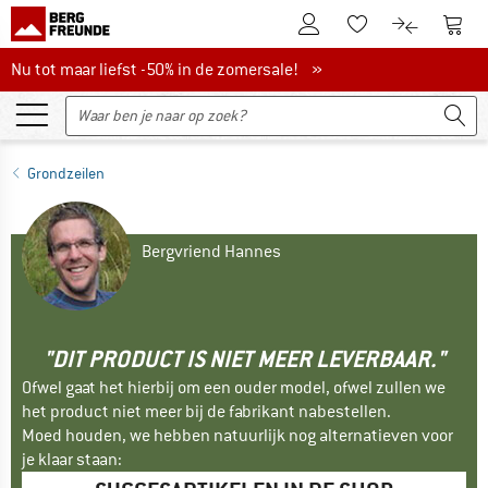
De klantenaccount
Naar
Naar de verlanglijs
Naar de pro
Nu tot maar liefst -50% in de zomersale!
Nu tot maar liefst -50% in de zomersale! »
Grondzeilen
Bergvriend Hannes
"DIT PRODUCT IS NIET MEER LEVERBAAR."
Ofwel gaat het hierbij om een ouder model, ofwel zullen we
het product niet meer bij de fabrikant nabestellen.
Moed houden, we hebben natuurlijk nog alternatieven voor
je klaar staan: