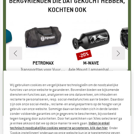
BERGVRIENDEN DIE DAT GEKOCHT HEBBEN,
KOCHTEN OOK
-20%
Korting
MERK
PETROMAX
MERK
M-WAVE
EY
Artikel
Transporttas voor Vuurketel
Artikel
Axle Mount Lampenhalter
rganizer 2
Arti
Top
€ 24,95
Prijs
€ 8,90
Prijs
Verlaagde prijs
€ 7,12
ctgroep
as
Produ
Bagag
95
ijs
€
Wij gebruiken cookies en vergelijkbare technologieën om de noodzakelijke
functies van onze website te garanderen. Bovendien bieden we bijkomende
0,0
(
0
)
0,0
(
0
)
diensten en functies aan, analyseren we ons dataverkeer, om inhouden en
0,0
(
0
)
reclame te personaliseren, resp. social-mediafuncties aan te bieden. Daardoor
zijn ook onze social-media-, reclame- en analysepartners op de hoogte van je
gebruik van onze website. Sommige daarvan bevinden zich in derde landen
zonder voldoende garanties om je gegevens te beschermen, bijvoorbeeld
tegen toegang door autoriteiten. Door het aanklikken van ‘Alles selecteren’ ga
je ermee akkoord dat we op deze manier te werk gaan.
Indien je enkel
technisch noodzakelijke cookies wenst te accepteren, klik dan hier
. Onder
OUTWELL
-
Flat Woven Carpet Starhill 4 -
‘Cookie-instellingen’ onderaan op onze website kun je je toestemming geven