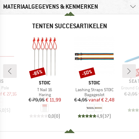
MATERIAALGEGEVENS & KENMERKEN
TENTEN SUCCESARTIKELEN
-85%
-50%
-1
Korting
Korting
Kort
MER
NS
SEA 
MERK
MERK
STOIC
STOIC
Artikel
 Pole
Ground Co
Artikel
Artikel
T Nail 16
Lashing Straps STOIC
ijs
rlaagde prijs
f
€ 27,16
€ 2,95
Productgroep
Productgroep
Haring
Bagageslot
Prijs
Verlaagde prijs
Prijs
Verlaagde prijs
€ 79,95
€ 11,99
€ 4,95
vanaf
€ 2,48
5,0
(
5
)
0,0
(
0
)
4,9
(
37
)