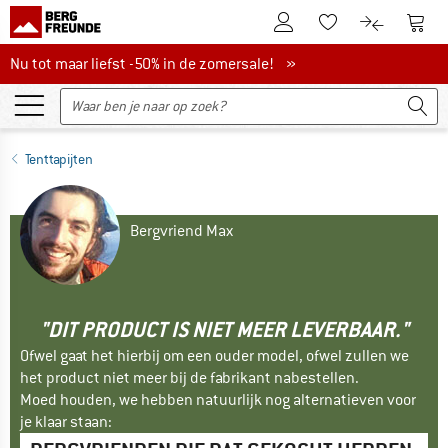
De klantenaccount
Naar
Naar de verlanglijs
Naar de pro
Nu tot maar liefst -50% in de zomersale!
Nu tot maar liefst -50% in de zomersale! »
Tenttapijten
Bergvriend Max
"DIT PRODUCT IS NIET MEER LEVERBAAR."
Ofwel gaat het hierbij om een ouder model, ofwel zullen we
het product niet meer bij de fabrikant nabestellen.
Moed houden, we hebben natuurlijk nog alternatieven voor
je klaar staan: