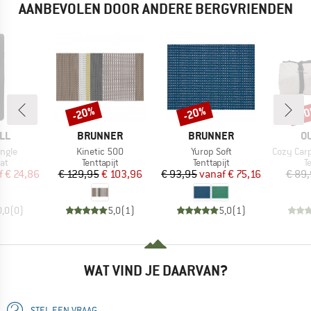
AANBEVOLEN DOOR ANDERE BERGVRIENDEN
-20%
-20%
-2
Korting
Korting
Kort
MERK
MERK
M
LL
BRUNNER
BRUNNER
O
Artikel
Artikel
Artikel
ingle
Kinetic 500
Yurop Soft
Cozy Carp
tgroep
Productgroep
Productgroep
P
at
Tenttapijt
Tenttapijt
T
ijs
rlaagde prijs
Prijs
Verlaagde prijs
Prijs
Verlaagde prijs
f
€ 24,86
€ 129,95
€ 103,96
€ 93,95
vanaf
€ 75,16
€ 89
0,0
(
0
)
5,0
(
1
)
5,0
(
1
)
WAT VIND JE DAARVAN?
STEL EEN VRAAG