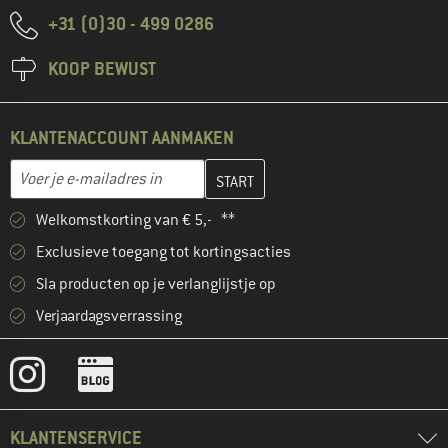
+31 (0)30 - 499 0286
KOOP BEWUST
KLANTENACCOUNT AANMAKEN
Vul je e-mailadres hier in en maak in de volgende stap je klanten
E-mailadres
Welkomstkorting van € 5,- **
Exclusieve toegang tot kortingsacties
Sla producten op je verlanglijstje op
Verjaardagsverrassing
KLANTENSERVICE