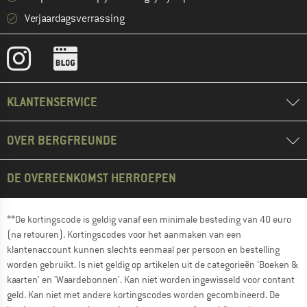
Verjaardagsverrassing
KLANTENSERVICE
OVER BERGFREUNDE
DE OVEREENKOMST HERROEPEN
**De kortingscode is geldig vanaf een minimale besteding van 40 euro
(na retouren). Kortingscodes voor het aanmaken van een
klantenaccount kunnen slechts eenmaal per persoon en bestelling
worden gebruikt. Is niet geldig op artikelen uit de categorieën 'Boeken &
kaarten' en 'Waardebonnen'. Kan niet worden ingewisseld voor contant
geld. Kan niet met andere kortingscodes worden gecombineerd. De