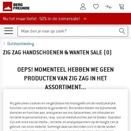
De klantenaccount
Naar
Naar de verlanglijs
Naar de pro
Nu tot maar liefst -50% in de zomersale!
Nu tot maar liefst -50% in de zomersale! »
Outdoorkleding
ZIG ZAG HANDSCHOENEN & WANTEN SALE
(0)
OEPS! MOMENTEEL HEBBEN WE GEEN
PRODUCTEN VAN ZIG ZAG IN HET
ASSORTIMENT...
... maar we kunnen alternatieven aanbieden. Om deze snel te
vinden, kun je een van de volgende mogelijkheden
Wij gebruiken cookies en vergelijkbare technologieën om de noodzakelijke
gebruiken:
functies van onze website te garanderen. Bovendien bieden we bijkomende
diensten en functies aan, analyseren we ons dataverkeer, om inhouden en
reclame te personaliseren, resp. social-mediafuncties aan te bieden. Daardoor
» Ga terug naar de vorige pagina
en probeer het met minder
zijn ook onze social-media-, reclame- en analysepartners op de hoogte van je
filterwaarden.
gebruik van onze website. Sommige daarvan bevinden zich in derde landen