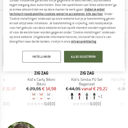
zonder voldoende garanties om je gegevens te beschermen, bijvoorbeeld
tegen toegang door autoriteiten. Door het aanklikken van ‘Alles selecteren’ ga
je ermee akkoord dat we op deze manier te werk gaan.
Indien je enkel
technisch noodzakelijke cookies wenst te accepteren, klik dan hier
. Onder
‘Cookie-instellingen’ onderaan op onze website kun je je toestemming geven
ONZE BESTSELLERS VOOR JOU
en ook altijd weer intrekken. Je toestemming is vrijwillig, niet noodzakelijk
voor het gebruik van deze website en kan op elk moment worden ingetrokken
of voor de eerste keer worden gegeven onder "Cookie-instellingen" onderaan
op onze website. Uitgebreide informatie hierover, inclusief de risico's van
doorgiften naar derde landen, vind je in onze
privacyverklaring
.
INSTELLINGEN
ALLES SELECTEREN
%
tot -35%
-50%
-5
Korting
Korting
Kort
MERK
MERK
M
AG
ZIG ZAG
ZIG ZAG
Z
Artikel
Artikel
Artikel
llas
Kid's Carly Bikini
Kid's Simba PU Set
Kid's Poolpa
tgroep
Productgroep
Productgroep
Pr
as
Bikini
Regenset
Bo
ijs
rlaagde prijs
Prijs
Verlaagde prijs
Prijs
Verlaagde prijs
f
€ 31,47
€ 29,95
€ 14,98
€ 44,95
vanaf
€ 29,22
€ 24
+
1
0,0
(
0
)
0,0
(
0
)
0,0
(
0
)