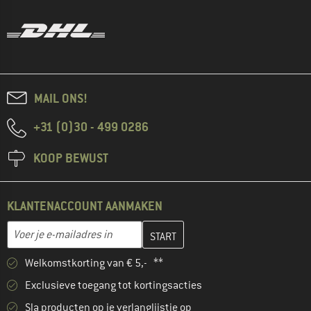
MAIL ONS!
+31 (0)30 - 499 0286
KOOP BEWUST
KLANTENACCOUNT AANMAKEN
Vul je e-mailadres hier in en maak in de volgende stap je klanten
E-mailadres
Welkomstkorting van € 5,- **
Exclusieve toegang tot kortingsacties
Sla producten op je verlanglijstje op