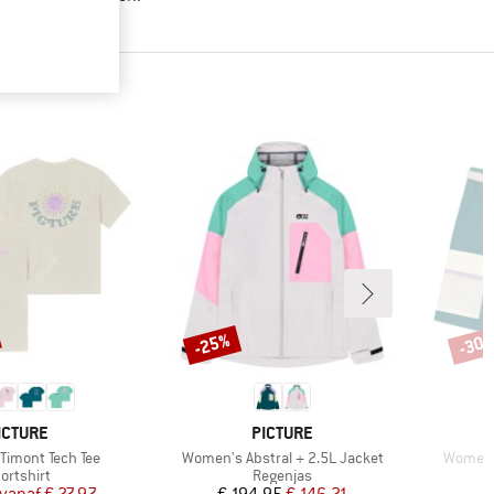
-25%
-30
Korting
Korti
ERK
MERK
ICTURE
PICTURE
Artikel
Artikel
imont Tech Tee
Women's Abstral + 2.5L Jacket
Women'
oductgroep
Productgroep
ortshirt
Regenjas
Prijs
Verlaagde prijs
Prijs
Verlaagde prijs