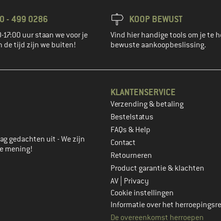
0 - 499 0286
KOOP BEWUST
-17:00 uur staan we voor je
Vind hier handige tools om je te h
n de tijd zijn we buiten!
bewuste aankoopbeslissing.
KLANTENSERVICE
Verzending & betaling
account aan
Bestelstatus
FAQs & Help
ag gedachten uit - We zijn
Contact
je mening!
Retourneren
Product garantie & klachten
|
AV
Privacy
Cookie instellingen
Informatie over het herroepingsr
De overeenkomst herroepen