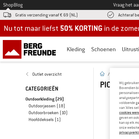
Naar
Shop
Blog
Vraag het a
Gratis verzending vanaf € 69 (NL)
Achteraf b
Nu tot maar liefst -50% in de zomersale!
Kleding
Schoenen
Uitrust
Startpagina
Outlet overzicht
/
Outlet
/
Pi
PICTURE H
Wij gebruike
CATEGORIEËN
Bovendien bi
personalisere
analysepartn
Outdoorkleding
(29)
OEPS
voldoende ga
Outdoorjassen
(18)
van ‘Alles se
Outdoorbroeken
(10)
cookies wenst
geven en ook 
Hoofddeksels
(1)
kan op elk m
... maar we 
onze website.
privacyverkl