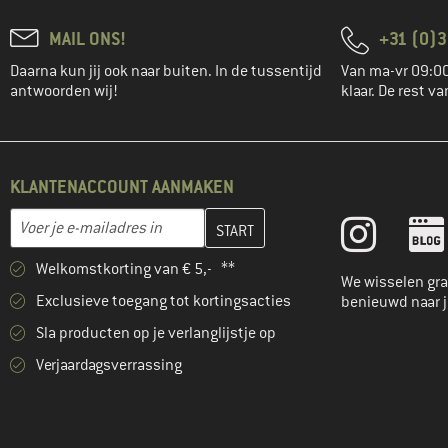
MAIL ONS!
+31 (0)3
Daarna kun jij ook naar buiten. In de tussentijd
Van ma-vr 09:00
antwoorden wij!
klaar. De rest va
KLANTENACCOUNT AANMAKEN
Vul je e-mailadres hier in en maak in de volgende stap je klanten
E-mailadres
Welkomstkorting van € 5,- **
We wisselen gra
Exclusieve toegang tot kortingsacties
benieuwd naar 
Sla producten op je verlanglijstje op
Verjaardagsverrassing