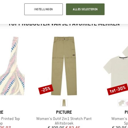
INSTELLINGEN
ALLES SELECTEREN
TOPPRODUCTEN VAN JE FAVORIETE MERKEN
tot -30%
-25%
Korting
Korting
MERK
M
RE
PICTURE
P
Artikel
Artikel
Printed Top
Women's Outif 2in1 Stretch Pant
Women's T
tgroep
Productgroep
Pr
op
Afritsbroek
Sp
ijs
rlaagde prijs
Prijs
Verlaagde prijs