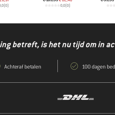
 26,97
€ 109,95
€ 82,46
€ 39,95
0,0
(
0
)
0,0
(
0
)
g betreft, is het nu tijd om in ac
Achteraf betalen
100 dagen bed