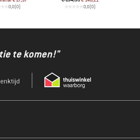
vanaf
€ 27,97
€ 194,95
€ 146,21
0,0
(
0
)
0,0
(
0
)
tie te komen!"
enktijd