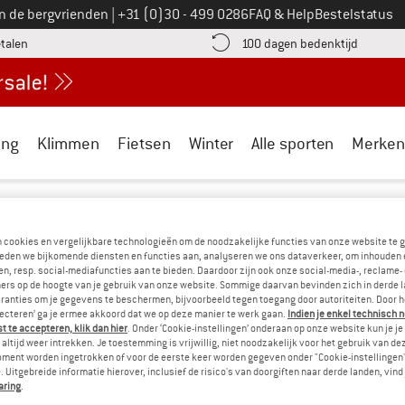
Bel ons op
an de bergvrienden
|
+31 (0)30 - 499 0286
FAQ & Help
Bestelstatus
vind de betalingsinformatie hier! Opent in een infovak
Vind de b
etalen
100 dagen bedenktijd
ing
Klimmen
Fietsen
Winter
Alle sporten
Merken
cture
/
Outdoorkleding
/
Handschoenen & wanten
ANDSCHOENEN & WANTEN SALE
(0)
n cookies en vergelijkbare technologieën om de noodzakelijke functies van onze website te 
eden we bijkomende diensten en functies aan, analyseren we ons dataverkeer, om inhouden 
n, resp. social-mediafuncties aan te bieden. Daardoor zijn ook onze social-media-, reclame-
ers op de hoogte van je gebruik van onze website. Sommige daarvan bevinden zich in derde 
! MOMENTEEL HEBBEN WE GEEN PRODUCT
ranties om je gegevens te beschermen, bijvoorbeeld tegen toegang door autoriteiten. Door h
lecteren’ ga je ermee akkoord dat we op deze manier te werk gaan.
Indien je enkel technisch 
 te accepteren, klik dan hier
. Onder ‘Cookie-instellingen’ onderaan op onze website kun je 
ASSORTIMENT...
altijd weer intrekken. Je toestemming is vrijwillig, niet noodzakelijk voor het gebruik van d
oment worden ingetrokken of voor de eerste keer worden gegeven onder "Cookie-instellingen
kunnen alternatieven aanbieden. Om deze snel te vinden, kun je e
 Uitgebreide informatie hierover, inclusief de risico's van doorgiften naar derde landen, vind 
aring
.
» Ga terug naar de vorige pagina
en probeer het met mi