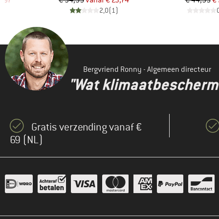
1,97
€ 94,95
vanaf
€ 23,74
€ 44,95
€
)
2,0
(
1
)
Bergvriend Ronny - Algemeen directeur
"Wat klimaatbeschermin
Gratis verzending vanaf €
69 (NL)