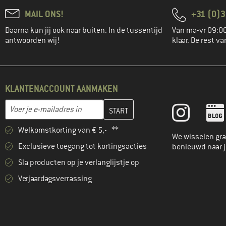
MAIL ONS!
+31 (0)3
Daarna kun jij ook naar buiten. In de tussentijd
Van ma-vr 09:00
antwoorden wij!
klaar. De rest va
KLANTENACCOUNT AANMAKEN
Vul je e-mailadres hier in en maak in de volgende stap je klanten
E-mailadres
Welkomstkorting van € 5,- **
We wisselen gra
Exclusieve toegang tot kortingsacties
benieuwd naar 
Sla producten op je verlanglijstje op
Verjaardagsverrassing