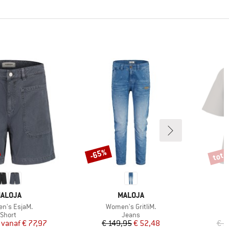
tot 
-65%
Korting
Korti
ERK
MERK
ALOJA
MALOJA
l
Artikel
A
n's EsjaM.
Women's GritliM.
Productgroep
Productgroep
Short
Jeans
Prijs
Verlaagde prijs
Prijs
Verlaagde prijs
vanaf
€ 77,97
€ 149,95
€ 52,48
€ 5