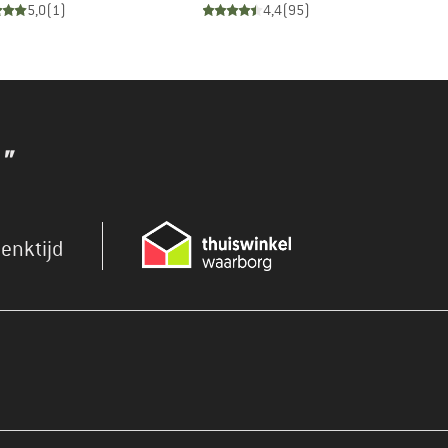
5,0
(
1
)
4,4
(
95
)
"
enktijd