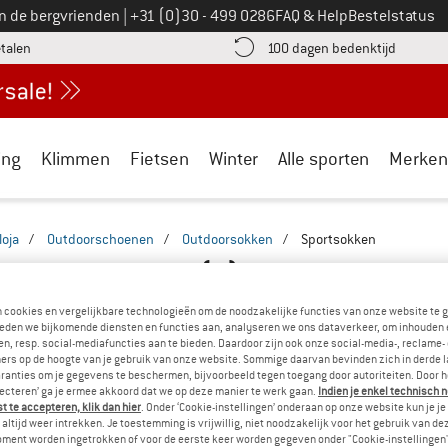
Bel ons op
an de bergvrienden
|
+31 (0)30 - 499 0286
FAQ & Help
Bestelstatus
vind de betalingsinformatie hier! Opent in een infovak
Vind de b
etalen
100 dagen bedenktijd
ing
Klimmen
Fietsen
Winter
Alle sporten
Merken
loja
/
Outdoorschoenen
/
Outdoorsokken
/
Sportsokken
PORTSOKKEN SALE
(1)
n cookies en vergelijkbare technologieën om de noodzakelijke functies van onze website te 
eden we bijkomende diensten en functies aan, analyseren we ons dataverkeer, om inhouden 
n, resp. social-mediafuncties aan te bieden. Daardoor zijn ook onze social-media-, reclame-
ers op de hoogte van je gebruik van onze website. Sommige daarvan bevinden zich in derde 
ranties om je gegevens te beschermen, bijvoorbeeld tegen toegang door autoriteiten. Door h
lecteren’ ga je ermee akkoord dat we op deze manier te werk gaan.
Indien je enkel technisch 
 te accepteren, klik dan hier
. Onder ‘Cookie-instellingen’ onderaan op onze website kun je 
altijd weer intrekken. Je toestemming is vrijwillig, niet noodzakelijk voor het gebruik van d
oment worden ingetrokken of voor de eerste keer worden gegeven onder "Cookie-instellingen