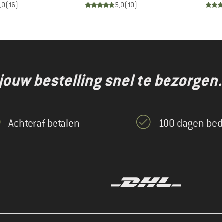
,0
(
16
)
5,0
(
10
)
jouw bestelling snel te bezorgen.
Achteraf betalen
100 dagen bed