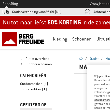
Naar
Shop
Blog
Vraag het a
Gratis verzending vanaf € 69 (NL)
Achteraf b
Nu tot maar liefst -50% in de zomersale!
Kleding
Schoenen
Uitrust
Startpagina
Outlet overzicht
/
Outlet
/
Ma
Outdoorschoenen
MALOJA S
CATEGORIEËN
Wij gebruike
Bovendien bi
Outdoorsokken
(1)
personalisere
analysepartn
Sportsokken
(1)
voldoende ga
van ‘Alles se
cookies wenst
GEFILTERD OP
geven en ook 
kan op elk m