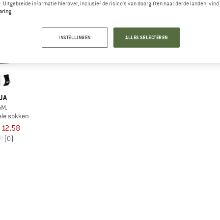
 Uitgebreide informatie hierover, inclusief de risico's van doorgiften naar derde landen, vind 
aring
.
INSTELLINGEN
ALLES SELECTEREN
JA
eM.
ele sokken
 12,58
(0)