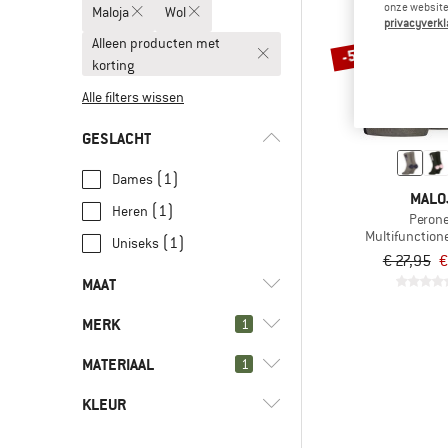
onze website.
Maloja
Wol
privacyverkl
Alleen producten met
-55%
korting
Alle filters wissen
GESLACHT
(1)
Dames
MALO
(1)
Heren
Peron
Multifunction
(1)
Uniseks
€ 27,95
€
MAAT
MERK
1
36
38
39
42
43
MATERIAAL
1
46
KLEUR
(1)
Wol
(2)
Katoen
(1)
Maloja