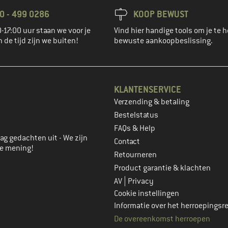
0 - 499 0286
KOOP BEWUST
-17:00 uur staan we voor je
Vind hier handige tools om je te h
n de tijd zijn we buiten!
bewuste aankoopbeslissing.
KLANTENSERVICE
Verzending & betaling
account aan
Bestelstatus
FAQs & Help
ag gedachten uit - We zijn
Contact
je mening!
Retourneren
Product garantie & klachten
|
AV
Privacy
Cookie instellingen
Informatie over het herroepingsr
De overeenkomst herroepen