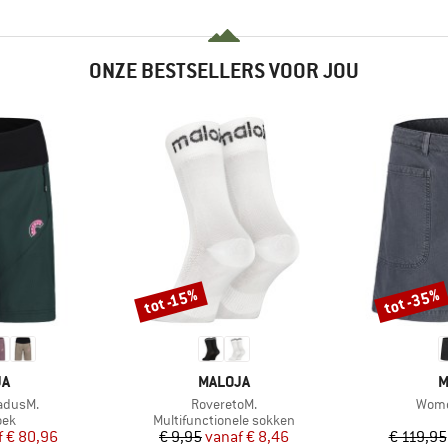
ONZE BESTSELLERS VOOR JOU
tot -35%
tot -15%
Korting
Korting
MERK
M
JA
MALOJA
M
Artikel
Artike
adusM.
RoveretoM.
Wome
groep
Productgroep
oek
Multifunctionele sokken
ijs
rlaagde prijs
Prijs
Verlaagde prijs
f
€ 80,96
€ 9,95
vanaf
€ 8,46
€ 119,95