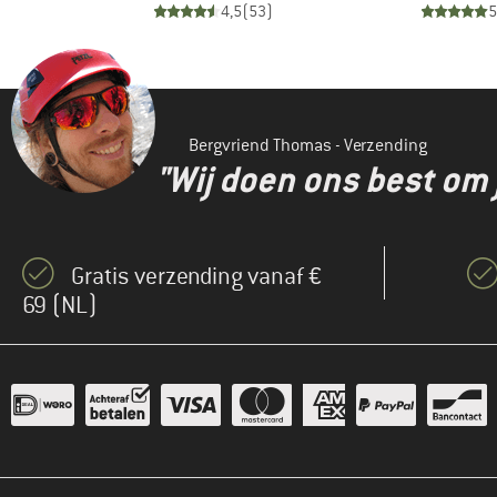
)
4,5
(
53
)
5
(3)
Stance
(5)
Sterntaler
(28)
Stoic
(1)
The North Face
Bergvriend Thomas - Verzending
"Wij doen ons best om 
Gratis verzending vanaf €
69 (NL)