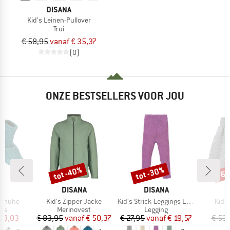
DISANA
Kid's Leinen-Pullover
Trui
€ 58,95
vanaf € 35,37
(0)
ONZE BESTSELLERS VOOR JOU
tot -40%
tot -30%
-6
Korting
Korting
Kort
MERK
MERK
M
NA
DISANA
DISANA
D
Artikel
Artikel
Artik
Schuhe
Kid's Zipper-Jacke
Kid's Strick-Leggings Light
Kid'
tgroep
Productgroep
Productgroep
els
Merinovest
Legging
ijs
rlaagde prijs
Prijs
Verlaagde prijs
Prijs
Verlaagde prijs
 13,03
€ 83,95
vanaf
€ 50,37
€ 27,95
vanaf
€ 19,57
€ 53