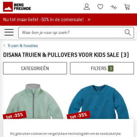
De klantenaccount
Naar
Naar de verlanglijs
Naar de pro
Nu tot maar liefst -50% in de zomersale!
Nu tot maar liefst -50% in de zomersale! »
Truien & hoodies
DISANA TRUIEN & PULLOVERS VOOR KIDS SALE
(3)
CATEGORIEËN
FILTERS
3
tot -35%
tot -35%
Wij gebruiken cookies en vergelijkbare technologieën om de noodzakelijke