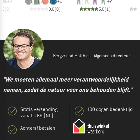
+
3
+
1
+
7
0,0
(
0
)
0,0
(
0
)
5,0
(
1
)
Bergvriend Matthias - Algemeen directeur
"We moeten allemaal meer verantwoordelijkheid
nemen, zodat de natuur voor ons behouden blijft."
Gratis verzending
100 dagen bedenktijd
vanaf € 69 (NL)
Achteraf betalen