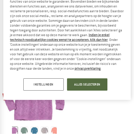
functies van onze website te garanderen. Bovendien bieden we bijkomende
diensten en functies aan, analyseren we ons dataverkeer, om inhouden en
reclame te personaliseren, resp. social-mediafuncties aan te bieden. Daardoor
zijn ook onze social-media-, reclame- en analysepartners op de hoogte van je
gebruik van onze website. Sommige daarvan bevinden zich in derde landen
DISANA
DISANA
zonder voldoende garanties om je gegevens te beschermen, bijvoorbeeld
Kid's Troyer Half-Zip
Kid's Wabenstrick-Pullover
tegen toegang door autoriteiten. Door het aanklikken van ‘Alles selecteren’ ga
Merinotrui
Wollen trui
je ermee akkoord dat we op deze manier te werk gaan.
Indien je enkel
technisch noodzakelijke cookies wenst te accepteren, klik dan hier
. Onder
€ 63,95
vanaf € 41,57
€ 53,95
vanaf € 35,07
‘Cookie-instellingen’ onderaan op onze website kun je je toestemming geven
(0)
(0)
en ook altijd weer intrekken. Je toestemming is vrijwillig, niet noodzakelijk
voor het gebruik van deze website en kan op elk moment worden ingetrokken
of voor de eerste keer worden gegeven onder "Cookie-instellingen" onderaan
op onze website. Uitgebreide informatie hierover, inclusief de risico's van
doorgiften naar derde landen, vind je in onze
privacyverklaring
.
INSTELLINGEN
ALLES SELECTEREN
tot -40%