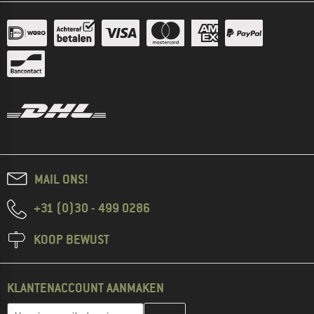
MAIL ONS!
+31 (0)30 - 499 0286
KOOP BEWUST
KLANTENACCOUNT AANMAKEN
Vul je e-mailadres hier in en maak in de volgende stap je klanten
E-mailadres