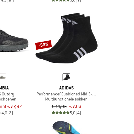
4,1
(17)
5,0
(1)
-53%
MBIA
ADIDAS
S Outdry
Performancef Cushioned Mid 3-Pack
tschoenen
Multifunctionele sokken
naf € 77,97
€ 14,95
€ 7,03
4,0
(2)
5,0
(4)