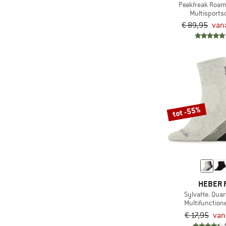
(12)
Peakfreak Roam
Sneeuwschoenwandelen
Multisport
(2)
Sweet Protection
(7)
Snowboarden
€ 89,95
van
(7)
The North Face
(119)
Speedhiking
(7)
Toerskiën
(402)
Trailrunning
(356)
Trekking
(27)
Triatlon
tot -55%
(55)
Via ferrata
(1.318)
Vrije tijd
(814)
Wandelen
(23)
Watersport
(187)
Wielrennen
HEBER 
SylvaHe. Quar
(28)
Wintersport
Multifunction
(82)
Work-out
€ 17,95
van