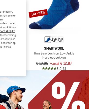
tot -35%
garanderen.
en reclame te
 en
landen zonder
et aanklikken
noodzakelijke
je toestemming
eze website en
" onderaan op
je in onze
MUT
SMARTWOOL
rew 3-Pack
Run Zero Cushion Low Ankle
nele sokken
Hardloopsokken
€ 17,96
€ 19,95
vanaf € 12,97
5,0
(3)
5,0
(3)