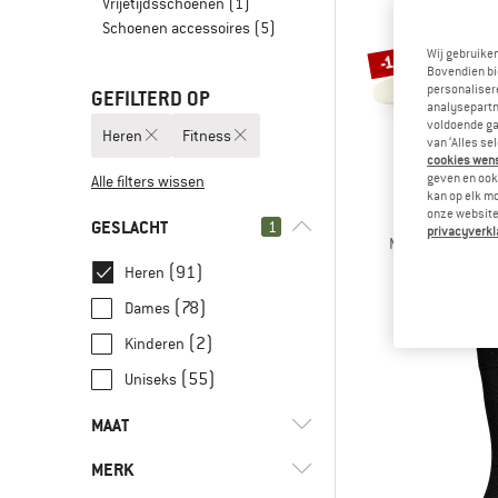
Vrijetijdsschoenen
(1)
Schoenen accessoires
(5)
Wij gebruike
-15%
Bovendien bi
personalisere
GEFILTERD OP
analysepartn
voldoende ga
Heren
Fitness
van ‘Alles se
cookies wenst
geven en ook 
Alle filters wissen
kan op elk m
onze website.
ALPACASO
GESLACHT
1
privacyverkl
Merino Lifestyle
Merinos
(91)
Heren
€ 19,95
€
(78)
Dames
(2)
Kinderen
(55)
Uniseks
MAAT
MERK
34
35
36
37
38