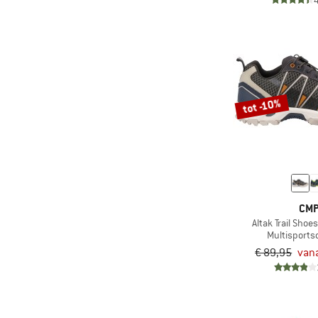
(18)
Zwemmen
tot -10%
CM
Altak Trail Shoe
Multisport
€ 89,95
vana