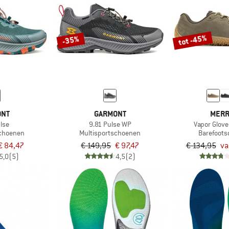
tot -45%
-35%
ONT
GARMONT
MERR
lse
9.81 Pulse WP
Vapor Glove
schoenen
Multisportschoenen
Barefoot
€ 84,47
€ 149,95
€ 97,47
€ 134,95
va
5,0
(5)
4,5
(2)