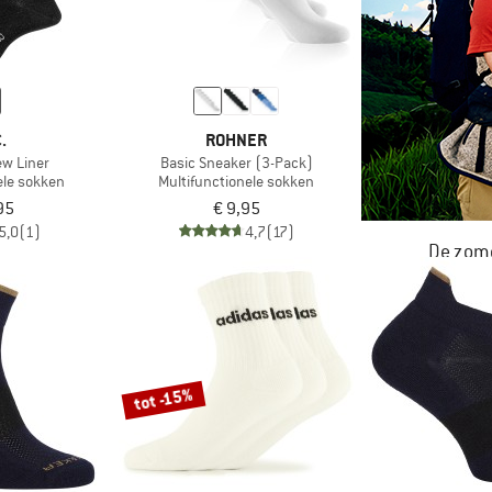
.
ROHNER
w Liner
Basic Sneaker (3-Pack)
ele sokken
Multifunctionele sokken
95
€ 9,95
5,0
(1)
4,7
(17)
De zome
NU TOT MA
tot -15%