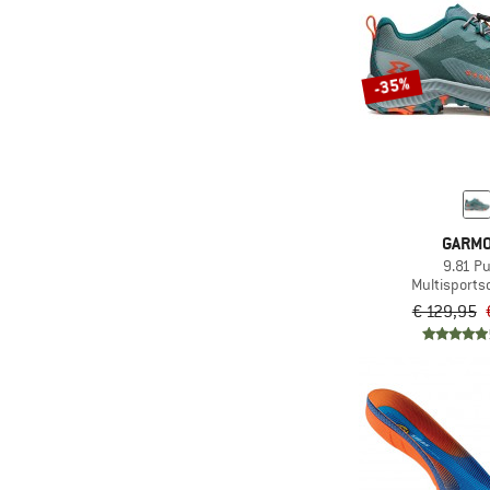
-35%
GARM
9.81 Pu
Multisport
€ 129,95