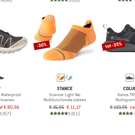
4,4
(68)
5,0
(8)
tot -35%
-30%
P
STANCE
COLU
s Waterproof
Scanner Light Tab
Konos TR
schoenen
Multifunctionele sokken
Multispor
f € 80,96
€ 15,95
€ 11,17
€ 119,95
va
3,9
(7)
5,0
(1)