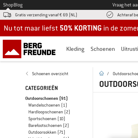
Naar
Shop
Blog
Vraag het a
Gratis verzending vanaf € 69 (NL)
Achteraf b
Nu tot maar liefst -50% in de zomersale!
Kleding
Schoenen
Uitrust
Startpagina
Schoenen overzicht
/
Outdoorscho
OUTDOORSC
CATEGORIEËN
Outdoorschoenen
(91)
Wandelschoenen
(1)
Hardloopschoenen
(2)
Sportschoenen
(10)
Barefootschoenen
(2)
Outdoorsokken
(71)