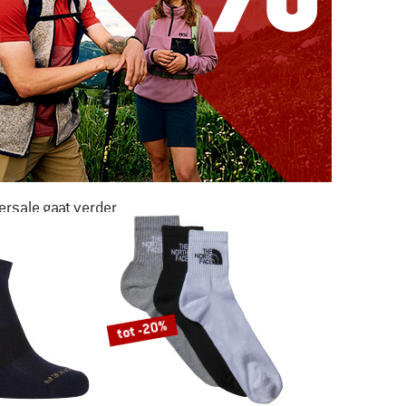
rsale gaat verder
AR LIEFST -50%
NAAR DE SALE
tot -20%