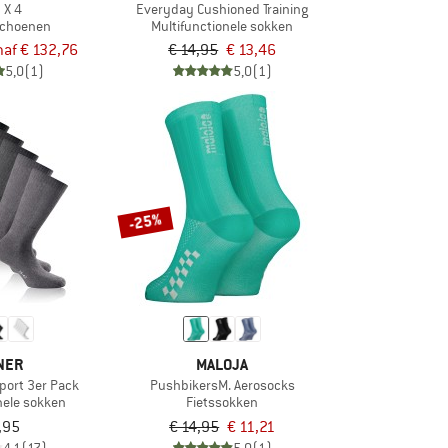
 X 4
Everyday Cushioned Training
schoenen
Multifunctionele sokken
af € 132,76
€ 14,95
€ 13,46
5,0
(1)
5,0
(1)
-25%
NER
MALOJA
port 3er Pack
PushbikersM. Aerosocks
nele sokken
Fietssokken
,95
€ 14,95
€ 11,21