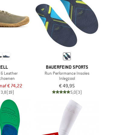
ELL
BAUERFEIND SPORTS
 6 Leather
Run Performance Insoles
schoenen
Inlegzool
naf € 74,22
€ 49,95
3,8
(19)
5,0
(3)