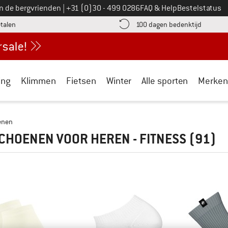
Bel ons op
an de bergvrienden
|
+31 (0)30 - 499 0286
FAQ & Help
Bestelstatus
vind de betalingsinformatie hier! Opent in een infovak
Vind de b
etalen
100 dagen bedenktijd
ing
Klimmen
Fietsen
Winter
Alle sporten
Merken
enen
HOENEN VOOR HEREN - FITNESS
(91)