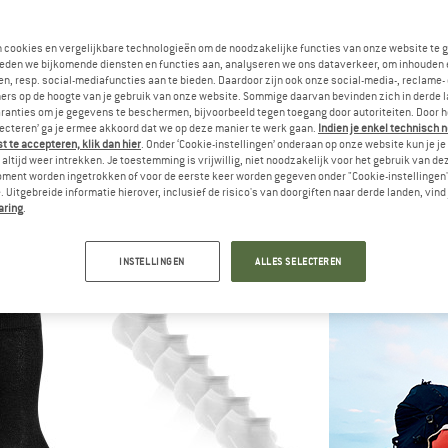
n cookies en vergelijkbare technologieën om de noodzakelijke functies van onze website te 
-10%
eden we bijkomende diensten en functies aan, analyseren we ons dataverkeer, om inhouden 
n, resp. social-mediafuncties aan te bieden. Daardoor zijn ook onze social-media-, reclame-
ers op de hoogte van je gebruik van onze website. Sommige daarvan bevinden zich in derde 
ranties om je gegevens te beschermen, bijvoorbeeld tegen toegang door autoriteiten. Door h
lecteren’ ga je ermee akkoord dat we op deze manier te werk gaan.
Indien je enkel technisch 
 te accepteren, klik dan hier
. Onder ‘Cookie-instellingen’ onderaan op onze website kun je 
altijd weer intrekken. Je toestemming is vrijwillig, niet noodzakelijk voor het gebruik van d
oment worden ingetrokken of voor de eerste keer worden gegeven onder "Cookie-instellingen
 Uitgebreide informatie hierover, inclusief de risico's van doorgiften naar derde landen, vind 
CKS&CO
MAMMUT
MAM
aring
.
 Ankle 2-Pack
Everyday Low 3-Pack
Everyday C
okken
Multifunctionele sokken
Multifunctio
 16,96
€ 12,95
€ 19,95
INSTELLINGEN
ALLES SELECTEREN
5,0
(1)
5,0
(9)