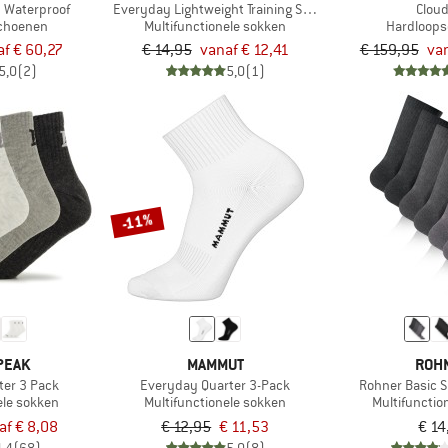
 Waterproof
Everyday Lightweight Training Sock
Cloud
schoenen
Multifunctionele sokken
Hardloop
af € 60,27
€ 14,95
vanaf € 12,41
€ 159,95
van
5,0
(2)
5,0
(1)
-11%
PEAK
MAMMUT
ROH
ter 3 Pack
Everyday Quarter 3-Pack
Rohner Basic S
ele sokken
Multifunctionele sokken
Multifunctio
af € 8,08
€ 12,95
€ 11,53
€ 14