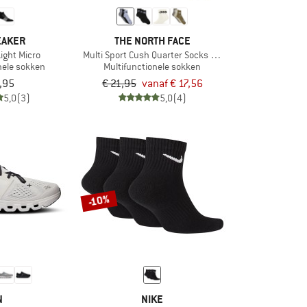
EAKER
THE NORTH FACE
Light Micro
Multi Sport Cush Quarter Socks 3-Pack
nele sokken
Multifunctionele sokken
,95
€ 21,95
vanaf € 17,56
5,0
(3)
5,0
(4)
-10%
N
NIKE