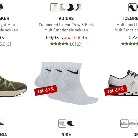
AKER
ADIDAS
ICEBR
ight Mini
Cushioned Linear Crew 3-Pack
Multisport 
ele sokken
Multifunctionele sokken
Multifunctio
95
€ 9,95
vanaf € 8,46
€ 22
5,0
(2)
4,8
(10)
tot -17%
tot -17%
BIA
NIKE
O