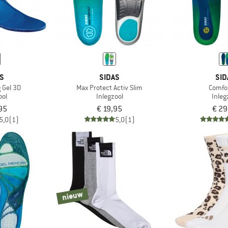
S
SIDAS
SID
 Gel 3D
Max Protect Activ Slim
Comfo
ool
Inlegzool
Inleg
95
€ 19,95
€ 29
5,0
(1)
5,0
(1)
nieuw