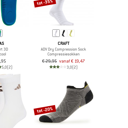
tot -35%
AS
CRAFT
rt 3D
ADV Dry Compression Sock
zool
Compressiesokken
,95
€ 29,95
vanaf € 19,47
5,0
(2)
3,0
(2)
tot -20%