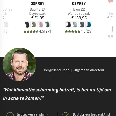
MERK
MERK
M
EY
OSPREY
OSPREY
O
Artikel
Artikel
Ar
pest 22
Daylite 13
Talon 22
Ke
roep
Productgroep
Productgroep
Prod
gzak
Dagrugzak
Wandelrugzak
Trek
ijs
Prijs
Prijs
,95
€ 74,95
€ 139,95
€ 23
€
5,0
(
1
)
4,5
(
27
)
4,8
(
25
)
Bergvriend Ronny - Algemeen directeur
"Wat klimaatbescherming betreft, is het nu tijd om
in actie te komen!"
Gratis verzending
100 dagen bedenktijd