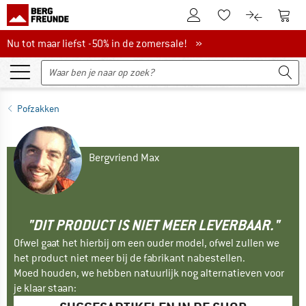
De klantenaccount
Naar
Naar de verlanglijs
Naar de pro
Nu tot maar liefst -50% in de zomersale!
Nu tot maar liefst -50% in de zomersale! »
Pofzakken
Bergvriend Max
"DIT PRODUCT IS NIET MEER LEVERBAAR."
Ofwel gaat het hierbij om een ouder model, ofwel zullen we
het product niet meer bij de fabrikant nabestellen.
Moed houden, we hebben natuurlijk nog alternatieven voor
je klaar staan: