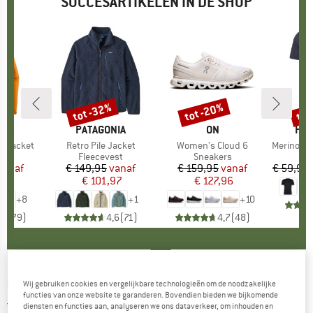
SUCCESARTIKELEN IN DE SHOP
%
tot -32%
tot -20%
tot
Korting
Korting
Kort
NIA
MERK
PATAGONIA
MERK
ON
ME
HEB
3L Jacket
Artikel
Retro Pile Jacket
Artikel
Women's Cloud 6
Artikel
MerinoMix150 Pi
tgroep
as
Productgroep
Fleecevest
Productgroep
Sneakers
Pr
Me
ijs
rlaagde prijs
vanaf
€ 149,95
Prijs
Verlaagde prijs
vanaf
€ 159,95
Prijs
Verlaagde prijs
vanaf
€ 59,95
,97
€ 101,97
€ 127,96
+
8
+
1
+
10
,7
(
79
)
4,6
(
71
)
4,7
(
48
)
OSPREY
-
Zealot Chalk Bag - Pofzakje
Wij gebruiken cookies en vergelijkbare technologieën om de noodzakelijke
functies van onze website te garanderen. Bovendien bieden we bijkomende
5,0
(1)
diensten en functies aan, analyseren we ons dataverkeer, om inhouden en