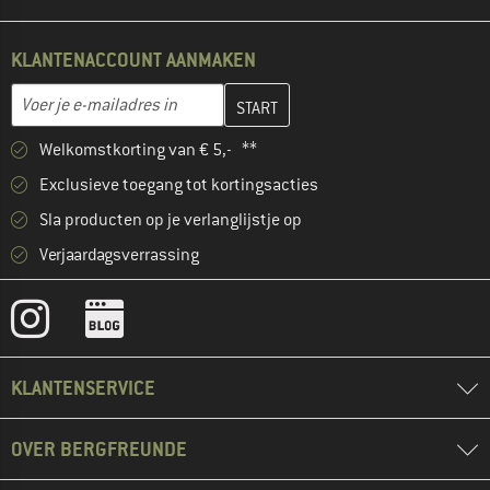
KLANTENACCOUNT AANMAKEN
Vul je e-mailadres hier in en maak in de volgende stap je klanten
E-mailadres
Welkomstkorting van € 5,- **
Exclusieve toegang tot kortingsacties
Sla producten op je verlanglijstje op
Verjaardagsverrassing
KLANTENSERVICE
OVER BERGFREUNDE