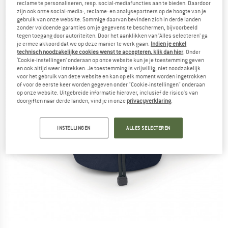
reclame te personaliseren, resp. social-mediafuncties aan te bieden. Daardoor
zijn ook onze social-media-, reclame- en analysepartners op de hoogte van je
gebruik van onze website. Sommige daarvan bevinden zich in derde landen
zonder voldoende garanties om je gegevens te beschermen, bijvoorbeeld
tegen toegang door autoriteiten. Door het aanklikken van ‘Alles selecteren’ ga
je ermee akkoord dat we op deze manier te werk gaan.
Indien je enkel
technisch noodzakelijke cookies wenst te accepteren, klik dan hier
. Onder
‘Cookie-instellingen’ onderaan op onze website kun je je toestemming geven
en ook altijd weer intrekken. Je toestemming is vrijwillig, niet noodzakelijk
voor het gebruik van deze website en kan op elk moment worden ingetrokken
of voor de eerste keer worden gegeven onder "Cookie-instellingen" onderaan
op onze website. Uitgebreide informatie hierover, inclusief de risico's van
doorgiften naar derde landen, vind je in onze
privacyverklaring
.
INSTELLINGEN
ALLES SELECTEREN