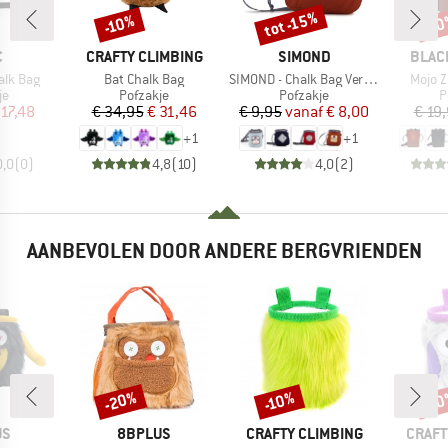
tot -15%
-10%
-1
Korting
Korting
Kort
K
MERK
MERK
MERK
C
CRAFTY CLIMBING
SIMOND
BLAC
Artikel
Artikel
Artikel
alk Bag
Bat Chalk Bag
SIMOND - Chalk Bag Vertika
Mojo Z
tgroep
Productgroep
Productgroep
P
je
Pofzakje
Pofzakje
P
ijs
rlaagde prijs
Prijs
Verlaagde prijs
Prijs
Verlaagde prijs
 17,48
€ 34,95
€ 31,46
€ 9,95
vanaf
€ 8,00
€ 19
+
1
+
1
0,0
(
0
)
4,8
(
10
)
4,0
(
2
)
AANBEVOLEN DOOR ANDERE BERGVRIENDEN
-20%
-10%
-1
Korting
Korting
Kort
MERK
MERK
MERK
US
8BPLUS
CRAFTY CLIMBING
CRAFT