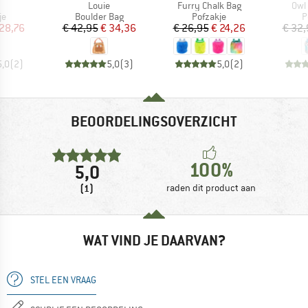
el
Artikel
Artikel
Arti
Louie
Furry Chalk Bag
Owl
tgroep
Productgroep
Productgroep
P
je
Boulder Bag
Pofzakje
P
ijs
rlaagde prijs
Prijs
Verlaagde prijs
Prijs
Verlaagde prijs
28,76
€ 42,95
€ 34,36
€ 26,95
€ 24,26
€ 32,
5,0
(
2
)
5,0
(
3
)
5,0
(
2
)
BEOORDELINGSOVERZICHT
100%
5,0
(1)
raden dit product aan
WAT VIND JE DAARVAN?
STEL EEN VRAAG