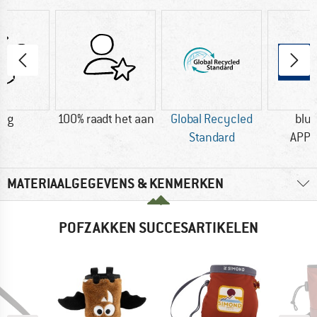
0 g
100% raadt het aan
Global Recycled
blu
Standard
APP
MATERIAALGEGEVENS & KENMERKEN
POFZAKKEN SUCCESARTIKELEN