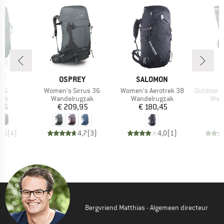
MERK
MERK
EY
OSPREY
SALOMON
I
Artikel
Artikel
Artikel
 36
Women's Sirrus 36
Women's Aerotrek 38
Outdoor Mid
groep
Productgroep
Productgroep
Prod
zak
Wandelrugzak
Wandelrugzak
Wan
ijs
Prijs
Prijs
,95
€ 209,95
€ 180,45
€
4,5
(
4
)
4,7
(
3
)
4,0
(
1
)
Bergvriend Matthias - Algemeen directeur