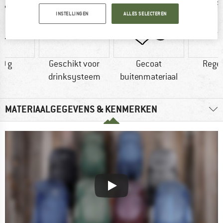
INSTELLINGEN
ALLES SELECTEREN
0 g
Geschikt voor
Gecoat
Rege
drinksysteem
buitenmateriaal
MATERIAALGEGEVENS & KENMERKEN