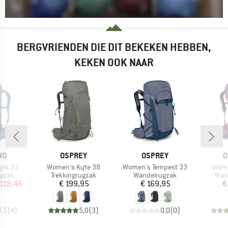
BERGVRIENDEN DIE DIT BEKEKEN HEBBEN,
KEKEN OOK NAAR
MERK
MERK
M
NO
OSPREY
OSPREY
O
Artikel
Artikel
Artike
ile 33
Women's Kyte 38
Women's Tempest 33
Wome
roep
Productgroep
Productgroep
Prod
gzak
Trekkingrugzak
Wandelrugzak
Wan
ijs
rlaagde prijs
Prijs
Prijs
 118,46
€ 199,95
€ 169,95
€
4,5
(
4
)
5,0
(
3
)
0,0
(
0
)