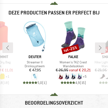
DEZE PRODUCTEN PASSEN ER PERFECT BIJ
tot -25%
tot
Korting
Kort
MERK
MERK
ME
UMMIT
DEUTER
FALKE
SM
Artikel
Artikel
Artikel
Dry Bag
Streamer II
Women's TK2 Crest
Hike Ligh
ctgroep
Productgroep
Productgroep
Prod
k
Drinksysteem
Wandelsokken
Wan
ijs
rlaagde prijs
Prijs
Prijs
Verlaagde prijs
f
€ 11,01
€ 47,95
€ 26,95
vanaf
€ 20,21
€ 23,95
+
1
+
5
,8
(
18
)
5,0
(
1
)
4,9
(
15
)
BEOORDELINGSOVERZICHT