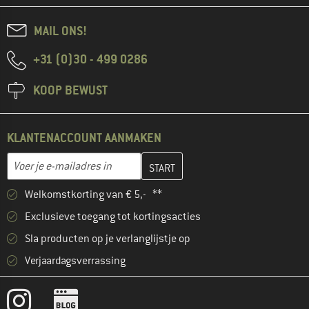
MAIL ONS!
+31 (0)30 - 499 0286
KOOP BEWUST
KLANTENACCOUNT AANMAKEN
Vul je e-mailadres hier in en maak in de volgende stap je klanten
E-mailadres
Welkomstkorting van € 5,- **
Exclusieve toegang tot kortingsacties
Sla producten op je verlanglijstje op
Verjaardagsverrassing