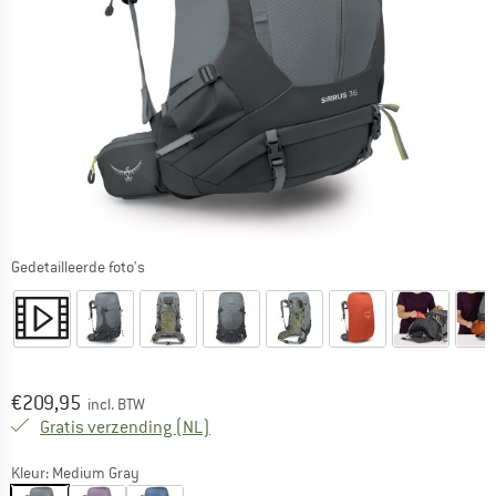
Gedetailleerde foto's
Prijs:
€
209,95
incl. BTW
Nederland. Informatie over de verzend
Gratis verzending
(NL)
Kleur:
Medium Gray