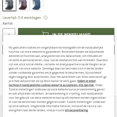
De link wordt geopend in een infovak en be
Levertijd: 3-4 werkdagen
Aantal:
IN DE WINKELMAND
Wij gebruiken cookies en vergelijkbare technologieën om de noodzakelijke
ONTHOUDEN
VERGELIJKEN
functies van onze website te garanderen. Bovendien bieden we bijkomende
diensten en functies aan, analyseren we ons dataverkeer, om inhouden en
reclame te personaliseren, resp. social-mediafuncties aan te bieden. Daardoor
Vind hier de verzendinform
Gratis verzending vanaf € 69 (NL)
zijn ook onze social-media-, reclame- en analysepartners op de hoogte van je
gebruik van onze website. Sommige daarvan bevinden zich in derde landen
Vind de betalingsinformatie hier! Opent
100 dagen bedenktijd
zonder voldoende garanties om je gegevens te beschermen, bijvoorbeeld
> 4.000.000 tevreden klanten
tegen toegang door autoriteiten. Door het aanklikken van ‘Alles selecteren’ ga
je ermee akkoord dat we op deze manier te werk gaan.
Indien je enkel
Alle artikelen in voorraad
technisch noodzakelijke cookies wenst te accepteren, klik dan hier
. Onder
‘Cookie-instellingen’ onderaan op onze website kun je je toestemming geven
en ook altijd weer intrekken. Je toestemming is vrijwillig, niet noodzakelijk
voor het gebruik van deze website en kan op elk moment worden ingetrokken
of voor de eerste keer worden gegeven onder "Cookie-instellingen" onderaan
IN EEN OOGOPSLAG
op onze website. Uitgebreide informatie hierover, inclusief de risico's van
doorgiften naar derde landen, vind je in onze
privacyverklaring
.