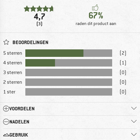
67%
4,7
(3)
raden dit product aan
BEOORDELINGEN
5 sterren
(2)
4 sterren
(1)
3 sterren
(0)
2 sterren
(0)
1 ster
(0)
VOORDELEN
NADELEN
GEBRUIK