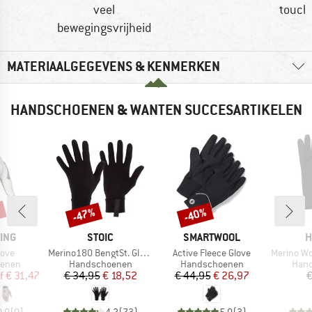
veel
touch
bewegingsvrijheid
MATERIAALGEGEVENS & KENMERKEN
HANDSCHOENEN & WANTEN SUCCESARTIKELEN
%
-47%
-40%
Korting
Korting
MERK
MERK
M
ING
STOIC
SMARTWOOL
H
Artikel
Artikel
Artikel
love
Merino180 BengtSt. Glove
Active Fleece Glove
Merino Wool Li
oep
Productgroep
Productgroep
Prod
enen
Handschoenen
Handschoenen
Han
ijs
rlaagde prijs
Prijs
Verlaagde prijs
Prijs
Verlaagde prijs
f
€ 31,47
€ 34,95
€ 18,52
€ 44,95
€ 26,97
€
0,0
(
0
)
4,2
(
73
)
5,0
(
3
)