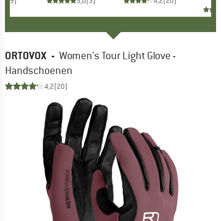
4,9
(
9
)
5,0
(
3
)
4,2
(
20
)
ORTOVOX
-
Women's Tour Light Glove -
Handschoenen
4,2
(20)