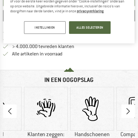
of voor de eerste keer worden gegeven onder "Cookie-instellingen" onderaan
op onze website. Uitgebreide informatie hierover, inclusief de risico's van
doorgiften naar derde landen, vind je in onze
privacyverklaring
.
ONTHOUDEN
VERGELIJKEN
INSTELLINGEN
ALLES SELECTEREN
Vind hier de verzendinform
Gratis verzending vanaf € 69 (NL)
Vind de betalingsinformatie hier! Opent
100 dagen bedenktijd
> 4.000.000 tevreden klanten
Alle artikelen in voorraad
IN EEN OOGOPSLAG
ol
Klanten zeggen:
Handschoenen
Compat