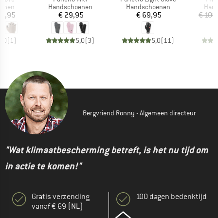
oep
Productgroep
Productgroep
Prod
enen
Handschoenen
Handschoenen
Han
ijs
Prijs
Prijs
39,95
€ 29,95
€ 69,95
€ 109
5,0
(
1
)
5,0
(
3
)
5,0
(
11
)
Bergvriend Ronny - Algemeen directeur
"Wat klimaatbescherming betreft, is het nu tijd om
in actie te komen!"
Gratis verzending
100 dagen bedenktijd
vanaf € 69 (NL)