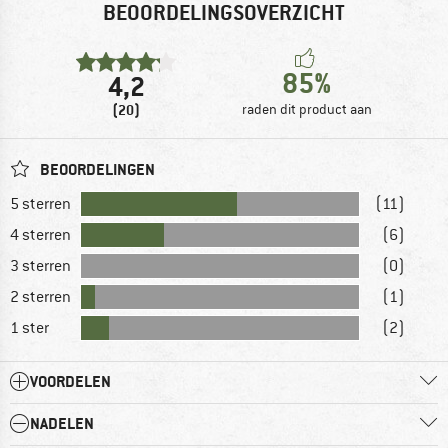
BEOORDELINGSOVERZICHT
85%
4,2
(20)
raden dit product aan
BEOORDELINGEN
5 sterren
(11)
4 sterren
(6)
3 sterren
(0)
2 sterren
(1)
1 ster
(2)
VOORDELEN
NADELEN