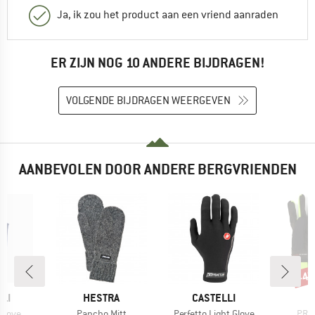
Ja, ik zou het product aan een vriend aanraden
ER ZIJN NOG 10 ANDERE BIJDRAGEN!
VOLGENDE BIJDRAGEN WEERGEVEN
AANBEVOLEN DOOR ANDERE BERGVRIENDEN
-4
Kort
MERK
MERK
LI
HESTRA
CASTELLI
Artikel
Artikel
Artik
Glove
Pancho Mitt
Perfetto Light Glove
PRC 