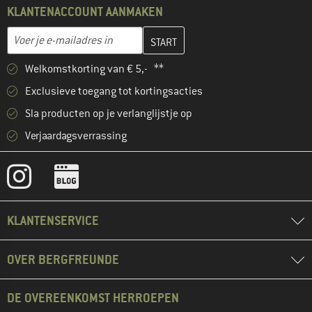
KLANTENACCOUNT AANMAKEN
Vul je e-mailadres hier in en maak in de volgende stap je klanten
E-mailadres
Welkomstkorting van € 5,- **
Exclusieve toegang tot kortingsacties
Sla producten op je verlanglijstje op
Verjaardagsverrassing
KLANTENSERVICE
OVER BERGFREUNDE
DE OVEREENKOMST HERROEPEN