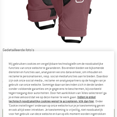
Gedetailleerde foto's
Wij gebruiken cookies en vergelijkbare technologieën om de noodzakelijke
functies van onze website te garanderen. Bovendien bieden we bijkomende
diensten en functies aan, analyseren we ons dataverkeer, om inhouden en
reclame te personaliseren, resp. social-mediafuncties aan te bieden. Daardoor
zijn ook onze social-media-, reclame- en analysepartners op de hoogte van je
Prijs:
€
79,95
incl. BTW
gebruik van onze website. Sommige daarvan bevinden zich in derde landen
Nederland. Informatie over de verzend
Gratis verzending
(NL)
zonder voldoende garanties om je gegevens te beschermen, bijvoorbeeld
tegen toegang door autoriteiten. Door het aanklikken van ‘Alles selecteren’ ga
je ermee akkoord dat we op deze manier te werk gaan.
Indien je enkel
De link wordt geopend in een infova
Artikel momenteel helaas uitverkocht.
technisch noodzakelijke cookies wenst te accepteren, klik dan hier
. Onder
‘Cookie-instellingen’ onderaan op onze website kun je je toestemming geven
en ook altijd weer intrekken. Je toestemming is vrijwillig, niet noodzakelijk
voor het gebruik van deze website en kan op elk moment worden ingetrokken
KENNISGEVING AANMAKEN