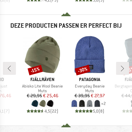
DEZE PRODUCTEN PASSEN ER PERFECT BIJ
-30%
-15%
-1
Korting
Korting
Kort
MERK
MERK
ME
ID
FJÄLLRÄVEN
PATAGONIA
FJÄ
Artikel
Artikel
Artikel
just
Abisko Lite Wool Beanie
Everyday Beanie
Bergtagen Me
ctgroep
Productgroep
Productgroep
P
n
Muts
Muts
C
ijs
rlaagde prijs
Prijs
Verlaagde prijs
Prijs
Verlaagde prijs
 76,46
€ 29,95
€ 25,46
€ 39,95
€ 27,97
€ 44
+
2
4,1
(
7
)
4,5
(
22
)
5,0
(
8
)