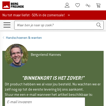
De klantenaccount
Naar
Naar de verlanglijs
Naar de pro
Nu tot maar liefst -50% in de zomersale!
Nu tot maar liefst -50% in de zomersale! »
Handschoenen & wanten
Bergvriend Hannes
"BINNENKORT IS HET ZOVER!"
Dit product hebben we al voor jou besteld. Nu wachten we er
zelf nog op tot de eerste levering bij ons aankomt.
Stuur me een e-mail wanneer het artikel beschikbaar is: