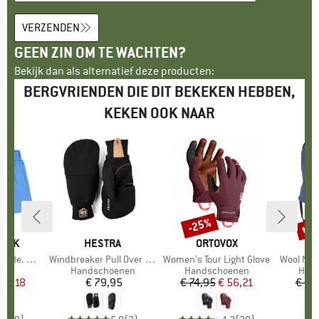
VERZENDEN
GEEN ZIN OM TE WACHTEN?
Bekijk dan als alternatief deze producten:
BERGVRIENDEN DIE DIT BEKEKEN HEBBEN,
KEKEN OOK NAAR
tot
-25%
Korting
Kort
PEAK
MERK
HESTRA
MERK
ORTOVOX
ardshorts
Artikel
Windbreaker Pull Over Mitt
Artikel
Women's Tour Light Glove
Artikel
Wool Nallu
groep
ort
Productgroep
Handschoenen
Productgroep
Handschoenen
Prod
Han
ijs
rlaagde prijs
 13,18
€ 79,95
Prijs
€ 74,95
Prijs
Verlaagde prijs
€ 56,21
€ 11
€