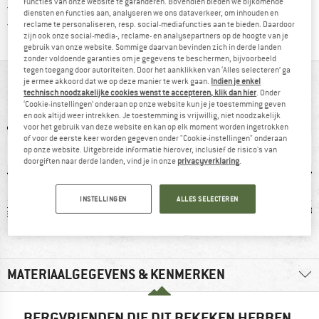
functies van onze website te garanderen. Bovendien bieden we bijkomende
> 4.000.000 tevreden klanten
diensten en functies aan, analyseren we ons dataverkeer, om inhouden en
Alle artikelen in voorraad
reclame te personaliseren, resp. social-mediafuncties aan te bieden. Daardoor
zijn ook onze social-media-, reclame- en analysepartners op de hoogte van je
gebruik van onze website. Sommige daarvan bevinden zich in derde landen
zonder voldoende garanties om je gegevens te beschermen, bijvoorbeeld
tegen toegang door autoriteiten. Door het aanklikken van ‘Alles selecteren’ ga
IN EEN OOGOPSLAG
je ermee akkoord dat we op deze manier te werk gaan.
Indien je enkel
technisch noodzakelijke cookies wenst te accepteren, klik dan hier
. Onder
‘Cookie-instellingen’ onderaan op onze website kun je je toestemming geven
en ook altijd weer intrekken. Je toestemming is vrijwillig, niet noodzakelijk
voor het gebruik van deze website en kan op elk moment worden ingetrokken
of voor de eerste keer worden gegeven onder "Cookie-instellingen" onderaan
op onze website. Uitgebreide informatie hierover, inclusief de risico's van
doorgiften naar derde landen, vind je in onze
privacyverklaring
.
INSTELLINGEN
ALLES SELECTEREN
 g
100% raadt het aan
Klanten zeggen:
Sneld
goed model
MATERIAALGEGEVENS & KENMERKEN
BERGVRIENDEN DIE DIT BEKEKEN HEBBEN,