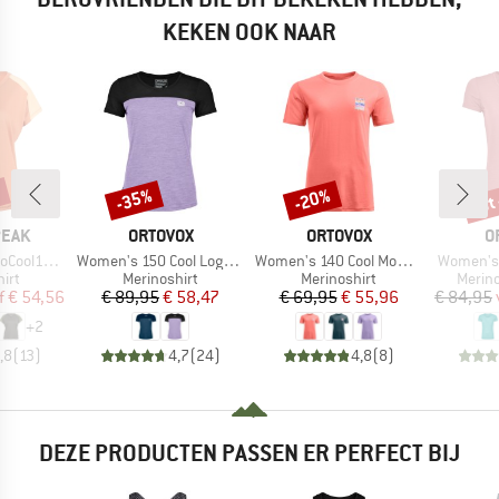
KEKEN OOK NAAR
%
tot
-35%
-20%
Korting
Korting
Kort
MERK
MERK
M
PEAK
ORTOVOX
ORTOVOX
O
Artikel
Artikel
Artikel
enHe. T-Shirt
Women's 150 Cool Logo T-Shirt
Women's 140 Cool Mountain Gradient T-Shirt
Women's 
groep
Productgroep
Productgroep
Produ
irt
Merinoshirt
Merinoshirt
Merin
ijs
rlaagde prijs
Prijs
Verlaagde prijs
Prijs
Verlaagde prijs
f
€ 54,56
€ 89,95
€ 58,47
€ 69,95
€ 55,96
€ 84,95
+
2
,8
(
13
)
4,7
(
24
)
4,8
(
8
)
DEZE PRODUCTEN PASSEN ER PERFECT BIJ