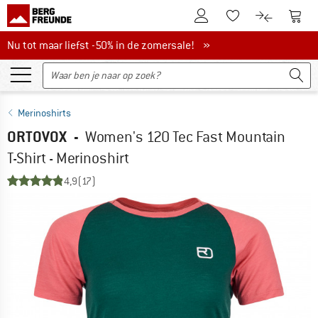
De klantenaccount
Naar
Naar de verlanglijs
Naar de pro
Nu tot maar liefst -50% in de zomersale!
Nu tot maar liefst -50% in de zomersale! »
Merinoshirts
ORTOVOX
-
Women's 120 Tec Fast Mountain
T-Shirt - Merinoshirt
4,9
(17)