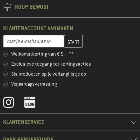
KOOP BEWUST
KLANTENACCOUNT AANMAKEN
Vul je e-mailadres hier in en maak in de volgende stap je klanten
E-mailadres
Welkomstkorting van € 5,- **
Exclusieve toegang tot kortingsacties
Sla producten op je verlanglijstje op
Verjaardagsverrassing
KLANTENSERVICE
OVER BERGFREUNDE