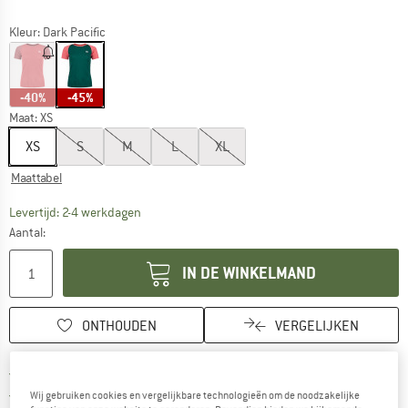
Kleur:
Dark Pacific
-40%
-45%
Maat:
XS
XS
S
M
L
XL
Maattabel
De link wordt geopend in een infovak en bevat le
Levertijd: 2-4 werkdagen
Aantal:
IN DE WINKELMAND
ONTHOUDEN
VERGELIJKEN
Vind hier de verzendinform
Gratis verzending vanaf € 69 (NL)
Vind de betalingsinformatie hier! Opent
100 dagen bedenktijd
Wij gebruiken cookies en vergelijkbare technologieën om de noodzakelijke