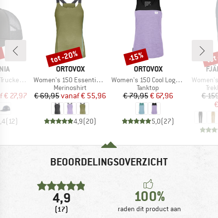
%
tot -20%
tot
-15%
Korting
Korting
Kort
MERK
MERK
ME
NIA
ORTOVOX
ORTOVOX
FJÄ
Artikel
Artikel
Artikel
cker Hat
Women's 150 Essential Top
Women's 150 Cool Logo Top
Women's 
ductgroep
Productgroep
Productgroep
Pro
Merinoshirt
Tanktop
Tre
ijs
rlaagde prijs
Prijs
Verlaagde prijs
Prijs
Verlaagde prijs
f
€ 27,97
€ 69,95
vanaf
€ 55,96
€ 79,95
€ 67,96
€ 15
€
,4
(
12
)
4,9
(
20
)
5,0
(
27
)
BEOORDELINGSOVERZICHT
100%
4,9
(17)
raden dit product aan