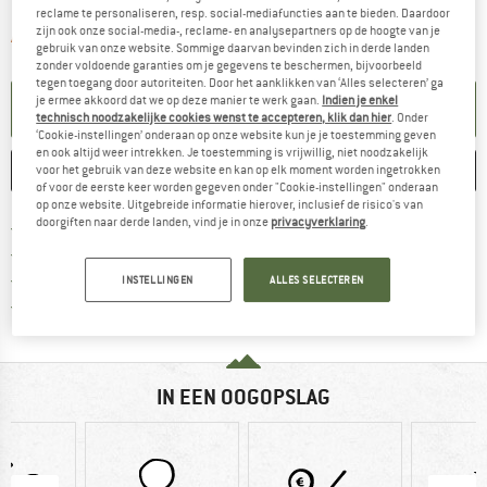
reclame te personaliseren, resp. social-mediafuncties aan te bieden. Daardoor
zijn ook onze social-media-, reclame- en analysepartners op de hoogte van je
De link wordt geopend in een infova
Artikel momenteel helaas uitverkocht.
gebruik van onze website. Sommige daarvan bevinden zich in derde landen
zonder voldoende garanties om je gegevens te beschermen, bijvoorbeeld
tegen toegang door autoriteiten. Door het aanklikken van ‘Alles selecteren’ ga
je ermee akkoord dat we op deze manier te werk gaan.
Indien je enkel
KENNISGEVING AANMAKEN
technisch noodzakelijke cookies wenst te accepteren, klik dan hier
. Onder
‘Cookie-instellingen’ onderaan op onze website kun je je toestemming geven
en ook altijd weer intrekken. Je toestemming is vrijwillig, niet noodzakelijk
ONTHOUDEN
VERGELIJKEN
voor het gebruik van deze website en kan op elk moment worden ingetrokken
of voor de eerste keer worden gegeven onder "Cookie-instellingen" onderaan
op onze website. Uitgebreide informatie hierover, inclusief de risico's van
doorgiften naar derde landen, vind je in onze
privacyverklaring
.
Vind hier de verzendinform
Gratis verzending vanaf € 69 (NL)
Vind de betalingsinformatie hier! Opent
100 dagen bedenktijd
> 4.000.000 tevreden klanten
INSTELLINGEN
ALLES SELECTEREN
Alle artikelen in voorraad
IN EEN OOGOPSLAG