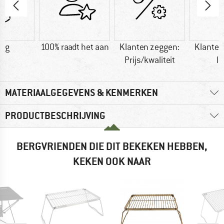
0 g
100% raadt het aan
Klanten zeggen:
Klanten
Prijs/kwaliteit
li
MATERIAALGEGEVENS & KENMERKEN
PRODUCTBESCHRIJVING
BERGVRIENDEN DIE DIT BEKEKEN HEBBEN,
KEKEN OOK NAAR