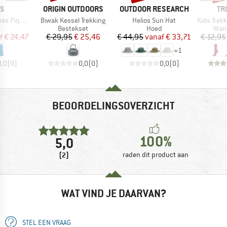
MERK
MERK
ME
AS
ORIGIN OUTDOORS
OUTDOOR RESEARCH
TR
Artikel
Artikel
Artikel
ué Shorts
Biwak Kessel Trekking
Helios Sun Hat
Kids Trekking Mi
uctgroep
Productgroep
Productgroep
Prod
Bestekset
Hoed
Wan
ijs
rlaagde prijs
Prijs
Verlaagde prijs
Prijs
Verlaagde prijs
f
€ 24,47
€ 29,95
€ 25,46
€ 44,95
vanaf
€ 33,71
€ 12,95
+
1
0,0
(
0
)
0,0
(
0
)
0,0
(
0
)
BEOORDELINGSOVERZICHT
100%
5,0
(2)
raden dit product aan
WAT VIND JE DAARVAN?
STEL EEN VRAAG