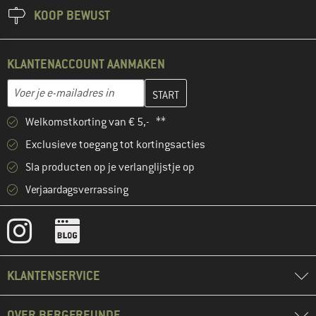
KOOP BEWUST
KLANTENACCOUNT AANMAKEN
Vul je e-mailadres hier in en maak in de volgende stap je klanten
E-mailadres
Welkomstkorting van € 5,- **
Exclusieve toegang tot kortingsacties
Sla producten op je verlanglijstje op
Verjaardagsverrassing
KLANTENSERVICE
OVER BERGFREUNDE