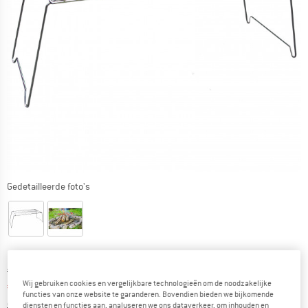
Gedetailleerde foto's
Oorspronkelijke prijs :
Prijs:
€
21,95
Wij gebruiken cookies en vergelijkbare technologieën om de noodzakelijke
€
18,66
incl. BTW
functies van onze website te garanderen. Bovendien bieden we bijkomende
Informatie over de verzendkosten. Opent in een infov
excl. Verzendkosten
diensten en functies aan, analyseren we ons dataverkeer, om inhouden en