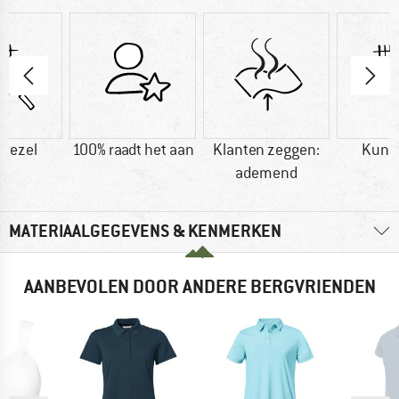
vezel
100% raadt het aan
Klanten zeggen:
Kuns
ademend
MATERIAALGEGEVENS & KENMERKEN
AANBEVOLEN DOOR ANDERE BERGVRIENDEN