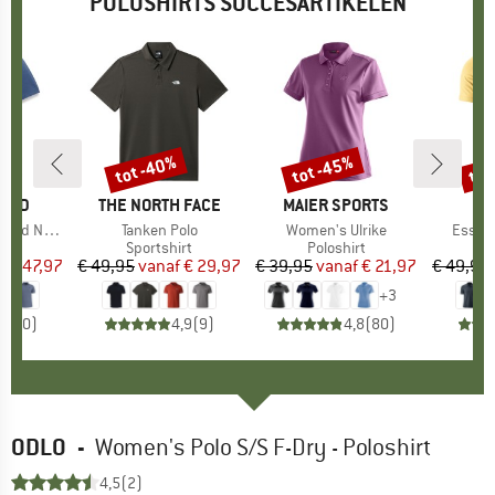
POLOSHIRTS SUCCESARTIKELEN
%
tot -40%
tot -45%
tot
Korting
Korting
Kort
LAND
MERK
THE NORTH FACE
MERK
MAIER SPORTS
ck S/S Polo
Artikel
Tanken Polo
Artikel
Women's Ulrike
Artikel
Essent
tgroep
rt
Productgroep
Sportshirt
Productgroep
Poloshirt
P
Fi
f
ijs
rlaagde prijs
€ 47,97
€ 49,95
vanaf
Prijs
Verlaagde prijs
€ 29,97
€ 39,95
vanaf
Prijs
Verlaagde prijs
€ 21,97
€ 49,95
+
3
0,0
(
0
)
4,9
(
9
)
4,8
(
80
)
ODLO
-
Women's Polo S/S F-Dry - Poloshirt
4,5
(2)