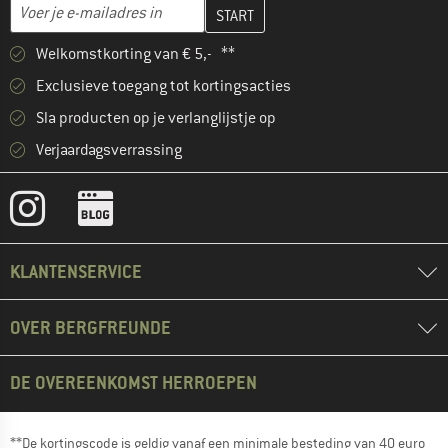
Vul je e-mailadres hier in en maak in de volgende stap je klanten
E-mailadres
Welkomstkorting van € 5,- **
Exclusieve toegang tot kortingsacties
Sla producten op je verlanglijstje op
Verjaardagsverrassing
KLANTENSERVICE
OVER BERGFREUNDE
DE OVEREENKOMST HERROEPEN
**De kortingscode is geldig vanaf een minimale besteding van 40 euro