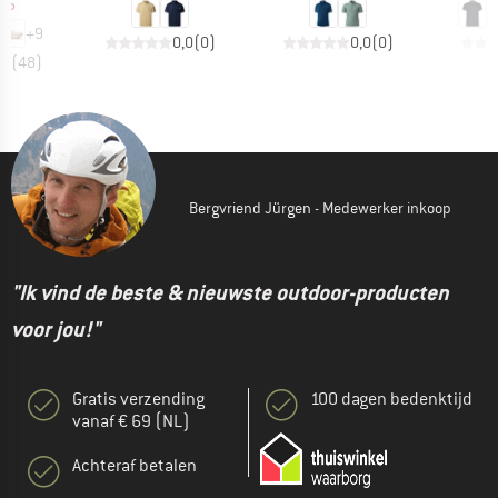
96
+
9
0,0
(
0
)
0,0
(
0
)
,7
(
48
)
Bergvriend Jürgen - Medewerker inkoop
"Ik vind de beste & nieuwste outdoor-producten
voor jou!"
Gratis verzending
100 dagen bedenktijd
vanaf € 69 (NL)
Achteraf betalen