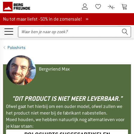
De klantenaccount
Naar
Naar de verlanglijs
Naar de pro
Nu tot maar liefst -50% in de zomersale!
Nu tot maar liefst -50% in de zomersale! »
Poloshirts
Bergvriend Max
"DIT PRODUCT IS NIET MEER LEVERBAAR."
Ofwel gaat het hierbij om een ouder model, ofwel zullen we
het product niet meer bij de fabrikant nabestellen.
Moed houden, we hebben natuurlijk nog alternatieven voor
je klaar staan: