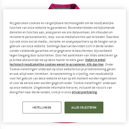
Wij gebruiken cookies en vergelijkbare technologieën om de noodzakelijke
functies van onze website te garanderen. Bovendien bieden we bijkomende
diensten en functies aan, analyseren we ons dataverkeer, om inhouden en
reclame te personaliseren, resp. social-mediafuncties aan te bieden. Daardoor
zijn ook onze social-media-, reclame- en analysepartners op de hoogte van je
gebruik van onze website. Sommige daarvan bevinden zich in derde landen
zonder voldoende garanties om je gegevens te beschermen, bijvoorbeeld
tegen toegang door autoriteiten. Door het aanklikken van ‘Alles selecteren’ ga
je ermee akkoord dat we op deze manier te werk gaan.
Indien je enkel
technisch noodzakelijke cookies wenst te accepteren, klik dan hier
. Onder
‘Cookie-instellingen’ onderaan op onze website kun je je toestemming geven
en ook altijd weer intrekken. Je toestemming is vrijwillig, niet noodzakelijk
voor het gebruik van deze website en kan op elk moment worden ingetrokken
of voor de eerste keer worden gegeven onder "Cookie-instellingen" onderaan
op onze website. Uitgebreide informatie hierover, inclusief de risico's van
doorgiften naar derde landen, vind je in onze
privacyverklaring
.
INSTELLINGEN
ALLES SELECTEREN