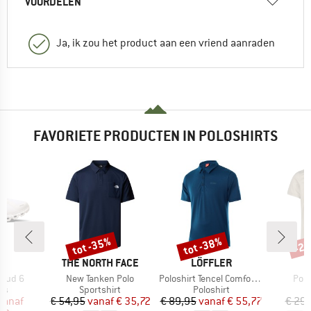
VOORDELEN
Ja, ik zou het product aan een vriend aanraden
FAVORIETE PRODUCTEN IN POLOSHIRTS
%
tot -35%
tot -38%
-2
Korting
Korting
Kort
RK
MERK
MERK
THE NORTH FACE
LÖFFLER
Artikel
Artikel
Artik
loud 6
New Tanken Polo
Poloshirt Tencel Comfort Fit
Polo
tgroep
Productgroep
Productgroep
P
rs
Sportshirt
Poloshirt
P
ijs
rlaagde prijs
Prijs
Verlaagde prijs
Prijs
Verlaagde prijs
vanaf
€ 54,95
vanaf
€ 35,72
€ 89,95
vanaf
€ 55,77
€ 29,