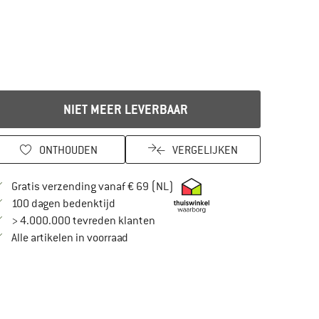
NIET MEER LEVERBAAR
ONTHOUDEN
VERGELIJKEN
Vind hier de verzendinformatie
Gratis verzending vanaf € 69 (NL)
Vind de betalingsinformatie hier! Opent in
100 dagen bedenktijd
> 4.000.000 tevreden klanten
Alle artikelen in voorraad