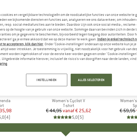
n cookies en vergelijkbare technologieën om de noodzakelijke functies van onze website te 
eden we bijkomende diensten en functies aan, analyseren we ons dataverkeer, om inhouden 
n, resp. social-mediafuncties aan te bieden. Daardoor zijn ook onze social-media-, reclame-
ers op de hoogte van je gebruik van onze website. Sommige daarvan bevinden zich in derde 
ranties om je gegevens te beschermen, bijvoorbeeld tegen toegang door autoriteiten. Door h
lecteren’ ga je ermee akkoord dat we op deze manier te werk gaan.
Indien je enkel technisch 
 te accepteren, klik dan hier
. Onder ‘Cookie-instellingen’ onderaan op onze website kun je 
altijd weer intrekken. Je toestemming is vrijwillig, niet noodzakelijk voor het gebruik van d
oment worden ingetrokken of voor de eerste keer worden gegeven onder "Cookie-instellingen
 Uitgebreide informatie hierover, inclusief de risico's van doorgiften naar derde landen, vind 
aring
.
tot -43%
tot -30%
Korting
Korting
INSTELLINGEN
ALLES SELECTEREN
+
2
O
MERK
VAUDE
renda
Artikel
Women's Cyclist V
Artikel
Women's 
tgroep
irt
Productgroep
T-shirt
Pr
Sp
ijs
rlaagde prijs
 35,98
€ 44,95
vanaf
Prijs
Verlaagde prijs
€ 25,62
€ 59,95
5,0
(
4
)
5,0
(
5
)