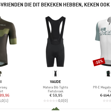
VRIENDEN DIE DIT BEKEKEN HEBBEN, KEKEN OOK
-10%
Korting
MERK
I
VAUDE
Artikel
Artikel
ersey
Matera Bib Tights
PR-E Megaby
tgroep
Productgroep
P
irt
Fietsbroek
Fi
ijs
rlaagde prijs
Prijs
 89,96
€ 59,95
€ 114,
5,0
(
1
)
0,0
(
0
)