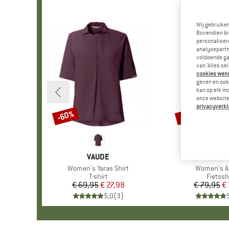
Wij gebruike
Bovendien bi
personalisere
analysepartn
voldoende ga
van ‘Alles se
cookies wenst
geven en ook 
kan op elk m
onze website.
privacyverkl
-60%
-55%
Korting
Korting
MERK
VAUDE
MERK
GONS
Artikel
Women's Yaras Shirt
Artikel
Women's A
Productgroep
T-shirt
Produc
Fietssh
€ 69,95
Prijs
Verlaagde prijs
€ 27,98
€ 79,95
Pr
Ve
€
5,0
(
3
)