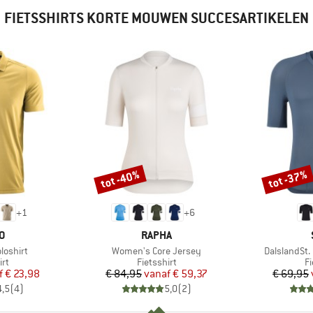
FIETSSHIRTS KORTE MOUWEN SUCCESARTIKELEN
tot -40%
tot -37%
Korting
Korting
+
1
+
6
MERK
O
RAPHA
Artikel
Artikel
loshirt
Women's Core Jersey
DalslandSt.
tgroep
Productgroep
P
irt
Fietsshirt
Fi
ijs
rlaagde prijs
Prijs
Verlaagde prijs
f
€ 23,98
€ 84,95
vanaf
€ 59,37
€ 69,95
4,5
(
4
)
5,0
(
2
)