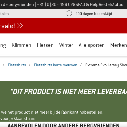
Bel ons op
an de bergvrienden
|
+31 (0)30 - 499 0286
FAQ & Help
Bestelstatus
vind de betalingsinformatie hier! Opent in een infovak
Vind de b
etalen
100 dagen bedenktijd
ing
Klimmen
Fietsen
Winter
Alle sporten
Merken
/
Fietsshirts
/
Fietsshirts korte mouwen
/
Extreme Evo Jersey Short
"DIT PRODUCT IS NIET MEER LEVERBA
 we het product niet meer bij de fabrikant nabestellen.
oor je klaar staan:
AANBEVOLEN DOOR ANDERE BERGVRIENDEN