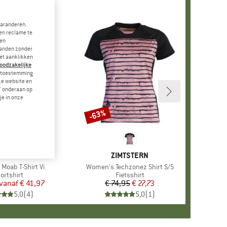
garanderen.
en reclame te
 en
landen zonder
et aanklikken
noodzakelijke
je toestemming
eze website en
" onderaan op
je in onze
-63%
Korting
MERK
VAUDE
MERK
ZIMTSTERN
Moab T-Shirt Vi
Artikel
Women's Techzonez Shirt S/S
oductgroep
ortshirt
Productgroep
Fietsshirt
vanaf
Prijs
Verlaagde prijs
€ 41,97
€ 74,95
Prijs
Verlaagde prijs
€ 27,73
5,0
(
4
)
5,0
(
1
)