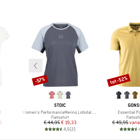
tot -52%
-57%
Korting
Korting
MERK
MERK
STOIC
GONS
Artikel
Artikel
.
Women's PerformanceMerino LofsdalenSt. MTB S/S
Essential Po
p
Productgroep
Produc
Fietsshirt
Fietssh
de prijs
Prijs
Verlaagde prijs
Pr
Ve
6
€ 44,95
€ 19,33
€ 49,95
vana
)
4,5
(
2
)