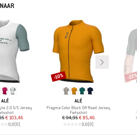
 NAAR
-22
-10%
Korting
Korti
MERK
MERK
ALÉ
ALÉ
Artikel
te 2.0 S/S Jersey
Pragma Color Block Off Road Jersey
roductgroep
Productgroep
etsshirt
Fietsshirt
Prijs
Verlaagde prijs
Prijs
Verlaagde prijs
95
€ 103,46
€ 94,95
€ 85,46
0,0
(
0
)
0,0
(
0
)