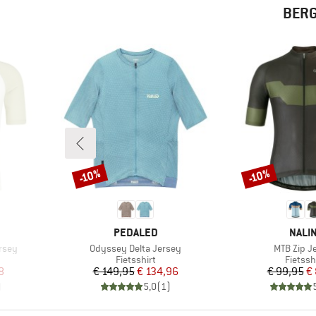
BERG
-10%
-10%
Korting
Korting
MERK
MERK
PEDALED
NALIN
Artikel
Artikel
ersey
Odyssey Delta Jersey
MTB Zip J
p
Productgroep
Produc
Fietsshirt
Fietssh
de prijs
Prijs
Verlaagde prijs
Pr
Ve
8
€ 149,95
€ 134,96
€ 99,95
€
)
5,0
(
1
)