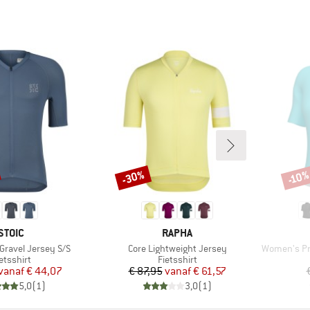
-30%
-10
Korting
Korti
MERK
MERK
STOIC
RAPHA
Artikel
Artikel
 Gravel Jersey S/S
Core Lightweight Jersey
Women's Pra
roductgroep
Productgroep
etsshirt
Fietsshirt
Prijs
Verlaagde prijs
Prijs
Verlaagde prijs
vanaf
€ 44,07
€ 87,95
vanaf
€ 61,57
5,0
(
1
)
3,0
(
1
)