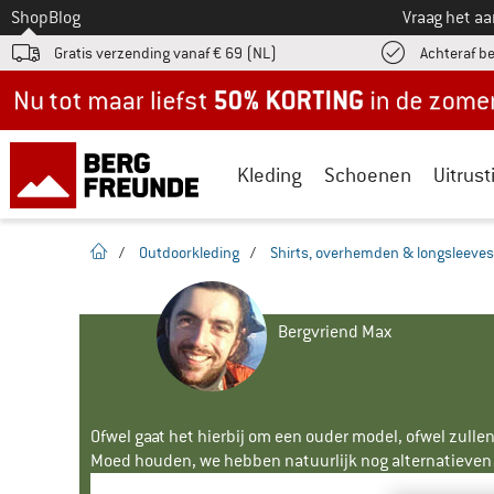
Naar
Shop
Blog
Vraag het a
Gratis verzending vanaf € 69 (NL)
Achteraf b
Nu tot maar liefst -50% in de zomersale!
Kleding
Schoenen
Uitrust
Startpagina
/
Outdoorkleding
/
Shirts, overhemden & longsleeves
Bergvriend Max
Ofwel gaat het hierbij om een ouder model, ofwel zullen
Moed houden, we hebben natuurlijk nog alternatieven v