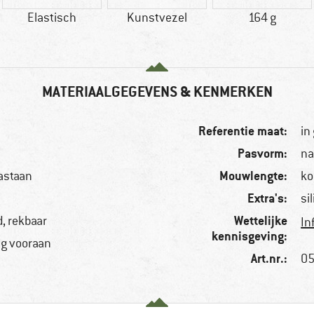
Elastisch
Kunstvezel
164 g
MATERIAALGEGEVENS & KENMERKEN
Referentie maat:
in
Pasvorm:
na
Mouwlengte:
astaan
ko
Extra's:
si
Wettelijke
, rekbaar
In
kennisgeving:
ng vooraan
Art.nr.:
05