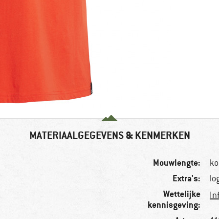
MATERIAALGEGEVENS & KENMERKEN
Mouwlengte:
ko
Extra's:
lo
Wettelijke
In
kennisgeving: