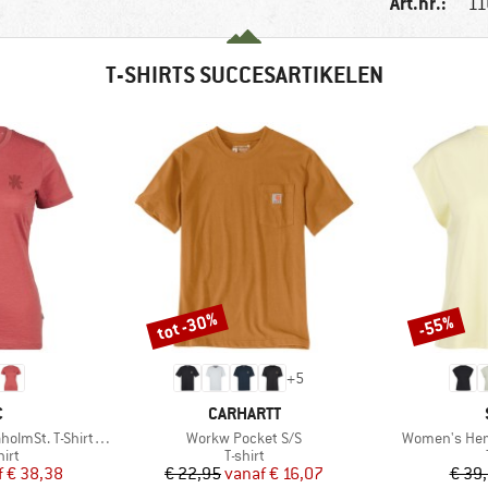
Art.nr.:
11
T-SHIRTS SUCCESARTIKELEN
tot -30%
-55%
Korting
Korting
+
5
K
MERK
C
CARHARTT
Artikel
Artikel
-Shirt Daisy Flower
Workw Pocket S/S
Women's Hemp
groep
Productgroep
irt
T-shirt
ijs
rlaagde prijs
Prijs
Verlaagde prijs
f
€ 38,38
€ 22,95
vanaf
€ 16,07
€ 39