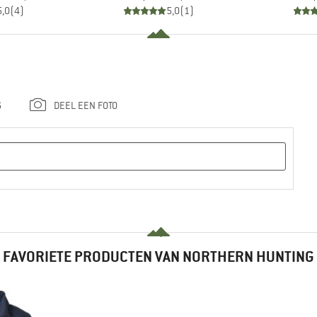
5,0
(
4
)
5,0
(
1
)
G
DEEL EEN FOTO
FAVORIETE PRODUCTEN VAN NORTHERN HUNTING