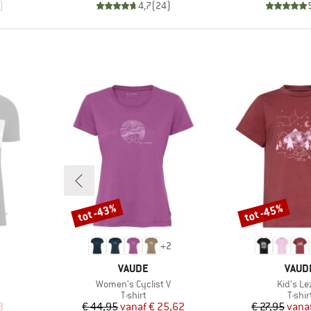
)
4,7
(
24
)
tot -43%
tot -45%
Korting
Korting
+
2
MERK
MERK
VAUDE
VAUD
Artikel
Artikel
Women's Cyclist V
Kid's Le
oep
Productgroep
Produ
T-shirt
T-shir
de prijs
Prijs
Verlaagde prijs
Pr
Ve
8
€ 44,95
vanaf
€ 25,62
€ 27,95
vana