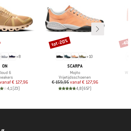
tot -20%
-40
Korting
Korti
+
8
+
10
MERK
MERK
ON
SCARPA
rtikel
Artikel
Arti
Cloud 6
Mojito
Wom
roductgroep
Productgroep
neakers
Vrijetijdsschoenen
Prijs
Verlaagde prijs
Prijs
Verlaagde prijs
vanaf
€ 127,96
€ 159,95
vanaf
€ 127,96
4,1
(
23
)
4,8
(
657
)