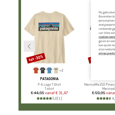
Wij gebruike
Bovendien bi
personalisere
analysepartn
voldoende ga
van ‘Alles se
cookies wenst
geven en ook 
kan op elk m
onze website.
privacyverkl
tot -30%
tot -55%
Korting
Korting
+
2
MERK
PATAGONIA
MERK
HEBER 
Artikel
P-6 Logo T-Shirt
Artikel
MerinoMix150 Pinecon
Productgroep
T-shirt
Product
Merinosh
€ 44,95
vanaf
Prijs
Verlaagde prijs
€ 31,47
€ 59,95
vana
Pr
Ve
5,0
(
1
)
4