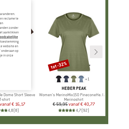
garanderen.
en reclame te
 en
landen zonder
et aanklikken
noodzakelijke
je toestemming
eze website en
" onderaan op
je in onze
tot -32%
Korting
+
10
+
1
NORTH FACE
MERK
HEBER PEAK
le Dome Short Sleeve
Artikel
Women's MerinoMix150 PineconeHe. II T-Shirt
Productgroep
T-shirt
Productgroep
Merinoshirt
vanaf
Prijs
Verlaagde prijs
€ 16,17
€ 59,95
vanaf
Prijs
Verlaagde prijs
€ 40,77
4,8
(
8
)
4,7
(
92
)