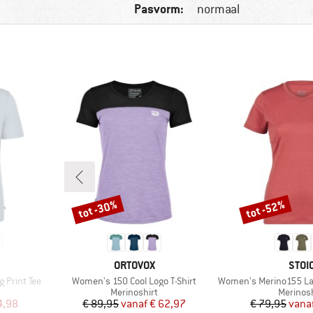
Pasvorm:
normaal
tot -30%
tot -52%
Korting
Korting
MERK
MER
ORTOVOX
STOI
Artikel
Artikel
 Print Tee
Women's 150 Cool Logo T-Shirt
Women's Merino155 LaholmSt. T
Productgroep
Product
Merinoshirt
Merinosh
de prijs
Prijs
Verlaagde prijs
Pr
Ve
4,98
€ 89,95
vanaf
€ 62,97
€ 79,95
vana