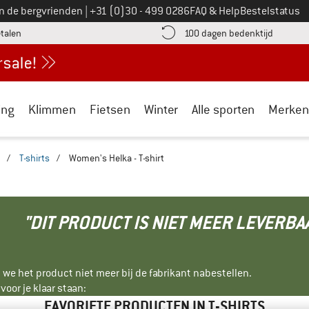
Bel ons op
an de bergvrienden
|
+31 (0)30 - 499 0286
FAQ & Help
Bestelstatus
vind de betalingsinformatie hier! Opent in een infovak
Vind de b
etalen
100 dagen bedenktijd
ing
Klimmen
Fietsen
Winter
Alle sporten
Merken
/
T-shirts
/
Women's Helka - T-shirt
"DIT PRODUCT IS NIET MEER LEVERBA
 we het product niet meer bij de fabrikant nabestellen.
oor je klaar staan:
FAVORIETE PRODUCTEN IN T-SHIRTS