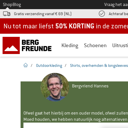
Naar
Shop
Blog
Vraag het a
Gratis verzending vanaf € 69 (NL)
Achteraf b
Nu tot maar liefst -50% in de zomersale!
Kleding
Schoenen
Uitrust
Startpagina
/
Outdoorkleding
/
Shirts, overhemden & longsleeves
Bergvriend Hannes
Ofwel gaat het hierbij om een ouder model, ofwel zullen
Moed houden, we hebben natuurlijk nog alternatieven v