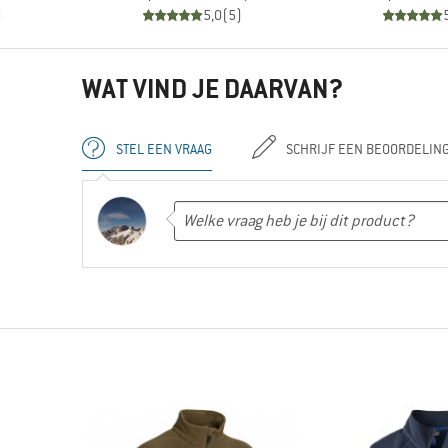
)
5,0
(
5
)
WAT VIND JE DAARVAN?
STEL EEN VRAAG
SCHRIJF EEN BEOORDELIN