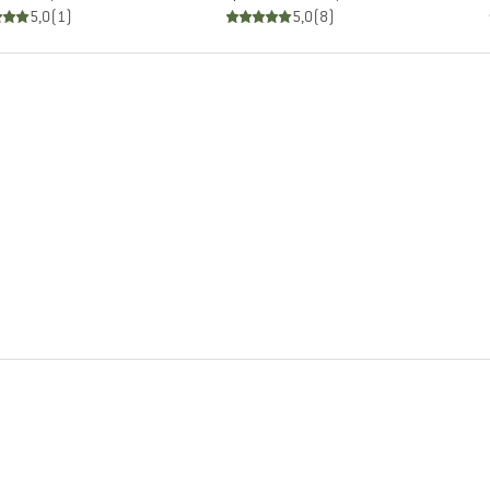
5,0
(
1
)
5,0
(
8
)