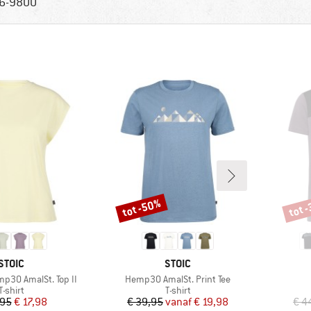
6-9800
tot -50%
tot 
Korting
Korti
MERK
MERK
STOIC
STOIC
Artikel
30 AmalSt. Top II
Hemp30 AmalSt. Print Tee
Productgroep
Productgroep
T-shirt
T-shirt
Prijs
Verlaagde prijs
Prijs
Verlaagde prijs
,95
€ 17,98
€ 39,95
vanaf
€ 19,98
€ 4