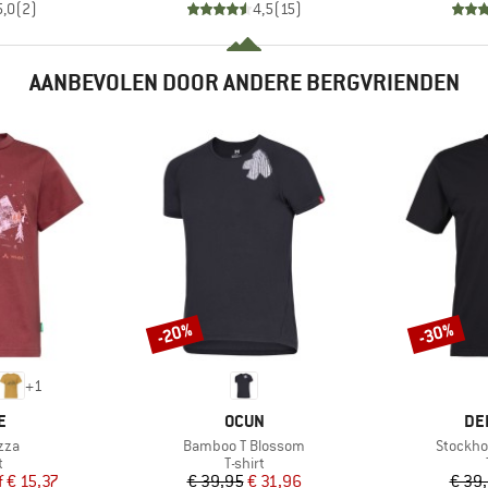
5,0
(
2
)
4,5
(
15
)
AANBEVOLEN DOOR ANDERE BERGVRIENDEN
-20%
-30%
Korting
Korting
+
1
MERK
ME
E
OCUN
DE
Artikel
Artikel
zza
Bamboo T Blossom
Stockho
ctgroep
Productgroep
t
T-shirt
ijs
rlaagde prijs
Prijs
Verlaagde prijs
f
€ 15,37
€ 39,95
€ 31,96
€ 39