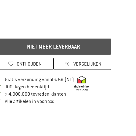
NIET MEER LEVERBAAR
ONTHOUDEN
VERGELIJKEN
Vind hier de verzendinformatie
Gratis verzending vanaf € 69 (NL)
Vind de betalingsinformatie hier! Opent in
100 dagen bedenktijd
> 4.000.000 tevreden klanten
Alle artikelen in voorraad