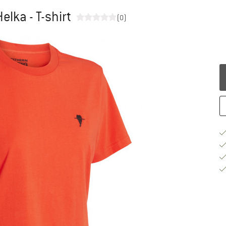
lka - T-shirt
(0)