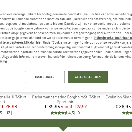
n cookies en vergelijkbare technologieën om de noodzakelijke functies van onze website te 
eden we bijkomende diensten en functies aan, analyseren we ons dataverkeer, om inhouden 
n, resp. social-mediafuncties aan te bieden. Daardoor zijn ook onze social-media-, reclame-
ers op de hoogte van je gebruik van onze website. Sommige daarvan bevinden zich in derde 
ranties om je gegevens te beschermen, bijvoorbeeld tegen toegang door autoriteiten. Door h
lecteren’ ga je ermee akkoord dat we op deze manier te werk gaan.
Indien je enkel technisch 
 te accepteren, klik dan hier
. Onder ‘Cookie-instellingen’ onderaan op onze website kun je 
altijd weer intrekken. Je toestemming is vrijwillig, niet noodzakelijk voor het gebruik van d
oment worden ingetrokken of voor de eerste keer worden gegeven onder "Cookie-instellingen
 Uitgebreide informatie hierover, inclusief de risico's van doorgiften naar derde landen, vind 
aring
.
tot -30%
tot -40%
Korting
Korting
INSTELLINGEN
ALLES SELECTEREN
+
4
+
1
PEAK
MERK
STOIC
MERK
THE 
eHe. II T-Shirt
Artikel
PerformanceMerino BorgholmSt. T-Shirt
Artikel
Evolution Simp
groep
irt
Productgroep
Sportshirt
f
ijs
rlaagde prijs
€ 26,98
€ 39,95
vanaf
Prijs
Verlaagde prijs
€ 27,97
€ 26,95
,5
(
117
)
4,5
(
19
)