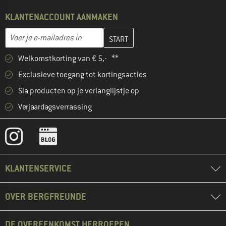
KLANTENACCOUNT AANMAKEN
Vul je e-mailadres hier in en maak in de volgende stap je klanten
E-mailadres
Welkomstkorting van € 5,- **
Exclusieve toegang tot kortingsacties
Sla producten op je verlanglijstje op
Verjaardagsverrassing
KLANTENSERVICE
OVER BERGFREUNDE
DE OVEREENKOMST HERROEPEN