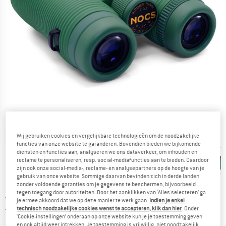
Wij gebruiken cookies en vergelijkbare technologieën om de noodzakelijke
Gedetailleerde foto's
functies van onze website te garanderen. Bovendien bieden we bijkomende
diensten en functies aan, analyseren we ons dataverkeer, om inhouden en
reclame te personaliseren, resp. social-mediafuncties aan te bieden. Daardoor
zijn ook onze social-media-, reclame- en analysepartners op de hoogte van je
gebruik van onze website. Sommige daarvan bevinden zich in derde landen
zonder voldoende garanties om je gegevens te beschermen, bijvoorbeeld
tegen toegang door autoriteiten. Door het aanklikken van ‘Alles selecteren’ ga
Prijs:
€
224,95
incl. BTW
je ermee akkoord dat we op deze manier te werk gaan.
Indien je enkel
Nederland. Informatie over de verzend
technisch noodzakelijke cookies wenst te accepteren, klik dan hier
. Onder
Gratis verzending
(NL)
‘Cookie-instellingen’ onderaan op onze website kun je je toestemming geven
en ook altijd weer intrekken. Je toestemming is vrijwillig, niet noodzakelijk