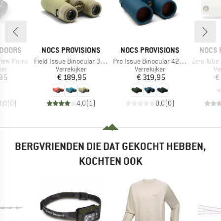
MERK
MERK
MERK
TDOORS
NOCS PROVISIONS
NOCS PROVISIONS
NOCS 
Artikel
Artikel
Artikel
View Porro
Field Issue Binocular 32mm
Pro Issue Binocular 42 mm
Zero Tube 
groep
Productgroep
Productgroep
Pr
ker
Verrekijker
Verrekijker
Ve
ijs
Prijs
Prijs
,95
€ 189,95
€ 319,95
€
0,0
(
0
)
4,0
(
1
)
0,0
(
0
)
BERGVRIENDEN DIE DAT GEKOCHT HEBBEN,
KOCHTEN OOK