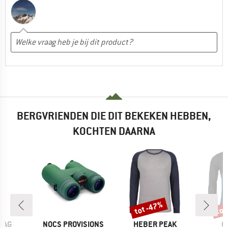
BERGVRIENDEN DIE DIT BEKEKEN HEBBEN,
KOCHTEN DAARNA
tot -47%
tot
Korting
Kort
MERK
MERK
M
BAG
NOCS PROVISIONS
HEBER PEAK
O