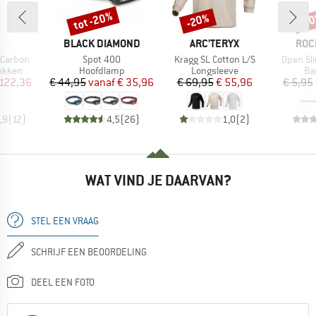
tot -20%
-20%
-3
Korting
Korting
Kort
K
MERK
MERK
MER
BLACK DIAMOND
ARC'TERYX
ROC
Artikel
Artikel
Artikel
 Carbon
Spot 400
Kragg SL Cotton L/S
Open Sl
oep
Productgroep
Productgroep
Pr
okken
Hoofdlamp
Longsleeve
Ba
ijs
rlaagde prijs
Prijs
Verlaagde prijs
Prijs
Verlaagde prijs
 122,36
€ 44,95
vanaf
€ 35,96
€ 69,95
€ 55,96
€ 5,95
,9
(
12
)
4,5
(
26
)
1,0
(
2
)
WAT VIND JE DAARVAN?
STEL EEN VRAAG
SCHRIJF EEN BEOORDELING
DEEL EEN FOTO