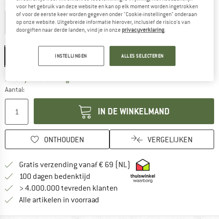
Kleur:
Jade Green
voor het gebruik van deze website en kan op elk moment worden ingetrokken
of voor de eerste keer worden gegeven onder "Cookie-instellingen" onderaan
op onze website. Uitgebreide informatie hierover, inclusief de risico's van
doorgiften naar derde landen, vind je in onze
privacyverklaring
.
Maat:
8 x 42 mm
8 x 42 mm
10 x 42 mm
INSTELLINGEN
ALLES SELECTEREN
De link wordt geopend in een infovak en bevat le
Levertijd: 3-5 werkdagen
Aantal:
IN DE WINKELMAND
ONTHOUDEN
VERGELIJKEN
Vind hier de verzendinform
Gratis verzending vanaf € 69 (NL)
Vind de betalingsinformatie hier! Opent
100 dagen bedenktijd
> 4.000.000 tevreden klanten
Alle artikelen in voorraad