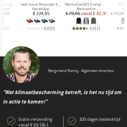
Artikel
Artikel
Artike
Light 2.0
Field Issue Binocular 42mm
MerinoCool165 EvergreenHe. L/S
150 C
oep
Productgroep
Productgroep
Pr
aapzak
Verrekijker
Merinoshirt
Me
ijs
Prijs
Prijs
Verlaagde prijs
59,95
€ 224,95
€ 79,95
vanaf
€ 42,37
€ 99,95
0,0
(
0
)
0,0
(
0
)
4,3
(
3
)
Bergvriend Ronny - Algemeen directeur
"Wat klimaatbescherming betreft, is het nu tijd om
in actie te komen!"
Gratis verzending
100 dagen bedenktijd
vanaf € 69 (NL)