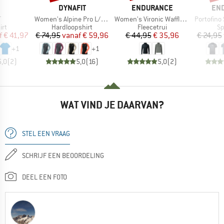
RK
MERK
MERK
ME
DYNAFIT
ENDURANCE
EN
l
Artikel
Artikel
Artikel
T
Women's Alpine Pro L/S Tee
Women's Vironic Waffle Melange Loose Fit Midlayer
Portofino S/
tgroep
Productgroep
Productgroep
Pr
irt
Hardloopshirt
Fleecetrui
Sp
ijs
rlaagde prijs
Prijs
Verlaagde prijs
Prijs
Verlaagde prijs
f
€ 41,97
€ 74,95
vanaf
€ 59,96
€ 44,95
€ 35,96
€ 24,95
+
1
+
1
5,0
(
2
)
5,0
(
16
)
5,0
(
2
)
WAT VIND JE DAARVAN?
STEL EEN VRAAG
SCHRIJF EEN BEOORDELING
DEEL EEN FOTO