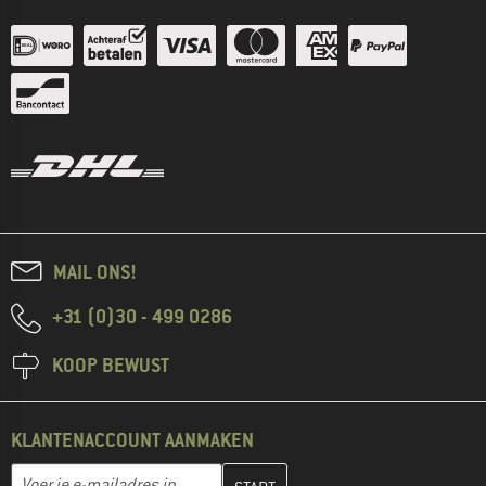
MAIL ONS!
+31 (0)30 - 499 0286
KOOP BEWUST
KLANTENACCOUNT AANMAKEN
Vul je e-mailadres hier in en maak in de volgende stap je klanten
E-mailadres