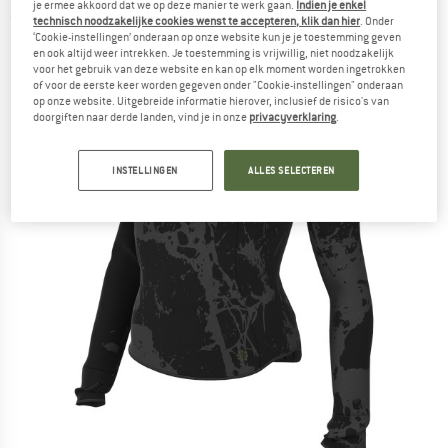
je ermee akkoord dat we op deze manier te werk gaan.
Indien je enkel
(0)
technisch noodzakelijke cookies wenst te accepteren, klik dan hier
. Onder
‘Cookie-instellingen’ onderaan op onze website kun je je toestemming geven
en ook altijd weer intrekken. Je toestemming is vrijwillig, niet noodzakelijk
voor het gebruik van deze website en kan op elk moment worden ingetrokken
of voor de eerste keer worden gegeven onder "Cookie-instellingen" onderaan
op onze website. Uitgebreide informatie hierover, inclusief de risico's van
doorgiften naar derde landen, vind je in onze
privacyverklaring
.
INSTELLINGEN
ALLES SELECTEREN