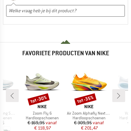
FAVORIETE PRODUCTEN VAN NIKE
tot -30%
tot -35%
Korting
Korting
K
MERK
MERK
NIKE
NIKE
Artikel
Artikel
Arti
g Shoes
Zoom Fly 6
Air Zoom Alphafly Next% 3
Vom
ep
Productgroep
Productgroep
Produc
hoenen
Hardloopschoenen
Hardloopschoenen
Hardl
ijs
Prijs
Verlaagde prijs
Prijs
Verlaagde prijs
,95
€ 169,95
vanaf
€ 309,95
vanaf
€
€ 118,97
€ 201,47