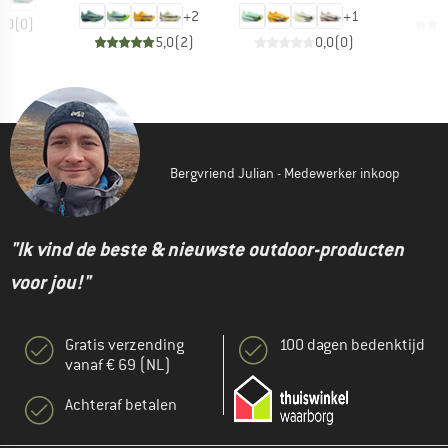
+
2
+
1
0,0
(
0
)
5,0
(
2
)
0,0
(
0
)
Bergvriend Julian - Medewerker inkoop
"Ik vind de beste & nieuwste outdoor-producten
voor jou!"
Gratis verzending
100 dagen bedenktijd
vanaf € 69 (NL)
Achteraf betalen