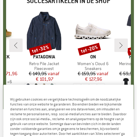
SUCCESARTIKELEN IN DE SHOP
%
tot -32%
tot -20%
tot
Korting
Korting
Kort
TOCK
MERK
PATAGONIA
MERK
ON
ME
HEB
 BF
Artikel
Retro Pile Jacket
Artikel
Women's Cloud 6
Artikel
MerinoMix150 Pi
tgroep
en
Productgroep
Fleecevest
Productgroep
Sneakers
Pr
Me
f
ijs
rlaagde prijs
€ 71,96
€ 149,95
Prijs
Verlaagde prijs
vanaf
€ 159,95
Prijs
Verlaagde prijs
vanaf
€ 59,95
€ 101,97
€ 127,96
+
6
+
1
+
9
,8
(
20
)
4,6
(
71
)
4,7
(
48
)
Wij gebruiken cookies en vergelijkbare technologieën om de noodzakelijke
functies van onze website te garanderen. Bovendien bieden we bijkomende
diensten en functies aan, analyseren we ons dataverkeer, om inhouden en
reclame te personaliseren, resp. social-mediafuncties aan te bieden. Daardoor
zijn ook onze social-media-, reclame- en analysepartners op de hoogte van je
NIKE
-
Women's Dri-Fit 1/4-Zip Mid-Layer
gebruik van onze website. Sommige daarvan bevinden zich in derde landen
zonder voldoende garanties om je gegevens te beschermen, bijvoorbeeld
Shirt - Hardloopshirt
tegen toegang door autoriteiten. Door het aanklikken van ‘Alles selecteren’ ga