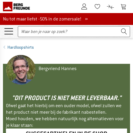
De klantenaccount
Naar
Naar de verlanglijs
Naar de pro
Nu tot maar liefst -50% in de zomersale!
Nu tot maar liefst -50% in de zomersale! »
Hardloopshirts
Bergvriend Hannes
"DIT PRODUCT IS NIET MEER LEVERBAAR."
Ofwel gaat het hierbij om een ouder model, ofwel zullen we
het product niet meer bij de fabrikant nabestellen.
Moed houden, we hebben natuurlijk nog alternatieven voor
je klaar staan: