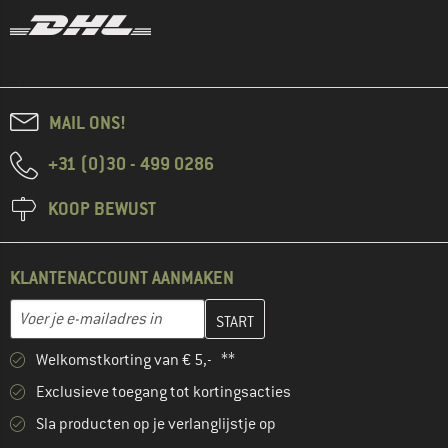
MAIL ONS!
+31 (0)30 - 499 0286
KOOP BEWUST
KLANTENACCOUNT AANMAKEN
Vul je e-mailadres hier in en maak in de volgende stap je klanten
E-mailadres
Welkomstkorting van € 5,- **
Exclusieve toegang tot kortingsacties
Sla producten op je verlanglijstje op