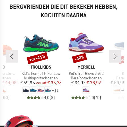
BERGVRIENDEN DIE DIT BEKEKEN HEBBEN,
KOCHTEN DAARNA
tot -41%
tot
-40%
Korting
Korting
Kort
MERK
MERK
ARD
TROLLKIDS
MERRELL
Artikel
Artikel
Art
rsten Tex
Kid's Tronfjell Hiker Low
Kid's Trail Glove 7 A/C
Kid
ep
Productgroep
Productgroep
Produ
hoenen
Multisportschoenen
Barefootschoenen
Baref
ijs
rlaagde prijs
Prijs
Verlaagde prijs
Prijs
Verlaagde prijs
f
€ 44,98
€ 59,95
vanaf
€ 35,37
€ 64,95
€ 38,97
€ 69,95
+
11
0,0
(
0
)
4,0
(
8
)
4,0
(
10
)