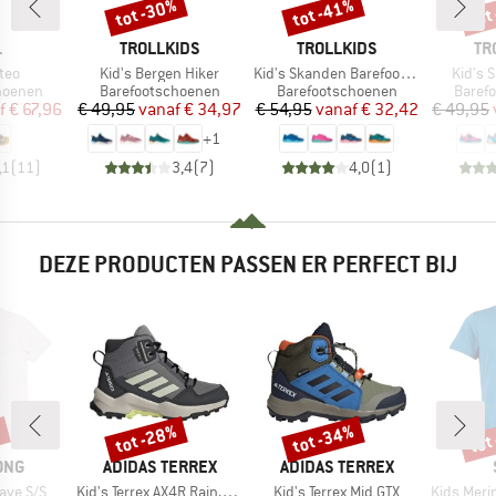
tot -30%
tot -41%
tot
Korting
Korting
Kort
K
MERK
MERK
ME
L
TROLLKIDS
TROLLKIDS
TR
Artikel
Artikel
Artikel
teo
Kid's Bergen Hiker
Kid's Skanden Barefoot Hiker
Kid's 
ep
Productgroep
Productgroep
Produ
hoenen
Barefootschoenen
Barefootschoenen
Baref
ijs
rlaagde prijs
Prijs
Verlaagde prijs
Prijs
Verlaagde prijs
f
€ 67,96
€ 49,95
vanaf
€ 34,97
€ 54,95
vanaf
€ 32,42
€ 49,95
+
1
,1
(
11
)
3,4
(
7
)
4,0
(
1
)
DEZE PRODUCTEN PASSEN ER PERFECT BIJ
%
tot -28%
tot -34%
tot
Korting
Korting
Kort
MERK
MERK
ONG
ADIDAS TERREX
ADIDAS TERREX
Artikel
Artikel
Artikel
ave S/S
Kid's Terrex AX4R Rain.RDY Mid
Kid's Terrex Mid GTX
Kids Merino155 La