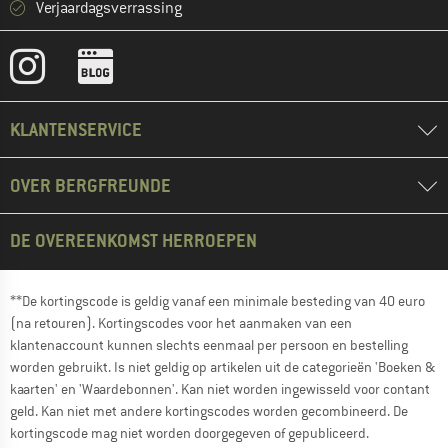
Verjaardagsverrassing
KLANTENSERVICE
OVER BERGFREUNDE
DE OVEREENKOMST HERROEPEN
**De kortingscode is geldig vanaf een minimale besteding van 40 euro
(na retouren). Kortingscodes voor het aanmaken van een
klantenaccount kunnen slechts eenmaal per persoon en bestelling
worden gebruikt. Is niet geldig op artikelen uit de categorieën 'Boeken &
kaarten' en 'Waardebonnen'. Kan niet worden ingewisseld voor contant
geld. Kan niet met andere kortingscodes worden gecombineerd. De
kortingscode mag niet worden doorgegeven of gepubliceerd.