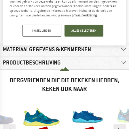
voor het gebruik van deze website en kan op elk moment worden ingetrokken
of voor de eerste keer worden gegeven onder "Cookie-instellingen" onderaan
op onze website. Uitgebreide informatie hierover, inclusief de risico's van
Vind hier de verzendinform
Gratis verzending vanaf € 69 (NL)
doorgiften naar derde landen, vind je in onze
privacyverklaring
.
Vind de betalingsinformatie hier! Opent
100 dagen bedenktijd
> 4.000.000 tevreden klanten
INSTELLINGEN
ALLES SELECTEREN
Alle artikelen in voorraad
MATERIAALGEGEVENS & KENMERKEN
PRODUCTBESCHRIJVING
BERGVRIENDEN DIE DIT BEKEKEN HEBBEN,
KEKEN OOK NAAR