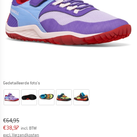
Gedetailleerde foto's
Oorspronkelijke prijs :
Prijs:
€
64,95
€
38,97
incl. BTW
Informatie over de verzendkosten. Opent in een infov
excl. Verzendkosten