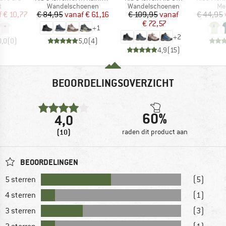
ctgroep
Productgroep
Productgroep
Pr
t
Wandelschoenen
Wandelschoenen
Me
ijs
rlaagde prijs
Prijs
Verlaagde prijs
Prijs
Verlaagde prijs
f
€ 10,77
€ 84,95
vanaf
€ 61,16
€ 109,95
vanaf
€ 44,95
€ 72,57
+
1
+
2
0,0
(
0
)
5,0
(
4
)
4,9
(
15
)
BEOORDELINGSOVERZICHT
60%
4,0
(10)
raden dit product aan
BEOORDELINGEN
5 sterren
(5)
4 sterren
(1)
3 sterren
(3)