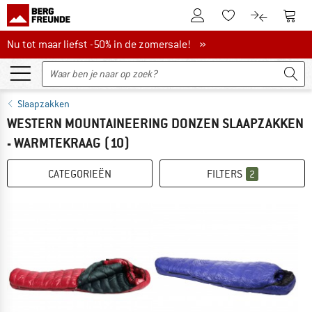
De klantenaccount
Naar
Naar de verlanglijs
Naar de pro
Nu tot maar liefst -50% in de zomersale!
Nu tot maar liefst -50% in de zomersale! »
Slaapzakken
WESTERN MOUNTAINEERING DONZEN SLAAPZAKKEN
- WARMTEKRAAG
(10)
CATEGORIEËN
FILTERS
2