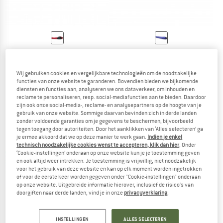
WESTERN MOUNTAINEERING
WESTERN MOUNTAINEERING
Apache MF
UltraLite
Donzen slaapzak
Donzen slaapzak
Wij gebruiken cookies en vergelijkbare technologieën om de noodzakelijke
functies van onze website te garanderen. Bovendien bieden we bijkomende
vanaf € 658,95
vanaf € 625,95
diensten en functies aan, analyseren we ons dataverkeer, om inhouden en
4,5
(2)
5,0
(6)
reclame te personaliseren, resp. social-mediafuncties aan te bieden. Daardoor
zijn ook onze social-media-, reclame- en analysepartners op de hoogte van je
gebruik van onze website. Sommige daarvan bevinden zich in derde landen
zonder voldoende garanties om je gegevens te beschermen, bijvoorbeeld
tegen toegang door autoriteiten. Door het aanklikken van ‘Alles selecteren’ ga
je ermee akkoord dat we op deze manier te werk gaan.
Indien je enkel
technisch noodzakelijke cookies wenst te accepteren, klik dan hier
. Onder
‘Cookie-instellingen’ onderaan op onze website kun je je toestemming geven
en ook altijd weer intrekken. Je toestemming is vrijwillig, niet noodzakelijk
voor het gebruik van deze website en kan op elk moment worden ingetrokken
of voor de eerste keer worden gegeven onder "Cookie-instellingen" onderaan
op onze website. Uitgebreide informatie hierover, inclusief de risico's van
doorgiften naar derde landen, vind je in onze
privacyverklaring
.
INSTELLINGEN
ALLES SELECTEREN