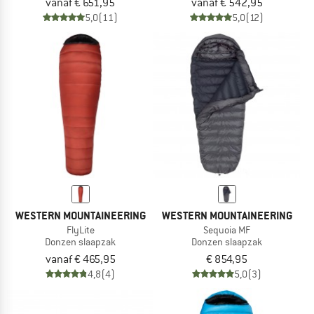
vanaf € 651,95
vanaf € 542,95
5,0
(11)
5,0
(12)
WESTERN MOUNTAINEERING
WESTERN MOUNTAINEERING
FlyLite
Sequoia MF
Donzen slaapzak
Donzen slaapzak
vanaf € 465,95
€ 854,95
4,8
(4)
5,0
(3)