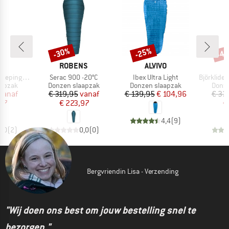
-30%
-25%
-4
Korting
Korting
Kort
K
MERK
MERK
C
ROBENS
ALVIVO
Artikel
Artikel
Artikel
eeping Bag
Serac 900 -20°C
Ibex Ultra Light
BjörklidenSt. II H
oep
Productgroep
Productgroep
Produ
aapzak
Donzen slaapzak
Donzen slaapzak
Donze
ijs
rlaagde prijs
Prijs
Verlaagde prijs
Prijs
Verlaagde prijs
vanaf
€ 319,95
vanaf
€ 139,95
€ 104,96
€ 33
47
€ 223,97
€
4,4
(
9
)
5,0
(
2
)
0,0
(
0
)
Bergvriendin Lisa - Verzending
"Wij doen ons best om jouw bestelling snel te
bezorgen."