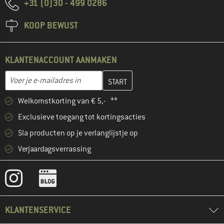
+31 (0)30 - 499 0286
KOOP BEWUST
KLANTENACCOUNT AANMAKEN
Vul je e-mailadres hier in en maak in de volgende stap je klanten
E-mailadres
Welkomstkorting van € 5,- **
Exclusieve toegang tot kortingsacties
Sla producten op je verlanglijstje op
Verjaardagsverrassing
KLANTENSERVICE